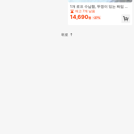
1개 로프 수납함, 뚜껑이 있는 짜임 책
상 정리함, 장난감, 화장품, 잡화를 위
재고 7개 남음
한 다용도 삼베 바구니, 둥근 모양, 이
14,690
원
-27%
상적인 선물, 블루
위로