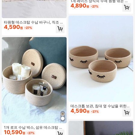
1개 레이스 장식의 수제 원형 엮은 수
4,890
납함. 리모컨, 화장품, 간식, 전자기기
원
-27%
등의 데스크톱 수납용. 주방, 주방 용
품, 주방 도구, 주방 정리용, 메이크업
정리용, 웨딩 용품, 꽃 장식, 홈 용품,
테이블, 홈 장식, 홈 정리 및 수납, 룸
타원형 데스크탑 수납 바구니, 직조 디
4,590
데코, 침실 데코, 신학기 준비용
자인, 열쇠, 화장품, 작은 물건, 액세서
원
-27%
리 보관에 완벽, 가정, 사무실, 침실 화
장대 정리용으로 다양한 크기로 제공
되는 장식용 정리함
데스크톱 보관, 침대 옆 수납을 위한
4,590
장식용 수작업 원형 저장 바구니. 과
원
-27%
일, 장난감 및 벌크 물품을 위한 도매
저장 바구니.
1개 로프 수납 박스, 섬유 데스크탑 덮
10,590
개 컨테이너, 노란색 황마 수납 바구니
원
-27%