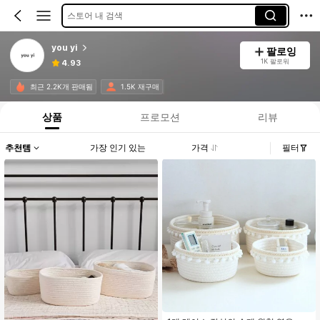
스토어 내 검색
you yi
팔로잉
1K 팔로워
4.93
최근 2.2K개 판매됨
1.5K 재구매
상품
프로모션
리뷰
추천템
가장 인기 있는
가격
필터