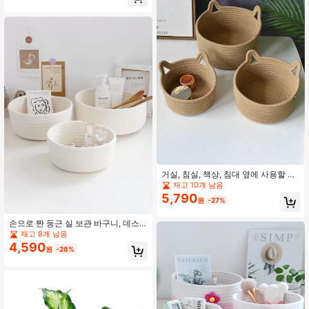
(장난감, 화장품용), 둥근 다기능 바구
니, 축제용 선물, 블루
거실, 침실, 책상, 침대 옆에 사용할 수
있는 손으로 엮은 고양이 디자인 로프
재고 10개 남음
수납 바구니, 4가지 색상 선택 가능, 금
5,790
원
-27%
속 프레임 가든 플랜터, 모던 보헤미안
스타일 로프 행잉 바스켓, 자연스러운
혼합 라탄 포인트로 해안풍 파티오 장
손으로 짠 둥근 실 보관 바구니, 데스
식, 학교 준비물
크탑 수납 정리대, 어머니의 날 선물,
재고 8개 남음
거실, 주방, 욕실, 3가지 사이즈 사용
4,590
원
-28%
가능, 학교 준비를 위한