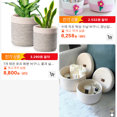
2,532원 절약
수제 직조 탁상 수납 바구니, 장난감
정리함, 간식 화장품 바구니, 현관 리
재고 10개 남음
모컨 상자, 홈 데코, 명절 선물 바구니,
6,258
원
-29%
개학용
3,290원 절약
1개 엮은 로프 화분 바구니, 꽃과 실내
식물용, 모던한 홈 데코레이션 수납 바
재고 8개 남음
구니 화분 바구니
8,800
원
-27%