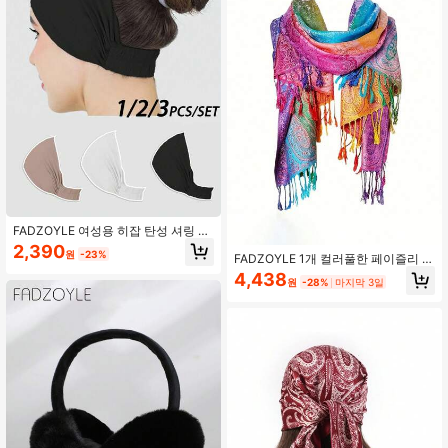
FADZOYLE 여성용 히잡 탄성 셔링 미
끄럼 방지 땀 흡수 와이드 챙 헤드스카
2,390
원
-23%
프 캡 편안한 스포츠용 언더캡 헤어 스
FADZOYLE 1개 컬러풀한 페이즐리 기
타일링 및 일상 착용용 아바야 액세서
하학 패턴 술 장식 우아한 부드러운 스
4,438
원
-28%
마지막 3일
리 여성 베일
카프 숄 랩 긴 스카프 따뜻하고 부드러
운 이브닝 드레스 파티 휴가 사무실 액
세서리