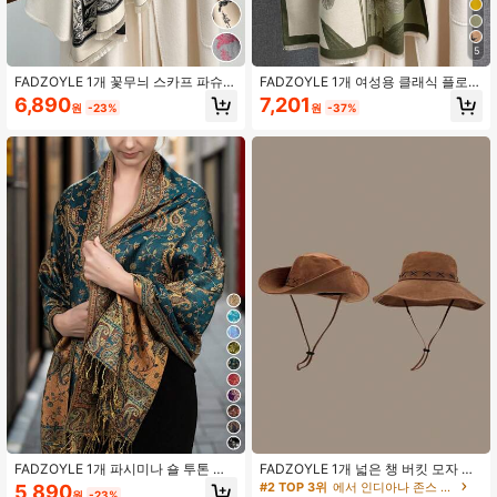
5
FADZOYLE 1개 꽃무늬 스카프 파슈미
FADZOYLE 1개 여성용 클래식 플로럴
나 숄 랩 여성 유니섹스 겨울 가을 따
자카드 패션 숄 스카프, 따뜻하고 부드
6,890
7,201
원
-23%
원
-37%
뜻하고 부드러운 코트 매칭 일상용 우
러운, 가을/겨울 일상, 이브닝 드레스,
아한 드레시 이브닝 선물 액세서리
여행, 사무실, 겨울 결혼식 선물에 적
합
FADZOYLE 1개 파시미나 숄 투톤 페
FADZOYLE 1개 넓은 챙 버킷 모자 유
이즐리 자카드 스카프 비치 커버업 사
니섹스 여름 자외선 차단 모자 접이식
#2 TOP 3위
에서 인디아나 존스 모자
5,890
원
-23%