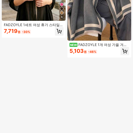
4
FADZOYLE 1세트 여성 휴가 스타일
의상 - 밀짚 햇모자 + 가벼운 쉬폰 가
7,719
원
-30%
디건, 여름 필수 패션 여행 의류 액세
서리
FADZOYLE 1개 여성 가을 겨울
NEW
양면 컬러블록 패션 다용도 에어컨 숄
5,103
원
-46%
아우터웨어 두꺼운 보온 스카프 일상
용 적합