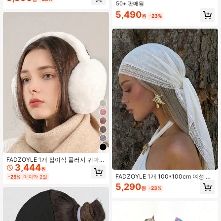
롱 캐시미어 느낌 레이브 부드러운 실
부니 캡 낚시, 하이킹, 정원, 해변용
50+ 판매됨
키 양면 랩 스카프 프린지 일상복 이브
5,490
닝 드레스 여행 사무실 결혼식 및 선물
원
-23%
FADZOYLE 1개 접이식 플러시 귀마
3,444
개, 여성 및 남성용 귀여운 귀마개, 부
원
드러운 플리스 안감 조절 가능한 헤드
FADZOYLE 1개 100*100cm 여성 우
-25%
마지막 2일
밴드, 야외 추운 날씨에 적합
아한 솔리드 컬러 스퀘어 레이스 트림
5,290
원
-23%
헤드스카프 스카프 숄 헤어밴드 경량
여름 패션 여행 선물 액세서리