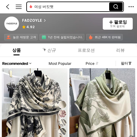
여자 야구 모자
FADZOYLE
팔로잉
5.1K 팔로워
4.92
높은 재방문 고객
1년 전에 설립되었습니다.
최근 48K개 판매됨
상품
신규
프로모션
리뷰
필터
Recommended
Most Popular
Price