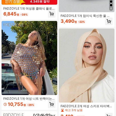
4,345원 절약
FADZOYLE 1개 여성용 클래식 플로럴
4
자카드 패션 스카프 숄, 따뜻하고 부드
6,845
원
-39%
러운, 가을/겨울 일상 착용, 이브닝 드
FADZOYLE 1개 접이식 푹신한 울 귀
레스, 여행, 사무실, 겨울 웨딩 선물에
마개, 조절 가능한 머리띠, 부드러운
3,490
원
-22%
적합
울 안감, 유니섹스 겨울 귀마개, 커피
브라운
FADZOYLE 1개 여성 니트 반짝이는
스팽글 판초 탑 숄 및 랩 박쥐 소매 숄
10,755
원
-29%
비대칭 스웨터 커버업 비치웨어 파티
FADZOYLE 2개 여성 스카프 타이백
웨딩 할렘 나이트 액세서리 어머니의
캡 콤보 다용도 언더스카프 세트 히잡
재고 3개 남음
날 선물, 휴일
매칭 아바야 탄성 언더캡 쉬폰 스카프