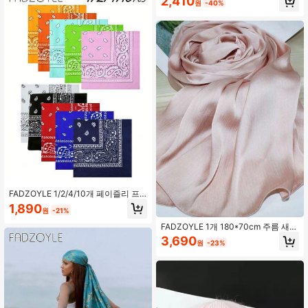
2,410
모자 콤보 캐주얼 기도 액세서리
원
-40%
FADZOYLE 1/2/4/10개 페이즐리 프
린트 반다나 헤드랩 스카프 손목밴드
1,890
원
-21%
다용도 사각 손수건 페이스 마스크 헤
어밴드 유니섹스
FADZOYLE 1개 180*70cm 주름 새틴
쉬폰 스카프/숄, 실크처럼 부드러운 촉
3,690
원
-23%
감, 쉬폰 헤드스카프, 여성용 긴 헤어
스카프, 땋은 부드러운 헤어밴드/헤드
스카프/비치 커버업/베일/새틴 헤드스
카프, 일상, 저녁, 여행, 결혼식, 파티,
신부, 휴가, 액세서리에 적합