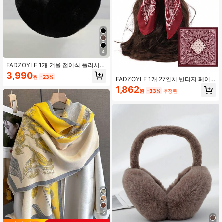
4
FADZOYLE 1개 겨울 접이식 플러시
귀마개, 여성용 귀여운 조절 가능한 헤
3,990
원
-23%
드밴드 귀마개, 플러시 플리스 안감,
FADZOYLE 1개 27인치 빈티지 페이
중성적인 푹신한 겨울 귀마개
즐리 기하 작은 메달리온 프린트 사각
1,862
원
-33%
추정된
헤드스카프 헤어 스카프 헤드스카프
액세서리 여름 해변 커버업 새틴 넥커
치프 헤드랩 반다나 넥타이 벨트 핸드
백 여성 남성 유니섹스 실크 느낌 헤어
나이트 슬리핑 일상생활 이브닝 드레
스 여행 선물
5