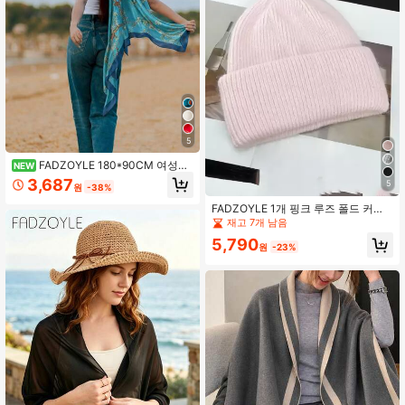
5
FADZOYLE 180*90CM 여성용
NEW
새로운 패션 우아한 실크 스카프, 부드
3,687
5
원
-38%
러운 녹색 공작 깃털 프린트 헤드스카
프, 자외선 차단 숄, 여행 스카프, 1개
FADZOYLE 1개 핑크 루즈 폴드 커프
니트 모자, 여성용 겨울 따뜻하고 편안
재고 7개 남음
한 스키 모자, 유니섹스 성인 스타일
5,790
원
-23%