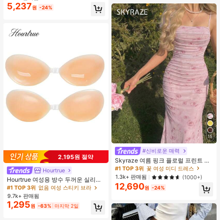
5,237
원
-24%
15
#신비로운 매력
2,195원 절약
Skyraze 여름 핑크 플로럴 프린트 주
름 메쉬 캐미 롱 드레스, 여름 드레스,
#1 TOP 3위
꽃 여성 미디 드레스
Hourtrue
봄 옷
1.3k+ 판매됨
(1000+)
Hourtrue 여성용 방수 두꺼운 실리콘
12,690
가슴 페탈, 작은 가슴 리프트업 & 푸시
#1 TOP 3위
없음 여성 스티키 브라
원
-24%
인용, 웨딩 촬영 및 들러리용
9.7k+ 판매됨
1,295
원
-63%
마지막 2일