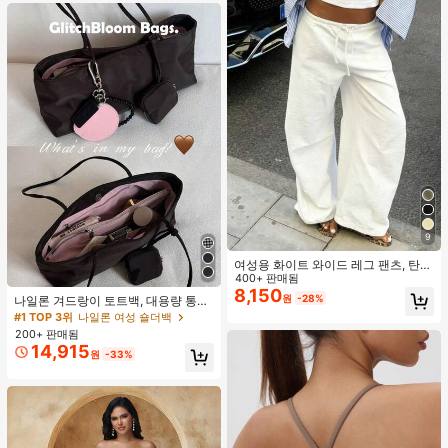
9
여성용 화이트 와이드 레그 팬츠, 탄력
허리 끈, 루즈 릴랙스 핏, 가벼운 통기
400+ 판매됨
성 캐주얼 바지, 여름 봄, 해변
8,150
원
-28%
나일론 겨드랑이 토트백, 대용량 통근
숄더백, 작은 메이크업 백 포함, 펜던
#1 TOP 3위
나일론 여성 숄더백
트 미포함, 가벼운 일상 핸드백 (펜던
200+ 판매됨
트 미포함)
14,915
원
-33%