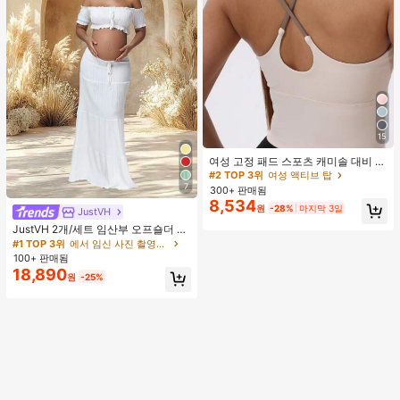
15
#2 TOP 3위
여성 액티브 탑
높은 재방문 고객
여성 고정 패드 스포츠 캐미솔 대비 색
상 신축성 요가 캐미 탑 여름
#2 TOP 3위
#2 TOP 3위
여성 액티브 탑
여성 액티브 탑
7
300+ 판매됨
높은 재방문 고객
높은 재방문 고객
8,534
#2 TOP 3위
여성 액티브 탑
원
-28%
마지막 3일
JustVH
높은 재방문 고객
JustVH 2개/세트 임산부 오프숄더 러
플 헴 크롭 탑과 플로잉 맥시 스커트
#1 TOP 3위
에서 임신 사진 촬영용 의상
세트, 사진 촬영과 비치웨어에 적합한
100+ 판매됨
봄 화이트 가을
18,890
원
-25%