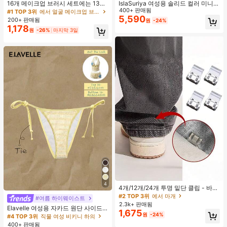
16개 메이크업 브러시 세트에는 13개
IslaSuriya 여성용 솔리드 컬러 미니멀
메이크업 브러시, 1개 눈물 모양 메이
리스트 오프숄더 티셔츠, 캐주얼 일상
400+ 판매됨
#1 TOP 3위
에서 얼굴 메이크업 브러시 세트
크업 스펀지, 1개 둥근 쿠션 파우더 브
복
5,590
200+ 판매됨
원
-24%
러시, 1개 삼각형 메이크업 스펀지가
1,178
원
-26%
마지막 3일
포함되어 있습니다 - 클래식 세트. 부
드럽고 피부 친화적인 합성 모로 만들
어졌습니다. 여성과 소녀에게 완벽하
며, 가을과 겨울에 이상적입니다.
4
4개/12개/24개 투명 밑단 클립 - 바지
밑단 끌림 방지를 위한 심리스 무봉제
#2 TOP 3위
에서 마개
#여름 하이웨이스트
조절기, 의류 수선 및 깔끔한 바지 길
2.3k+ 판매됨
Elavelle 여성용 자카드 원단 사이드
이 맞춤을 위한 숨겨진 밑단 조절 클립
1,675
타이 비키니 하의, 봄/여름
원
-24%
(랜덤 색상)
#4 TOP 3위
직물 여성 비키니 하의
400+ 판매됨