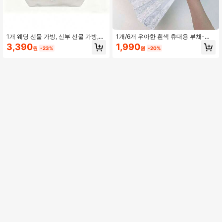
1개 웨딩 선물 가방, 신부 선물 가방,
1개/6개 우아한 흰색 휴대용 부채-레
신부 파티 클러치, 여성 핸드백, 생일
트로 접이식 부채 디자인, 결혼식, 생
3,390
1,990
원
-23%
원
-20%
선물 증정 행사.
일, 춤, 테마 파티, 교회 신부 및 가정
장식에 이상적-훌륭한 DIY 파티 용품
및 이벤트 액세서리 | 장식용 부채