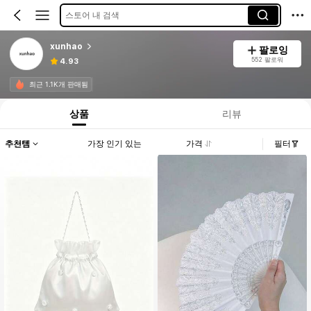
스토어 내 검색
xunhao
팔로잉
552 팔로워
4.93
최근 1.1K개 판매됨
상품
리뷰
추천템
가장 인기 있는
가격
필터