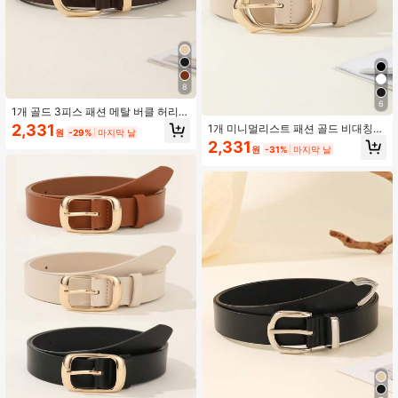
8
6
1개 골드 3피스 패션 메탈 버클 허리
벨트 세트 여성용, 드레스와 청바지에
2,331
1개 미니멀리스트 패션 골드 비대칭
원
-29%
마지막 날
적합, 여름, 학교 가을, 가을, 할로윈,
버클 여성 벨트, 캐주얼 바지와 드레스
2,331
미니멀리스트
원
-31%
마지막 날
에 다용도, 패션 PU 가죽 3.3CM 폭 여
성 벨트