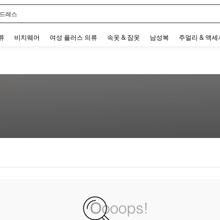
 드레스
 and down arrow keys to navigate search 최근 검색어 and 검색 후 발견. Press Enter 
류
비치웨어
여성 플러스 의류
속옷 & 잠옷
남성복
주얼리 & 액