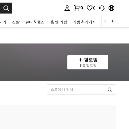
0
0
to select.
세서리
신발
뷰티 & 헬스
홈 앤 리빙
가방 & 러기지
스포츠 & 아웃
팔로잉
110 팔로워