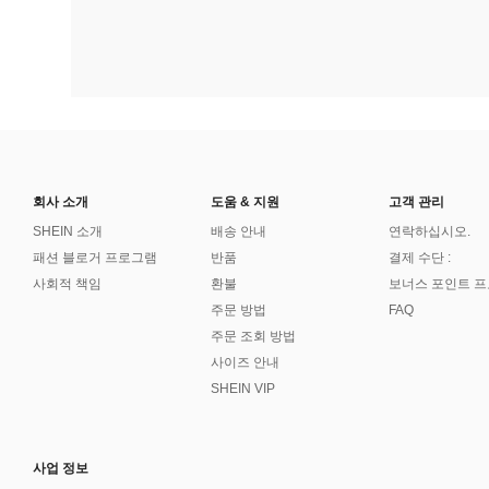
회사 소개
도움 & 지원
고객 관리
SHEIN 소개
배송 안내
연락하십시오.
패션 블로거 프로그램
반품
결제 수단 :
사회적 책임
환불
보너스 포인트 
주문 방법
FAQ
주문 조회 방법
사이즈 안내
SHEIN VIP
사업 정보