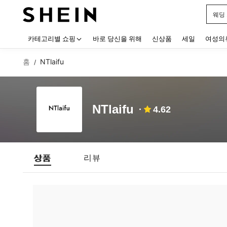
웨딩
Use up
카테고리별 쇼핑
바로 당신을 위해
신상품
세일
여성의
홈
NTlaifu
/
NTlaifu
4.62
상품
리뷰