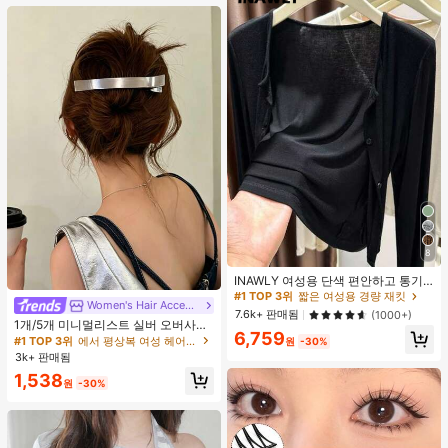
8
#1 TOP 3위
짧은 여성용 경량 재킷
거의 매진!
INAWLY 여성용 단색 편안하고 통기
성 좋은 긴 소매 앞면 버튼 캐주얼 다
#1 TOP 3위
#1 TOP 3위
짧은 여성용 경량 재킷
짧은 여성용 경량 재킷
Women's Hair Accessories
#1 TOP 3위
에서 평상복 여성 헤어 액세서리
용도 얇은 가디건
거의 매진!
거의 매진!
7.6k+ 판매됨
(1000+)
거의 매진!
1개/5개 미니멀리스트 실버 오버사이
#1 TOP 3위
짧은 여성용 경량 재킷
6,759
즈 메탈 여성용 헤어 클립, 업스타일,
#1 TOP 3위
#1 TOP 3위
에서 평상복 여성 헤어 액세서리
에서 평상복 여성 헤어 액세서리
원
-30%
거의 매진!
브레이딩, 번을 위한 프리미엄 헤어 액
3k+ 판매됨
거의 매진!
거의 매진!
세서리, 악어 헤어 클립, 솔리드 컬러
#1 TOP 3위
에서 평상복 여성 헤어 액세서리
1,538
매끄러운 표면 손상 없는 헤어 클립,
원
-30%
거의 매진!
오버사이즈 12CM 실버 헤어 클립, 사
계절용