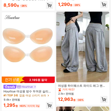
1,290
8,590
원
-28%
원
-26%
#1 TOP 3위
에서 평상복 캐주얼 바지
2,195원 절약
거의 매진!
#1 TOP 3위
#1 TOP 3위
에서 평상복 캐주얼 바지
에서 평상복 캐주얼 바지
여성용 하이웨스트 와이드 레그 팬츠,
Hourtrue
봄 드로스트링 루즈 롱 팬츠, 레이지
거의 매진!
거의 매진!
Hourtrue 여성용 방수 두꺼운 실리콘
릴랙스드 스타일 그레이
2.1k+ 판매됨
#1 TOP 3위
에서 평상복 캐주얼 바지
가슴 페탈, 작은 가슴 리프트업 & 푸시
#1 TOP 3위
없음 여성 스티키 브라
인용, 웨딩 촬영 및 들러리용
거의 매진!
12,963
9.4k+ 판매됨
원
-30%
1,295
원
-63%
마지막 3일