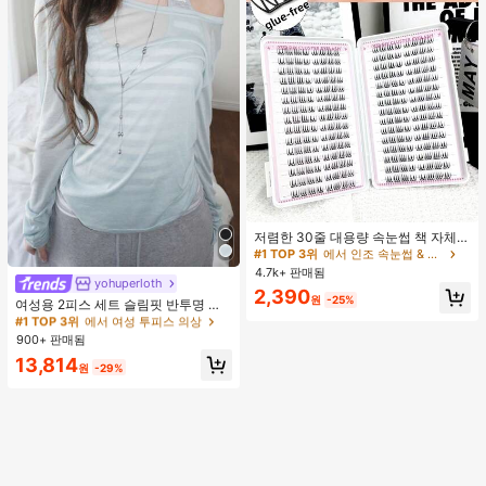
#1 TOP 3위
에서 인조 속눈썹 & 접착제
거의 매진!
저렴한 30줄 대용량 속눈썹 책 자체
접착 속눈썹 C컬 속눈썹 만화 속눈썹
#1 TOP 3위
#1 TOP 3위
에서 인조 속눈썹 & 접착제
에서 인조 속눈썹 & 접착제
고양이 눈 속눈썹 요정 속눈썹 재사용
4.7k+ 판매됨
거의 매진!
거의 매진!
가능한 접착제 없는 속눈썹 매일 착용
yohuperloth
#1 TOP 3위
에서 여성 투피스 의상
#1 TOP 3위
에서 인조 속눈썹 & 접착제
2,390
속눈썹
원
-25%
거의 매진!
여성용 2피스 세트 슬림핏 반투명 스
거의 매진!
파게티 스트랩 스트라이프 캐미솔 탑
#1 TOP 3위
#1 TOP 3위
에서 여성 투피스 의상
에서 여성 투피스 의상
우아한
900+ 판매됨
거의 매진!
거의 매진!
#1 TOP 3위
에서 여성 투피스 의상
13,814
원
-29%
거의 매진!