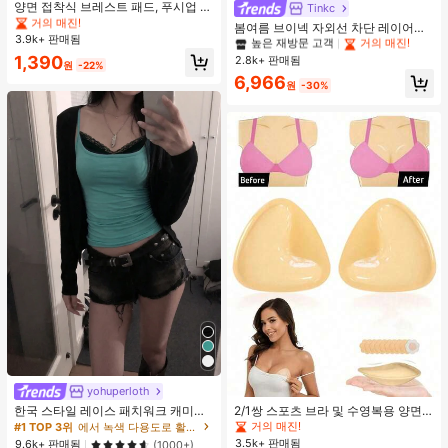
#1 TOP 3위
#1 TOP 3위
음악 축제 여성 브라 액세서리
음악 축제 여성 브라 액세서리
양면 접착식 브레스트 패드, 푸시업 및
높은 재방문 고객
거의 매진!
Tinkc
리프트업 디자인, 방수 접착 컵, 브라
거의 매진!
거의 매진!
#1 TOP 3위
#1 TOP 3위
에서 노란색 오피스 데일리 탑
에서 노란색 오피스 데일리 탑
봄여름 브이넥 자외선 차단 레이어링
패딩 및 가슴 보정 제품에 적합
3.9k+ 판매됨
#1 TOP 3위
음악 축제 여성 브라 액세서리
다용도 긴팔 티셔츠 여성용 탑, 유로
높은 재방문 고객
높은 재방문 고객
거의 매진!
거의 매진!
썸머 옐로우
거의 매진!
1,390
2.8k+ 판매됨
#1 TOP 3위
에서 노란색 오피스 데일리 탑
원
-22%
높은 재방문 고객
거의 매진!
6,966
원
-30%
yohuperloth
한국 스타일 레이스 패치워크 캐미솔
2/1쌍 스포츠 브라 및 수영복용 양면
탱크 탑, Y2K 에스테틱, 스트리트웨어
접착 브라 패드
거의 매진!
#1 TOP 3위
에서 녹색 다용도로 활용 가능한 데일리 탑
캐주얼 여름
3.5k+ 판매됨
9.6k+ 판매됨
(1000+)