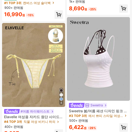
운동 반바지
1k+ 판매됨
#1 TOP 3위
여성 액티브 바텀
도트 캔버스 토트백, 대용량 캐주얼 다
#1 TOP 3위
캔버스 여성 숄더백
용도 통근 숄더 핸드백
높은 재방문 고객
8,690
900+ 판매됨
원
-25%
16,990
원
-15%
4
Sweetra
Sweetra 봄/여름 패션 디자인 핑크 스
#여름 하이웨이스트
트라이프 브라운 폴카 도트 스파게티
#3 TOP 3위
에서 쁘띠 스타일 여성 상의, 블라우스 & 티
Elavelle 여성용 자카드 원단 사이드
스트랩 2 In 1 스위트 걸리시 비치 로
500+ 판매됨
타이 비키니 하의, 봄/여름
#4 TOP 3위
직물 여성 비키니 하의
맨틱 휴가 스타일 여성용 캐미 탱크 탑
6,422
400+ 판매됨
원
-29%