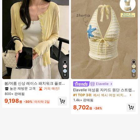
9
5
봄/여름 신상 레이스 패치워크 플로럴
Elavelle
트림 소프트 니트 가디건 경량 재킷 탑
높은 재방문 고객
거의 매진!
Elavelle 여성용 자카드 원단 스트랩
여성용, 코티지코어 옐로우
800+ 판매됨
불가사리 장식 홀터 탑, 봄/여름에 적
#1 TOP 3위
에서 섹시 여성 비치웨어
합 (탑만 포함, 반바지 미포함)
9,198
1.4k+ 판매됨
원
-30%
마지막 2일
8,702
원
-24%