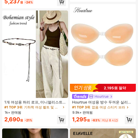
5,237
원
-24%
2,195원 절약
Hourtrue
#1 TOP 3위
기하학 여성 벨트 및 벨트 액세서리
거의 매진!
1개 여성용 허리 로프, 미니멀리스트
Hourtrue 여성용 방수 두꺼운 실리콘
보헤미안 패션 매듭 허리 벨트, 드레
가슴 페탈, 작은 가슴 리프트업 & 푸시
#1 TOP 3위
#1 TOP 3위
기하학 여성 벨트 및 벨트 액세서리
기하학 여성 벨트 및 벨트 액세서리
#1 TOP 3위
없음 여성 스티키 브라
스, 캐주얼 팬츠와 함께 일상 착용에
인용, 웨딩 촬영 및 들러리용
1k+ 판매됨
9.9k+ 판매됨
거의 매진!
거의 매진!
적합한 장식용 허리 액세서리
#1 TOP 3위
기하학 여성 벨트 및 벨트 액세서리
2,690
1,295
원
-21%
원
-63%
지난 8 시간
거의 매진!