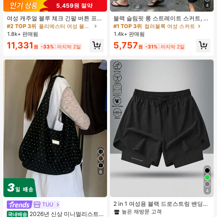
5,459원 절약
4
여성 캐주얼 블루 체크 긴팔 버튼 프론
블랙 슬림핏 롱 스트레이트 스커트, 여
트 폴리에스터 셔츠, 레귤러 핏, 봄 의
성 패션 폴리에스터 캐주얼 파티 스커
#2 TOP 3위
폴리에스터 여성 블라우스
#1 TOP 3위
컬러블록 여성 스커트
류, 편안한 스타일
트, 다용도 및 귀여운, 일상 착용에 적
1.8k+ 판매됨
1.4k+ 판매됨
합, 여름 휴가. 해변, 음악 축제 및 여름
11,331
5,757
휴가에 완벽, 90년대
원
-33%
마지막 2일
원
-31%
마지막 2일
6
#1 TOP 3위
여성 액티브 바텀
4
높은 재방문 고객
#1 TOP 3위
#1 TOP 3위
여성 액티브 바텀
여성 액티브 바텀
2 in 1 여성용 블랙 드로스트링 밴딩
TUU
허리 곡선 밑단 캐주얼 러닝 트레이닝
높은 재방문 고객
높은 재방문 고객
2026년 신상 미니멀리스트
국내배송