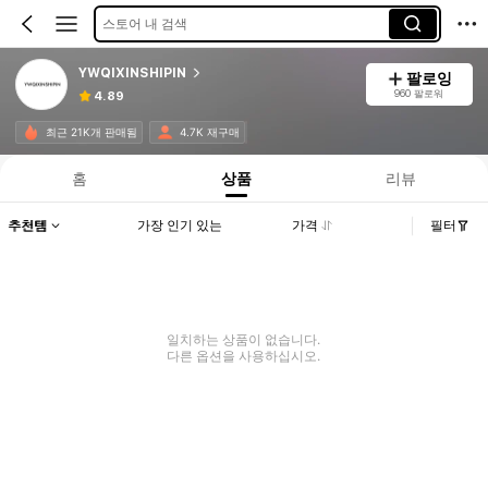
스토어 내 검색
YWQIXINSHIPIN
팔로잉
960 팔로워
4.89
최근 21K개 판매됨
4.7K 재구매
홈
상품
리뷰
추천템
가장 인기 있는
가격
필터
일치하는 상품이 없습니다.
다른 옵션을 사용하십시오.