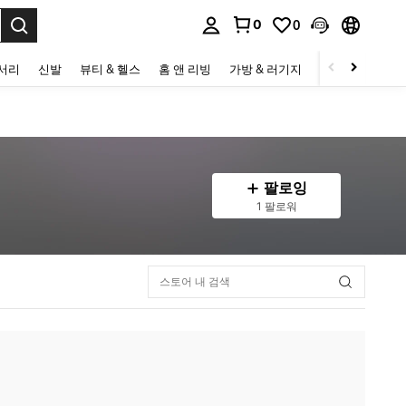
0
0
to select.
세서리
신발
뷰티 & 헬스
홈 앤 리빙
가방 & 러기지
스포츠 & 아웃
팔로잉
1 팔로워