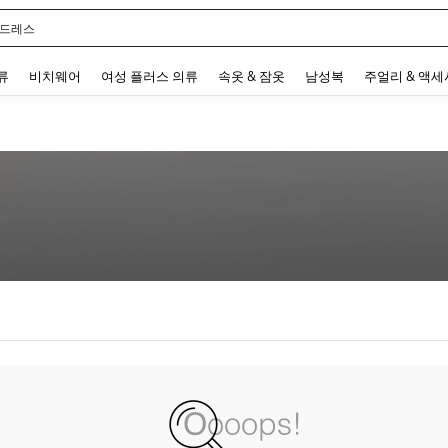
 드레스
 and down arrow keys to navigate search 최근 검색어 and 검색 후 발견. Press Enter 
류
비치웨어
여성 플러스 의류
속옷 & 잠옷
남성복
주얼리 & 액