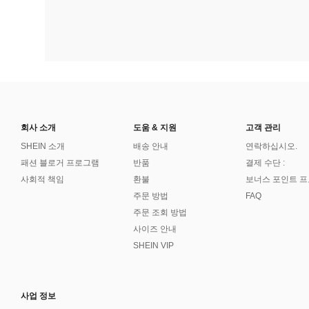
회사 소개
도움 & 지원
고객 관리
SHEIN 소개
배송 안내
연락하십시오.
패션 블로거 프로그램
반품
결제 수단 :
사회적 책임
환불
보너스 포인트 
주문 방법
FAQ
주문 조회 방법
사이즈 안내
SHEIN VIP
사업 정보