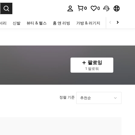
0
0
to select.
세서리
신발
뷰티 & 헬스
홈 앤 리빙
가방 & 러기지
스포츠 & 아웃
팔로잉
1 팔로워
정렬 기준