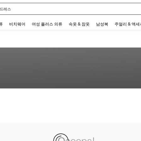
 드레스
 and down arrow keys to navigate search 최근 검색어 and 검색 후 발견. Press Enter 
류
비치웨어
여성 플러스 의류
속옷 & 잠옷
남성복
주얼리 & 액