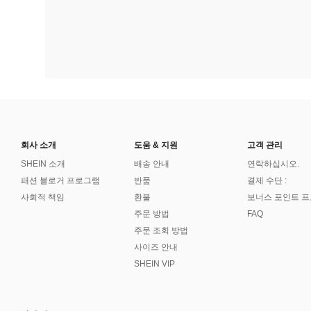
회사 소개
도움 & 지원
고객 관리
SHEIN 소개
배송 안내
연락하십시오.
패션 블로거 프로그램
반품
결제 수단 :
사회적 책임
환불
보너스 포인트 
주문 방법
FAQ
주문 조회 방법
사이즈 안내
SHEIN VIP