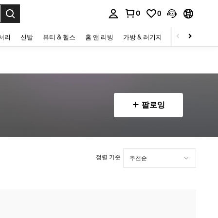
0
0
to select.
세서리
신발
뷰티 & 헬스
홈 앤 리빙
가방 & 러기지
스포츠 & 아웃
팔로잉
정렬 기준