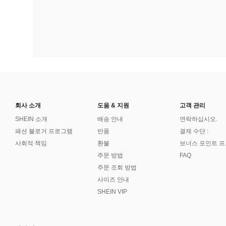
회사 소개
도움 & 지원
고객 관리
SHEIN 소개
배송 안내
연락하십시오.
패션 블로거 프로그램
반품
결제 수단 :
사회적 책임
환불
보너스 포인트 
주문 방법
FAQ
주문 조회 방법
사이즈 안내
SHEIN VIP