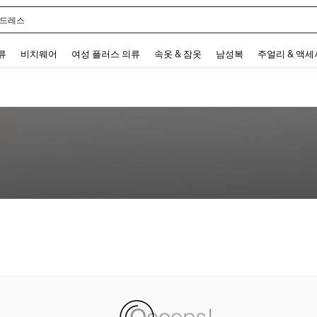
 드레스
 and down arrow keys to navigate search 최근 검색어 and 검색 후 발견. Press Enter 
류
비치웨어
여성 플러스 의류
속옷 & 잠옷
남성복
주얼리 & 액