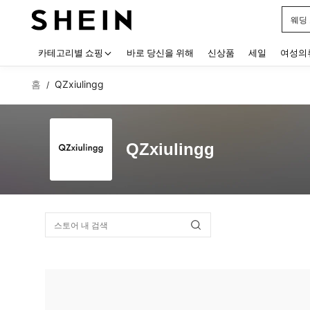
웨딩
Use up
카테고리별 쇼핑
바로 당신을 위해
신상품
세일
여성의
홈
QZxiulingg
/
QZxiulingg