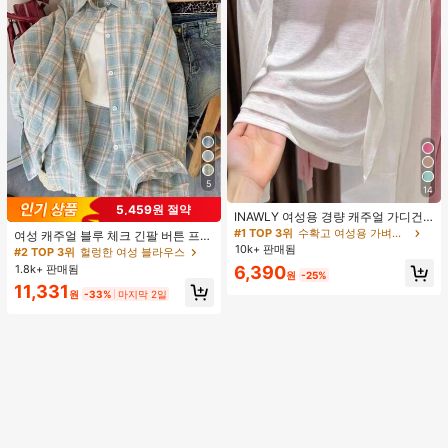
5
14
5,459원 절약
INAWLY 여성용 경량 캐주얼 가디건,
여름
#1 TOP 3위
수확고 여성용 가벼운 카디건
여성 캐주얼 블루 체크 긴팔 버튼 프론
트 폴리에스터 셔츠, 레귤러 핏, 봄 의
10k+ 판매됨
#2 TOP 3위
헐렁한 여성 블라우스
류, 편안한 스타일
1.8k+ 판매됨
6,390
원
-25%
11,331
원
-33%
마지막 2일