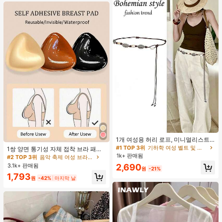
#1 TOP 3위
기하학 여성 벨트 및 벨트 액세서리
거의 매진!
1개 여성용 허리 로프, 미니멀리스트
#2 TOP 3위
음악 축제 여성 브라 액세서리
보헤미안 패션 매듭 허리 벨트, 드레
#1 TOP 3위
#1 TOP 3위
기하학 여성 벨트 및 벨트 액세서리
기하학 여성 벨트 및 벨트 액세서리
거의 매진!
1쌍 양면 통기성 자체 접착 브라 패드,
스, 캐주얼 팬츠와 함께 일상 착용에
두꺼워진 삼각형 푸쉬업 디자인, 재사
1k+ 판매됨
거의 매진!
거의 매진!
#2 TOP 3위
#2 TOP 3위
음악 축제 여성 브라 액세서리
음악 축제 여성 브라 액세서리
적합한 장식용 허리 액세서리
용 가능, 보이지 않는 비키니 브라 삽
3.1k+ 판매됨
#1 TOP 3위
기하학 여성 벨트 및 벨트 액세서리
2,690
거의 매진!
거의 매진!
원
-21%
입물, 수영에 적합
거의 매진!
#2 TOP 3위
음악 축제 여성 브라 액세서리
1,793
원
-42%
마지막 날
거의 매진!