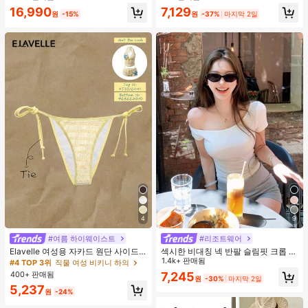
지 베이비돌 잠옷 세트 투피스 나이트
16,990
7,129
세트 섹시 잠옷 세트 여성용 잠옷 롬퍼
원
-15%
원
-37%
마지막 2일
투피스 잠옷 세트 여성용 잠옷 세트 도
트 잠옷 세트 잠옷 반바지 세트 투피스
잠옷 세트 여성용 여름 세트 도트 반바
지 세트 여성용 잠옷 세트 반바지 잠옷
세트 여성용 투피스 여름 라운지 세트
4
9
#여름 하이웨이스트
#리조트웨어
Elavelle 여성용 자카드 원단 사이드
섹시한 비대칭 넥 반팔 슬림핏 크롭 탑
타이 비키니 하의, 봄/여름
화이트 여름
1.4k+ 판매됨
#4 TOP 3위
직물 여성 비키니 하의
400+ 판매됨
7,245
원
-30%
마지막 2일
5,237
원
-24%