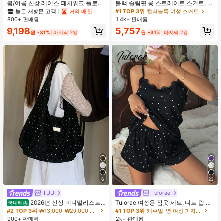
봄/여름 신상 레이스 패치워크 플로럴
블랙 슬림핏 롱 스트레이트 스커트, 여
트림 소프트 니트 가디건 경량 재킷 탑
성 패션 폴리에스터 캐주얼 파티 스커
높은 재방문 고객
거의 매진!
#1 TOP 3위
컬러블록 여성 스커트
여성용, 코티지코어 옐로우
트, 다용도 및 귀여운, 일상 착용에 적
800+ 판매됨
1.4k+ 판매됨
합, 여름 휴가. 해변, 음악 축제 및 여름
9,198
5,757
휴가에 완벽, 90년대
원
-31%
마지막 2일
원
-31%
마지막 2일
6
23
TUU
Tulorae
2026년 신상 미니멀리스트
Tulorae 여성용 잠옷 세트, 니트 립 원
국내배송
도트 캔버스 토트백, 대용량 캐주얼 다
단, 하트 프린트 대비 레이스 트림, 로
#2 TOP 3위
₩13,000-₩20,000 여성 숄더백
#1 TOP 3위
캐주얼-영 여성 파자마 세트
용도 통근 숄더 핸드백
맨틱 달콤 귀여운 섹시 캐미솔 & 반바
900+ 판매됨
2k+ 판매됨