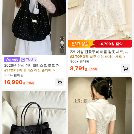
4,799원 절약
5
2개 여성 잔꽃무늬 여름 잠옷 세트, 반
팔 버튼업 셔츠 및 반바지, 캐주얼 라
#2 TOP 3위
살구 여성 파자마 세트
TUU
운지웨어
800+ 판매됨
2026년 신상 미니멀리스트 도트 캔버
8,791
원
-35%
스 토트백, 대용량 캐주얼 다용도 통근
#1 TOP 3위
캔버스 여성 숄더백
숄더 핸드백
900+ 판매됨
16,990
원
-15%