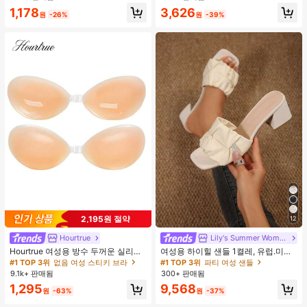
러시, 1개 삼각형 메이크업 스펀지가
레이 일상용, 여행용
1,178
3,626
포함되어 있습니다 - 클래식 세트. 부
원
-26%
원
-39%
드럽고 피부 친화적인 합성 모로 만들
어졌습니다. 여성과 소녀에게 완벽하
며, 가을과 겨울에 이상적입니다.
2,195원 절약
12
Hourtrue
Lily's Summer Women Shoes
Hourtrue 여성용 방수 두꺼운 실리콘
여성용 하이힐 샌들 1켤레, 유럽.미국
가슴 페탈, 작은 가슴 리프트업 & 푸시
플러스 사이즈 어머니날 선물, 패셔너
#1 TOP 3위
없음 여성 스티키 브라
#1 TOP 3위
파티 여성 샌들
인용, 웨딩 촬영 및 들러리용
블하고 편안한 PU 미끄럼 방지 솔리
9.1k+ 판매됨
300+ 판매됨
드 컬러 청키 힐 주름 텍스처 라운드
1,295
9,568
토 오픈토 슬립온 하이힐, 힐 높이 5c
원
-63%
원
-37%
m, 실내외 겸용, 귀엽고 고급스러운 데