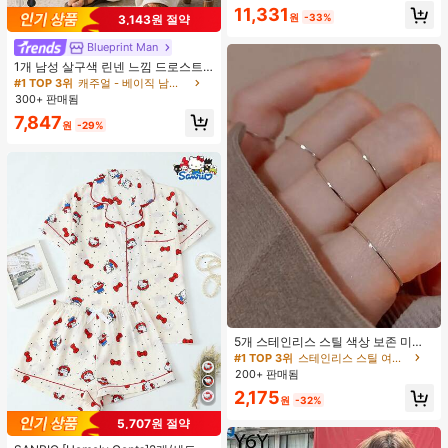
11,331
원
-33%
3,143원 절약
Blueprint Man
1개 남성 살구색 린넨 느낌 드로스트
링 스트레이트 레그 팬츠, 부드럽고 편
#1 TOP 3위
캐주얼 - 베이직 남성 바지
안한 린넨 같은 원단, 캐주얼 휴가 &
300+ 판매됨
일상 출퇴근, 올드 머니 스타일
7,847
원
-29%
#1 TOP 3위
스테인리스 스틸 여성 반지
거의 매진!
5개 스테인리스 스틸 색상 보존 미니
멀리스트 폴리싱 반지 세트, 우아한 니
#1 TOP 3위
#1 TOP 3위
스테인리스 스틸 여성 반지
스테인리스 스틸 여성 반지
치 디자인 스택형 반지 여성용
200+ 판매됨
거의 매진!
거의 매진!
#1 TOP 3위
스테인리스 스틸 여성 반지
2,175
원
-32%
거의 매진!
5,707원 절약
#1 TOP 3위
프라이드 월 여성 파자마 세트
높은 재방문 고객
거의 매진!