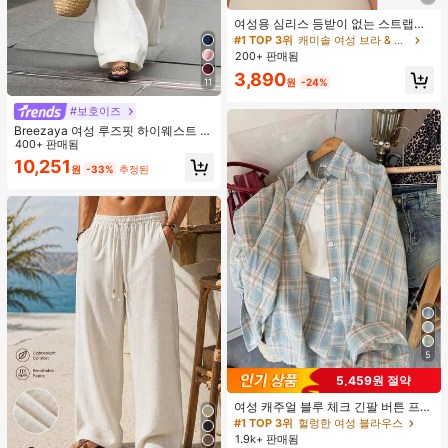
여성용 심리스 등받이 없는 스트랩리
스 브라 - 경량 통기성 얇은 컵, 조절
#1 TOP 3위
캐미솔 여성 브라 & 브랄렛
가능한 컨버터블 스트랩, 가벼운 지지
200+ 판매됨
력 (A/B컵에 적합) - 결혼식, 정장 드레
3,890
스, 캐미솔, 여름 의류, 신부 란제리에
원
-24%
11
적합
#보호이즈
Breezaya 여성 루즈핏 하이웨스트 와
이드 레그 팬츠, 우아한 화이트 시크
400+ 판매됨
여름 휴가 홀리데이, 솔리드 컬러 다용
10,251
원
-33%
추정된
도 캐주얼 일상 착용 비치 바지
5
5,459원 절약
여성 캐주얼 블루 체크 긴팔 버튼 프론
트 폴리에스터 셔츠, 레귤러 핏, 봄 의
#1 TOP 3위
헐렁한 여성 블라우스
류, 편안한 스타일
1.9k+ 판매됨