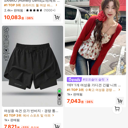
SANRIO [Homely Gents]2개/세트 여
성 프린트 라펠 반팔 버튼 포켓 상의
#1 TOP 3위
#1 TOP 3위
프라이드 월 여성 파자마 세트
프라이드 월 여성 파자마 세트
및 보우 반바지 잠옷 세트, 캐주얼 홈
높은 재방문 고객
높은 재방문 고객
거의 매진!
거의 매진!
2.4k+ 판매됨
(1000+)
웨어, 봄/여름에 적합
#1 TOP 3위
프라이드 월 여성 파자마 세트
10,083
원
-36%
높은 재방문 고객
거의 매진!
7
#오프숄더 슬릿
#1 TOP 3위
수확고 여성용 경량 재킷
거의 매진!
Y6Y 1개 여성용 가디건 긴팔 니트 크
롭 재킷, 신축성 좋고 가벼움, 캐미솔
#1 TOP 3위
#1 TOP 3위
수확고 여성용 경량 재킷
수확고 여성용 경량 재킷
과 레이어드하기 좋음 봄 레드
1k+ 판매됨
거의 매진!
거의 매진!
#1 TOP 3위
수확고 여성용 경량 재킷
7,043
원
-36%
4
거의 매진!
#2 TOP 3위
에서 스포츠 및 야외
1
1
높은 재방문 고객
여성용 속건 요가 반바지 - 경량 통기
성 트레이닝 스포츠 반바지, 여성용 스
#2 TOP 3위
#2 TOP 3위
에서 스포츠 및 야외
에서 스포츠 및 야외
트레치 피트니스 팬츠 블랙 여름
1k+ 판매됨
높은 재방문 고객
높은 재방문 고객
#2 TOP 3위
에서 스포츠 및 야외
7,821
원
-33%
추정된