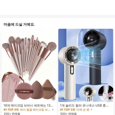
마음에 드실 거예요.
16개 메이크업 브러시 세트에는 13개
1개 솔리드 컬러 유니섹스 USB 충전
메이크업 브러시, 1개 눈물 모양 메이
식 휴대용 100단 고풍량 장시간 배터
#1 TOP 3위
에서 얼굴 메이크업 브러시 세트
#1 TOP 3위
다색 손 팬
크업 스펀지, 1개 둥근 쿠션 파우더 브
리 수명 미니 핸드헬드 팬 LCD 디스플
200+ 판매됨
500+ 판매됨