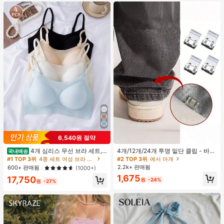
일리.파티.볼.휴가.홈.캠퍼스.모임.오
피스용, 2026 봄/여름 신상 (약간 크게
나옴)
6,540원 절약
4개 심리스 무선 브라 세트,
4개/12개/24개 투명 밑단 클립 - 바지
국내배송
작은 가슴 보정, 초박형 통기성 아이스
밑단 끌림 방지를 위한 심리스 무봉제
#1 TOP 3위
4종 세트 여성 브라 & 브랄렛
#2 TOP 3위
에서 마개
실크 섹시 편안한 백리스 란제리 브라,
조절기, 의류 수선 및 깔끔한 바지 길
2.2k+ 판매됨
600+ 판매됨
(1000+)
조절 가능
이 맞춤을 위한 숨겨진 밑단 조절 클립
1,675
17,750
(랜덤 색상)
원
-24%
원
-27%