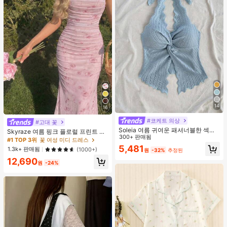
14
16
#코케트 의상
#고대 꽃
Soleia 여름 귀여운 패셔너블한 섹시
Skyraze 여름 핑크 플로럴 프린트 주
한 홀터 타이 트위스트 오픈 백 탑
300+ 판매됨
름 메쉬 캐미 롱 드레스, 여름 드레스,
#1 TOP 3위
꽃 여성 미디 드레스
봄 옷
5,481
1.3k+ 판매됨
(1000+)
원
-32%
추정된
12,690
원
-24%