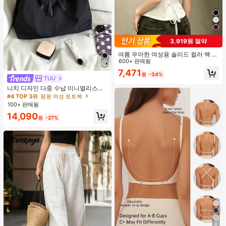
3,919원 절약
여름 우아한 여성용 솔리드 컬러 백 타
이 셔츠 (참고: 가볍고 통기성 있는 얇
600+ 판매됨
은 스타일) 허리 드로스트링 디자인 화
7,471
원
-34%
이트, 조용한 럭셔리
TUU
니치 디자인 다중 수납 미니멀리스트
핸드백 2026년 신상 패션 다용도 숄
#4 TOP 3위
평원 여성 토트백
더 크로스바디 토트백
100+ 판매됨
14,090
원
-27%
9