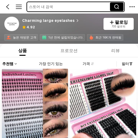
스토어 내 검색
Charming large eyelashes
팔로잉
705 팔로워
4.92
높은 재방문 고객
1년 전에 설립되었습니다.
최근 16K개 판매됨
상품
프로모션
리뷰
추천템
가장 인기 있는
가격
필터