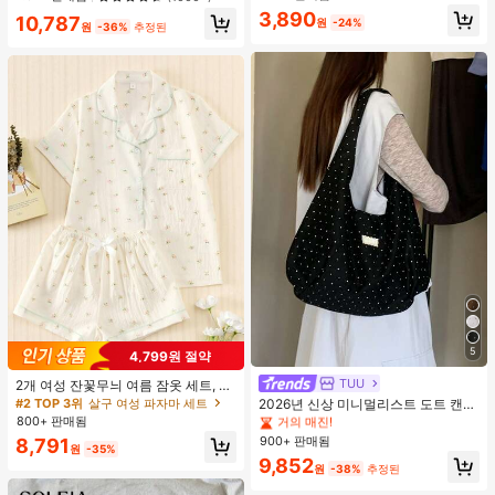
3개 포함, 편안하고 통기성이 좋으며
3,890
10,787
결혼식, 공식적인 행사에 적합하며 캐
원
-24%
원
-36%
추정된
미솔과 함께 착용할 수 있습니다.
5
4,799원 절약
#1 TOP 3위
캔버스 여성 숄더백
거의 매진!
TUU
2개 여성 잔꽃무늬 여름 잠옷 세트, 반
팔 버튼업 셔츠 및 반바지, 캐주얼 라
#2 TOP 3위
살구 여성 파자마 세트
#1 TOP 3위
#1 TOP 3위
캔버스 여성 숄더백
캔버스 여성 숄더백
2026년 신상 미니멀리스트 도트 캔버
운지웨어
스 토트백, 대용량 캐주얼 다용도 통근
800+ 판매됨
거의 매진!
거의 매진!
숄더 핸드백
900+ 판매됨
#1 TOP 3위
캔버스 여성 숄더백
8,791
원
-35%
거의 매진!
9,852
원
-38%
추정된