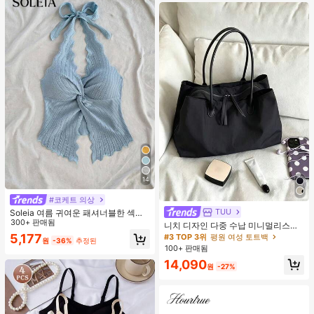
14
#코케트 의상
TUU
Soleia 여름 귀여운 패셔너블한 섹시
한 홀터 타이 트위스트 오픈 백 탑
300+ 판매됨
니치 디자인 다중 수납 미니멀리스트
핸드백 2026년 신상 패션 다용도 숄
5,177
#3 TOP 3위
평원 여성 토트백
원
-36%
추정된
더 크로스바디 토트백
100+ 판매됨
14,090
원
-27%