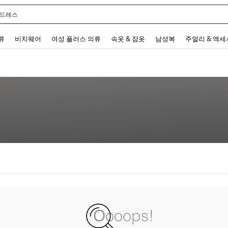
 드레스
 and down arrow keys to navigate search 최근 검색어 and 검색 후 발견. Press Enter 
류
비치웨어
여성 플러스 의류
속옷 & 잠옷
남성복
주얼리 & 액