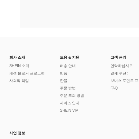
회사 소개
도움 & 지원
고객 관리
SHEIN 소개
배송 안내
연락하십시오.
패션 블로거 프로그램
반품
결제 수단 :
사회적 책임
환불
보너스 포인트 
주문 방법
FAQ
주문 조회 방법
사이즈 안내
SHEIN VIP
사업 정보