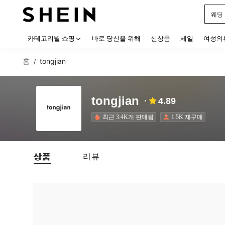
웨딩
Use up
카테고리별 쇼핑
바로 당신을 위해
신상품
세일
여성의
홈
tongjian
/
tongjian
4.89
최근 3.4K개 판매됨
1.5K 재구매
상품
리뷰