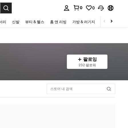
0
0
to select.
세서리
신발
뷰티 & 헬스
홈 앤 리빙
가방 & 러기지
스포츠 & 아웃
팔로잉
232 팔로워