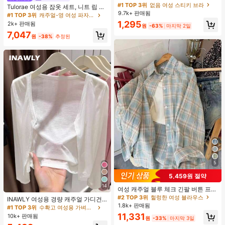
가슴 페탈, 작은 가슴 리프트업 & 푸시
#1 TOP 3위
없음 여성 스티키 브라
Tulorae 여성용 잠옷 세트, 니트 립 원
인용, 웨딩 촬영 및 들러리용
9.7k+ 판매됨
단, 하트 프린트 대비 레이스 트림, 로
#1 TOP 3위
캐주얼-영 여성 파자마 세트
맨틱 달콤 귀여운 섹시 캐미솔 & 반바
1,295
2k+ 판매됨
원
-63%
마지막 2일
지 베이비돌 잠옷 세트 투피스 나이트
7,047
세트 섹시 잠옷 세트 여성용 잠옷 롬퍼
원
-38%
추정된
투피스 잠옷 세트 여성용 잠옷 세트 도
트 잠옷 세트 잠옷 반바지 세트 투피스
잠옷 세트 여성용 여름 세트 도트 반바
지 세트 여성용 잠옷 세트 반바지 잠옷
세트 여성용 투피스 여름 라운지 세트
5
5,459원 절약
14
여성 캐주얼 블루 체크 긴팔 버튼 프론
트 폴리에스터 셔츠, 레귤러 핏, 봄 의
#2 TOP 3위
헐렁한 여성 블라우스
INAWLY 여성용 경량 캐주얼 가디건,
류, 편안한 스타일
1.8k+ 판매됨
여름
#1 TOP 3위
수확고 여성용 가벼운 카디건
11,331
10k+ 판매됨
원
-33%
마지막 3일