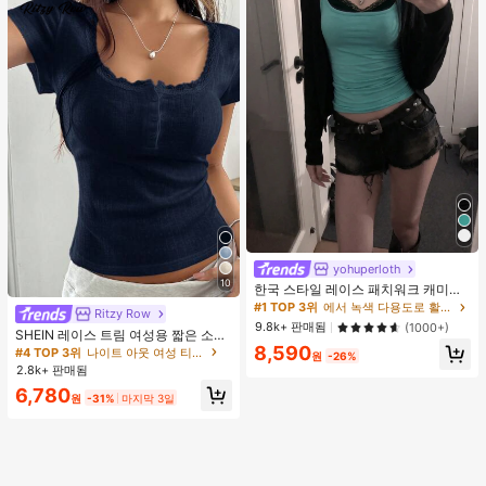
yohuperloth
10
한국 스타일 레이스 패치워크 캐미솔
탱크 탑, Y2K 에스테틱, 스트리트웨어
#1 TOP 3위
에서 녹색 다용도로 활용 가능한 데일리 탑
Ritzy Row
캐주얼 여름
9.8k+ 판매됨
(1000+)
SHEIN 레이스 트림 여성용 짧은 소매
티셔츠, 슬림핏 여름 새 3버튼 전면 반
8,590
#4 TOP 3위
나이트 아웃 여성 티셔츠
원
-26%
소매 탑
2.8k+ 판매됨
6,780
원
-31%
마지막 3일