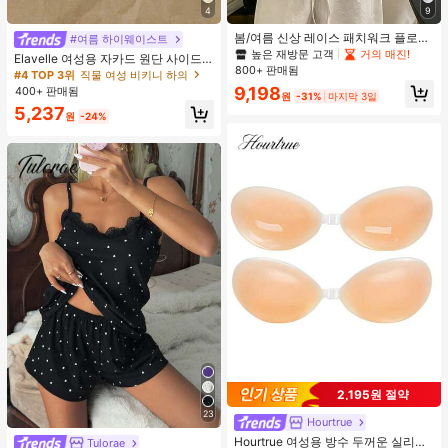
4
9
봄/여름 신상 레이스 패치워크 플로럴
#여름 하이웨이스트
트림 소프트 니트 가디건 경량 재킷 탑
높은 재방문 고객
거의 매진!
Elavelle 여성용 자카드 원단 사이드
여성용, 코티지코어 옐로우
800+ 판매됨
타이 비키니 하의, 봄/여름
#4 TOP 3위
직물 여성 비키니 하의
9,198
400+ 판매됨
원
-31%
마지막 3일
5,237
원
-24%
2,195원 절약
23
Hourtrue
Hourtrue 여성용 방수 두꺼운 실리콘
Tulorae