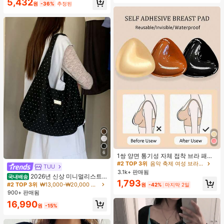
5,432
원
-36%
추정된
#2 TOP 3위
음악 축제 여성 브라 액세서리
6
거의 매진!
1쌍 양면 통기성 자체 접착 브라 패드,
두꺼워진 삼각형 푸쉬업 디자인, 재사
#2 TOP 3위
#2 TOP 3위
음악 축제 여성 브라 액세서리
음악 축제 여성 브라 액세서리
TUU
용 가능, 보이지 않는 비키니 브라 삽
3.1k+ 판매됨
거의 매진!
거의 매진!
2026년 신상 미니멀리스트
입물, 수영에 적합
국내배송
#2 TOP 3위
음악 축제 여성 브라 액세서리
1,793
도트 캔버스 토트백, 대용량 캐주얼 다
#2 TOP 3위
₩13,000-₩20,000 여성 숄더백
원
-42%
마지막 2일
용도 통근 숄더 핸드백
거의 매진!
900+ 판매됨
16,990
원
-15%