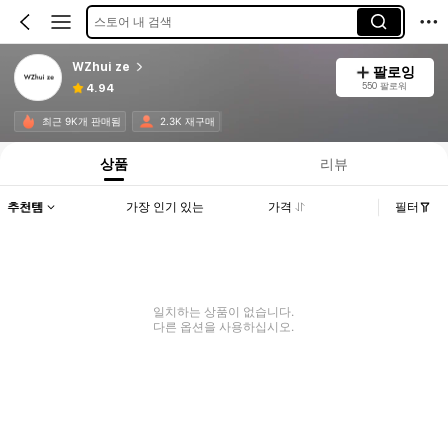
스토어 내 검색
WZhui ze
팔로잉
550 팔로워
4.94
최근 9K개 판매됨
2.3K 재구매
상품
리뷰
추천템
가장 인기 있는
가격
필터
일치하는 상품이 없습니다.
다른 옵션을 사용하십시오.