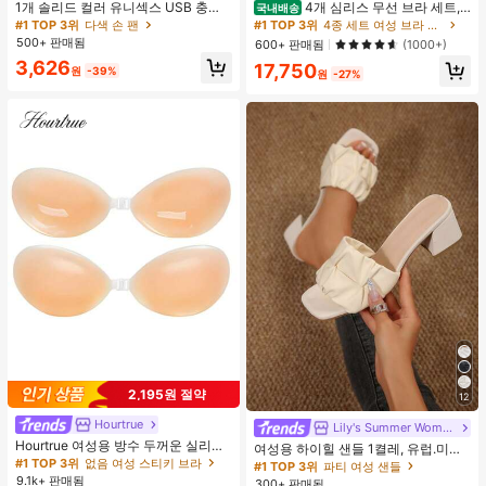
1개 솔리드 컬러 유니섹스 USB 충전
4개 심리스 무선 브라 세트,
국내배송
식 휴대용 100단 고풍량 장시간 배터
작은 가슴 보정, 초박형 통기성 아이스
#1 TOP 3위
다색 손 팬
#1 TOP 3위
4종 세트 여성 브라 & 브랄렛
리 수명 미니 핸드헬드 팬 LCD 디스플
실크 섹시 편안한 백리스 란제리 브라,
500+ 판매됨
600+ 판매됨
(1000+)
레이 일상용, 여행용
조절 가능
3,626
17,750
원
-39%
원
-27%
2,195원 절약
12
Hourtrue
Lily's Summer Women Shoes
Hourtrue 여성용 방수 두꺼운 실리콘
여성용 하이힐 샌들 1켤레, 유럽.미국
가슴 페탈, 작은 가슴 리프트업 & 푸시
#1 TOP 3위
없음 여성 스티키 브라
플러스 사이즈 어머니날 선물, 패셔너
#1 TOP 3위
파티 여성 샌들
인용, 웨딩 촬영 및 들러리용
블하고 편안한 PU 미끄럼 방지 솔리
9.1k+ 판매됨
300+ 판매됨