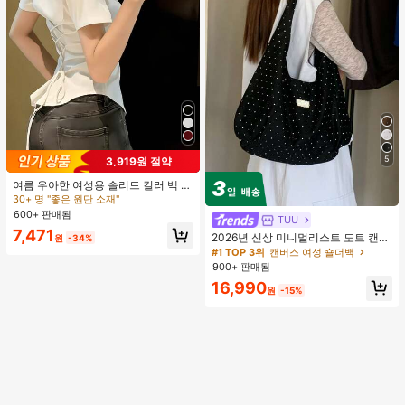
5
3,919원 절약
여름 우아한 여성용 솔리드 컬러 백 타
이 셔츠 (참고: 가볍고 통기성 있는 얇
30+ 명 "좋은 원단 소재"
은 스타일) 허리 드로스트링 디자인 화
600+ 판매됨
TUU
이트, 조용한 럭셔리
7,471
2026년 신상 미니멀리스트 도트 캔버
원
-34%
스 토트백, 대용량 캐주얼 다용도 통근
#1 TOP 3위
캔버스 여성 숄더백
숄더 핸드백
900+ 판매됨
16,990
원
-15%