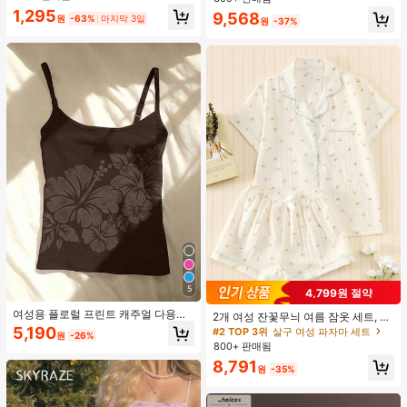
드 컬러 청키 힐 주름 텍스처 라운드
1,295
9,568
토 오픈토 슬립온 하이힐, 힐 높이 5c
원
-63%
마지막 3일
원
-37%
m, 실내외 겸용, 귀엽고 고급스러운 데
일리.파티.볼.휴가.홈.캠퍼스.모임.오
피스용, 2026 봄/여름 신상 (약간 크게
나옴)
5
4,799원 절약
여성용 플로럴 프린트 캐주얼 다용도
2개 여성 잔꽃무늬 여름 잠옷 세트, 반
일상용 캐미솔 여름
팔 버튼업 셔츠 및 반바지, 캐주얼 라
5,190
#2 TOP 3위
살구 여성 파자마 세트
원
-26%
운지웨어
800+ 판매됨
8,791
원
-35%