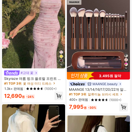
16
12
#고대 꽃
#1 TOP 3위
꽃 여성 미디 드레스
3,495원 절약
1k+ 명 "예쁨"
Skyraze 여름 핑크 플로럴 프린트 주
름 메쉬 캐미 롱 드레스, 여름 드레스,
#1 TOP 3위
#1 TOP 3위
꽃 여성 미디 드레스
꽃 여성 미디 드레스
MAANGE.beauty
#1 TOP 3위
알류미늄 브러시 세트
봄 옷
1k+ 명 "예쁨"
1k+ 명 "예쁨"
1.3k+ 판매됨
(1000+)
높은 재방문 고객
MAANGE 13/14/16/17/20/22개 알루
미늄 튜브 메이크업 브러시 세트, 페이
#1 TOP 3위
꽃 여성 미디 드레스
#1 TOP 3위
#1 TOP 3위
알류미늄 브러시 세트
알류미늄 브러시 세트
12,690
원
-24%
스 브러시, 블러셔 브러시, 파운데이션
1k+ 명 "예쁨"
높은 재방문 고객
높은 재방문 고객
400+ 판매됨
(1000+)
브러시, 아이라이너 브러시, 아이섀도
#1 TOP 3위
알류미늄 브러시 세트
7,995
우 브러시, 아이브로우 브러시, 블렌딩
원
-30%
높은 재방문 고객
브러시, 하이라이터 브러시, 컨실러 브
러시 포함, 파우더, 액체, 크림 화장품
에 적합, 일상 사용 및 여행에 이상적,
완벽한 메이크업 도구 선물 세트., 전
문가용