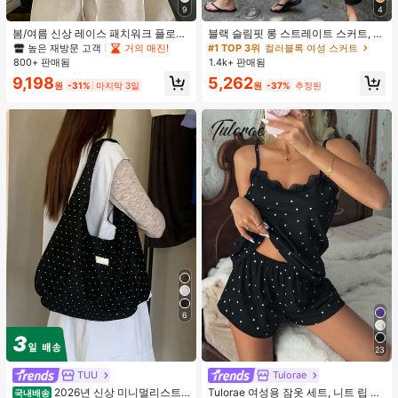
9
4
봄/여름 신상 레이스 패치워크 플로럴
블랙 슬림핏 롱 스트레이트 스커트, 여
트림 소프트 니트 가디건 경량 재킷 탑
성 패션 폴리에스터 캐주얼 파티 스커
높은 재방문 고객
거의 매진!
#1 TOP 3위
컬러블록 여성 스커트
여성용, 코티지코어 옐로우
트, 다용도 및 귀여운, 일상 착용에 적
800+ 판매됨
1.4k+ 판매됨
합, 여름 휴가. 해변, 음악 축제 및 여름
9,198
5,262
휴가에 완벽, 90년대
원
-31%
마지막 3일
원
-37%
추정된
6
23
TUU
Tulorae
2026년 신상 미니멀리스트
Tulorae 여성용 잠옷 세트, 니트 립 원
국내배송