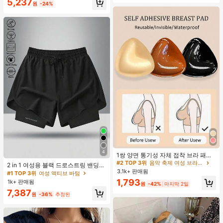
5,237
원
-24%
#2 TOP 3위
음악 축제 여성 브라 액세서리
4
거의 매진!
1쌍 양면 통기성 자체 접착 브라 패드,
#1 TOP 3위
여성 액티브 바텀
두꺼워진 삼각형 푸쉬업 디자인, 재사
#2 TOP 3위
#2 TOP 3위
음악 축제 여성 브라 액세서리
음악 축제 여성 브라 액세서리
높은 재방문 고객
2 in 1 여성용 블랙 드로스트링 밴딩
용 가능, 보이지 않는 비키니 브라 삽
3.1k+ 판매됨
거의 매진!
거의 매진!
허리 곡선 밑단 캐주얼 러닝 트레이닝
#1 TOP 3위
#1 TOP 3위
여성 액티브 바텀
여성 액티브 바텀
입물, 수영에 적합
운동 반바지
#2 TOP 3위
음악 축제 여성 브라 액세서리
1,793
1k+ 판매됨
높은 재방문 고객
높은 재방문 고객
원
-42%
마지막 2일
거의 매진!
#1 TOP 3위
여성 액티브 바텀
7,387
원
-36%
추정된
높은 재방문 고객