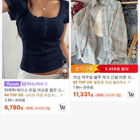
5
5,459원 절약
10
여성 캐주얼 블루 체크 긴팔 버튼 프론
트 폴리에스터 셔츠, 레귤러 핏, 봄 의
#2 TOP 3위
헐렁한 여성 블라우스
Ritzy Row
류, 편안한 스타일
1.8k+ 판매됨
SHEIN 레이스 트림 여성용 짧은 소매
11,331
티셔츠, 슬림핏 여름 새 3버튼 전면 반
#4 TOP 3위
나이트 아웃 여성 티셔츠
원
-33%
마지막 3일
소매 탑
2.8k+ 판매됨
6,780
원
-31%
마지막 3일