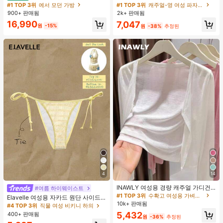
도트 캔버스 토트백, 대용량 캐주얼 다
단, 하트 프린트 대비 레이스 트림, 로
#1 TOP 3위
에서 모던 가방
#1 TOP 3위
캐주얼-영 여성 파자마 세트
용도 통근 숄더 핸드백
맨틱 달콤 귀여운 섹시 캐미솔 & 반바
900+ 판매됨
2k+ 판매됨
지 베이비돌 잠옷 세트 투피스 나이트
16,990
7,047
세트 섹시 잠옷 세트 여성용 잠옷 롬퍼
원
-15%
원
-38%
추정된
투피스 잠옷 세트 여성용 잠옷 세트 도
트 잠옷 세트 잠옷 반바지 세트 투피스
잠옷 세트 여성용 여름 세트 도트 반바
지 세트 여성용 잠옷 세트 반바지 잠옷
세트 여성용 투피스 여름 라운지 세트
4
14
INAWLY 여성용 경량 캐주얼 가디건,
#여름 하이웨이스트
여름
#1 TOP 3위
수확고 여성용 가벼운 카디건
Elavelle 여성용 자카드 원단 사이드
10k+ 판매됨
타이 비키니 하의, 봄/여름
#4 TOP 3위
직물 여성 비키니 하의
5,432
400+ 판매됨
원
-36%
추정된