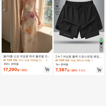
4
#1 TOP 3위
미디 여성 칵테일 드레스
#1 TOP 3위
여성 액티브 바텀
거의 매진!
봄/여름 신상 여성용 메쉬 플로럴 프린
높은 재방문 고객
2 in 1 여성용 블랙 드로스트링 밴딩
트 드레스, 브이넥, 휴가 스타일, 섹시
허리 곡선 밑단 캐주얼 러닝 트레이닝
#1 TOP 3위
#1 TOP 3위
미디 여성 칵테일 드레스
미디 여성 칵테일 드레스
#1 TOP 3위
#1 TOP 3위
여성 액티브 바텀
여성 액티브 바텀
한 비치 파티 댄스 드레스, 스파게티
운동 반바지
300+ 판매됨
거의 매진!
거의 매진!
1k+ 판매됨
높은 재방문 고객
높은 재방문 고객
스트랩 웨딩 가을
#1 TOP 3위
미디 여성 칵테일 드레스
17,290
#1 TOP 3위
여성 액티브 바텀
7,387
원
-23%
원
-36%
추정된
거의 매진!
높은 재방문 고객