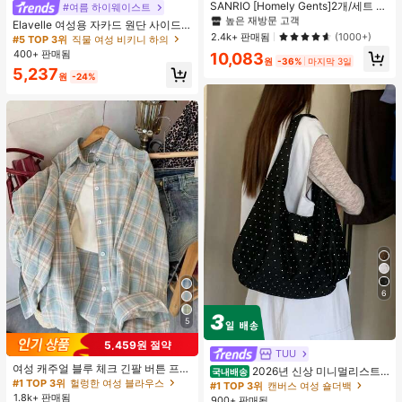
#1 TOP 3위
#1 TOP 3위
프라이드 월 여성 파자마 세트
프라이드 월 여성 파자마 세트
SANRIO [Homely Gents]2개/세트 여
#여름 하이웨이스트
성 프린트 라펠 반팔 버튼 포켓 상의
높은 재방문 고객
높은 재방문 고객
Elavelle 여성용 자카드 원단 사이드
및 보우 반바지 잠옷 세트, 캐주얼 홈
#1 TOP 3위
프라이드 월 여성 파자마 세트
2.4k+ 판매됨
타이 비키니 하의, 봄/여름
(1000+)
#5 TOP 3위
직물 여성 비키니 하의
웨어, 봄/여름에 적합
높은 재방문 고객
400+ 판매됨
10,083
원
-36%
마지막 3일
5,237
원
-24%
6
5
5,459원 절약
TUU
여성 캐주얼 블루 체크 긴팔 버튼 프론
2026년 신상 미니멀리스트
국내배송
트 폴리에스터 셔츠, 레귤러 핏, 봄 의
#1 TOP 3위
헐렁한 여성 블라우스
도트 캔버스 토트백, 대용량 캐주얼 다
#1 TOP 3위
캔버스 여성 숄더백
류, 편안한 스타일
용도 통근 숄더 핸드백
1.8k+ 판매됨
900+ 판매됨