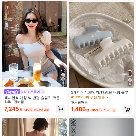
트 잠옷 세트 잠옷 반바지 세트 투피스
잠옷 세트 여성용 여름 세트 도트 반바
지 세트 여성용 잠옷 세트 반바지 잠옷
세트 여성용 투피스 여름 라운지 세트
9
6
#리조트웨어
2개/1개 4.69인치/11.9cm 대형 블루
& 화이트 1피스 플라스틱 헤어 클로
#1 TOP 3위
평원 발톱
섹시한 비대칭 넥 반팔 슬림핏 크롭 탑
클립, 데일리 웨어, 캐주얼, 파티, 출퇴
화이트 여름
1.4k+ 판매됨
1k+ 판매됨
근, 휴가, 헤어스타일링, 메이크업, 의
7,245
1,486
상 매칭 비치 헤어 클립 바캉스 헤어
원
-30%
마지막 3일
원
-35%
마지막 3일
클러치에 적합한 세련되고 다재다능
하며 우아하고 미니멀한 단색 헤어 액
세서리