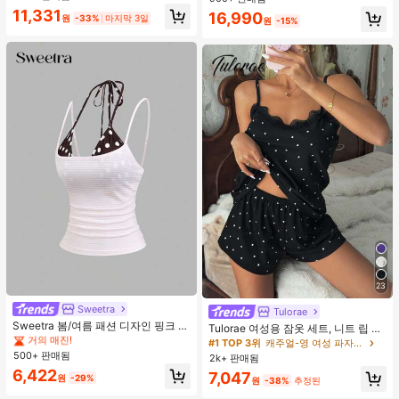
11,331
16,990
원
-33%
마지막 3일
원
-15%
23
#4 TOP 3위
에서 쁘띠 스타일 여성 상의, 블라우스 & 티
거의 매진!
Sweetra
Tulorae
#4 TOP 3위
#4 TOP 3위
에서 쁘띠 스타일 여성 상의, 블라우스 & 티
에서 쁘띠 스타일 여성 상의, 블라우스 & 티
Sweetra 봄/여름 패션 디자인 핑크 스
Tulorae 여성용 잠옷 세트, 니트 립 원
트라이프 브라운 폴카 도트 스파게티
거의 매진!
거의 매진!
단, 하트 프린트 대비 레이스 트림, 로
#1 TOP 3위
캐주얼-영 여성 파자마 세트
스트랩 2 In 1 스위트 걸리시 비치 로
맨틱 달콤 귀여운 섹시 캐미솔 & 반바
500+ 판매됨
#4 TOP 3위
에서 쁘띠 스타일 여성 상의, 블라우스 & 티
2k+ 판매됨
맨틱 휴가 스타일 여성용 캐미 탱크 탑
지 베이비돌 잠옷 세트 투피스 나이트
거의 매진!
6,422
7,047
세트 섹시 잠옷 세트 여성용 잠옷 롬퍼
원
-29%
원
-38%
추정된
투피스 잠옷 세트 여성용 잠옷 세트 도