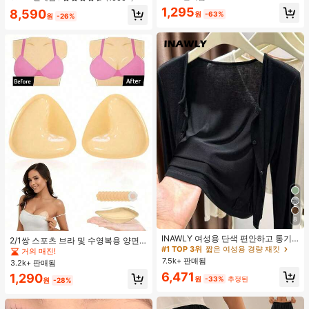
1,295
8,590
원
-63%
원
-26%
8
#1 TOP 3위
짧은 여성용 경량 재킷
거의 매진!
INAWLY 여성용 단색 편안하고 통기
2/1쌍 스포츠 브라 및 수영복용 양면
성 좋은 긴 소매 앞면 버튼 캐주얼 다
#1 TOP 3위
#1 TOP 3위
짧은 여성용 경량 재킷
짧은 여성용 경량 재킷
접착 브라 패드
거의 매진!
용도 얇은 가디건
7.5k+ 판매됨
거의 매진!
거의 매진!
3.2k+ 판매됨
#1 TOP 3위
짧은 여성용 경량 재킷
6,471
1,290
원
-33%
추정된
원
-28%
거의 매진!