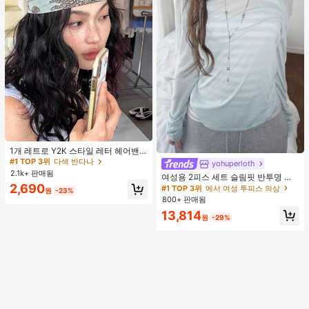
#1 TOP 3위
다색 반다나
거의 매진!
1개 레트로 Y2K 스타일 레터 헤어밴
드, 스트리트 패션 다용도 헤어 스카프
#1 TOP 3위
#1 TOP 3위
다색 반다나
다색 반다나
yohuperloth
#1 TOP 3위
에서 여성 투피스 의상
여성용 여름 헤어 액세서리 여성 반다
2.1k+ 판매됨
거의 매진!
거의 매진!
거의 매진!
여성용 2피스 세트 슬림핏 반투명 스
나
#1 TOP 3위
다색 반다나
파게티 스트랩 스트라이프 캐미솔 탑
2,690
#1 TOP 3위
#1 TOP 3위
에서 여성 투피스 의상
에서 여성 투피스 의상
원
-23%
우아한
거의 매진!
800+ 판매됨
거의 매진!
거의 매진!
#1 TOP 3위
에서 여성 투피스 의상
13,814
원
-29%
거의 매진!