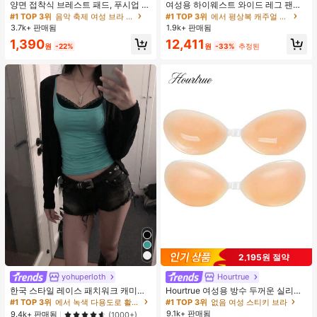
거의 매진!
거의 매진!
양면 접착식 브레스트 패드, 푸시업 및
여성용 하이웨스트 와이드 레그 팬츠,
리프트업 디자인, 방수 접착 컵, 브라
봄 드로스트링 루즈 롱 팬츠, 레이지
#1 TOP 3위
#1 TOP 3위
음악 축제 여성 브라 액세서리
음악 축제 여성 브라 액세서리
#1 TOP 3위
#1 TOP 3위
에서 평상복 캐주얼 바지
에서 평상복 캐주얼 바지
패딩 및 가슴 보정 제품에 적합
릴랙스드 스타일 그레이
3.7k+ 판매됨
1.9k+ 판매됨
거의 매진!
거의 매진!
거의 매진!
거의 매진!
#1 TOP 3위
음악 축제 여성 브라 액세서리
#1 TOP 3위
에서 평상복 캐주얼 바지
1,390
12,411
원
-22%
원
-33%
추정된
거의 매진!
거의 매진!
2,195원 절약
yohuperloth
Hourtrue
한국 스타일 레이스 패치워크 캐미솔
Hourtrue 여성용 방수 두꺼운 실리콘
탱크 탑, Y2K 에스테틱, 스트리트웨어
가슴 페탈, 작은 가슴 리프트업 & 푸시
#1 TOP 3위
에서 녹색 다용도로 활용 가능한 데일리 탑
#1 TOP 3위
없음 여성 스티키 브라
캐주얼 여름
인용, 웨딩 촬영 및 들러리용
9.1k+ 판매됨
9.4k+ 판매됨
(1000+)