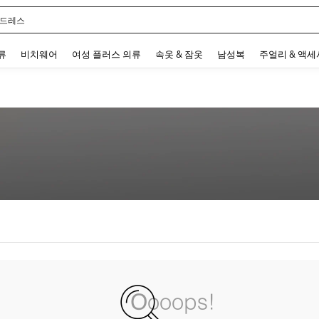
 드레스
 and down arrow keys to navigate search 최근 검색어 and 검색 후 발견. Press Enter 
류
비치웨어
여성 플러스 의류
속옷 & 잠옷
남성복
주얼리 & 액