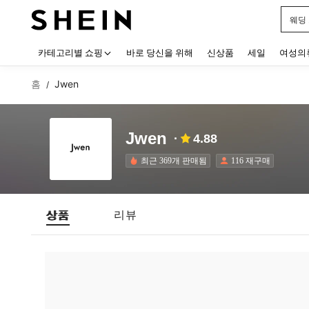
웨딩
Use up
카테고리별 쇼핑
바로 당신을 위해
신상품
세일
여성의
홈
Jwen
/
Jwen
4.88
최근 369개 판매됨
116 재구매
상품
리뷰