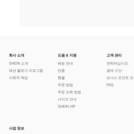
회사 소개
도움 & 지원
고객 관리
SHEIN 소개
배송 안내
연락하십시오.
패션 블로거 프로그램
반품
결제 수단 :
사회적 책임
환불
보너스 포인트 
주문 방법
FAQ
주문 조회 방법
사이즈 안내
SHEIN VIP
사업 정보