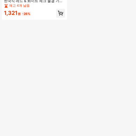
한국식 레드 & 화이트 체크 물결 가장
자리 헤어 스크런치, 소녀스러운 학교
재고 4개 남음
스타일 헤어 타이, 다용도 번 홀더 포
1,321
니테일 탄성 헤어 타이
원
-26%