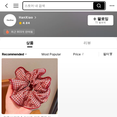
스토어 내 검색
HanXiao
팔로잉
72 팔로워
4.84
최근 803개 판매됨
상품
리뷰
필터
Recommended
Most Popular
Price