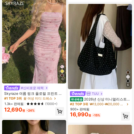
15
6
#신비로운 매력
Skyraze 여름 핑크 플로럴 프린트 주
TUU
름 메쉬 캐미 롱 드레스, 여름 드레스,
#1 TOP 3위
꽃 여성 미디 드레스
2026년 신상 미니멀리스트
국내배송
봄 옷
도트 캔버스 토트백, 대용량 캐주얼 다
1.3k+ 판매됨
(1000+)
#2 TOP 3위
₩13,000-₩20,000 여성 숄더백
용도 통근 숄더 핸드백
12,690
900+ 판매됨
원
-24%
16,990
원
-15%