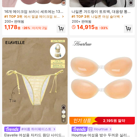
16개 메이크업 브러시 세트에는 13개
나일론 겨드랑이 토트백, 대용량 통근
메이크업 브러시, 1개 눈물 모양 메이
숄더백, 작은 메이크업 백 포함, 펜던
#1 TOP 3위
에서 얼굴 메이크업 브러시 세트
#1 TOP 3위
나일론 여성 숄더백
크업 스펀지, 1개 둥근 쿠션 파우더 브
트 미포함, 가벼운 일상 핸드백 (펜던
200+ 판매됨
200+ 판매됨
러시, 1개 삼각형 메이크업 스펀지가
트 미포함)
1,178
14,915
원
-26%
마지막 2일
원
-33%
포함되어 있습니다 - 클래식 세트. 부
드럽고 피부 친화적인 합성 모로 만들
어졌습니다. 여성과 소녀에게 완벽하
며, 가을과 겨울에 이상적입니다.
2,195원 절약
4
#여름 하이웨이스트
Hourtrue
Elavelle 여성용 자카드 원단 사이드
Hourtrue 여성용 방수 두꺼운 실리콘