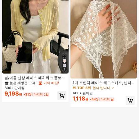
9
#1 TOP 3위
흰색 반다나
봄/여름 신상 레이스 패치워크 플로럴
트림 소프트 니트 가디건 경량 재킷 탑
거의 매진!
1개 프렌치 레이스 헤드스카프, 빈티
높은 재방문 고객
거의 매진!
여성용, 코티지코어 옐로우
지 전원풍 화이트 스위트 헤어 액세서
#1 TOP 3위
#1 TOP 3위
흰색 반다나
흰색 반다나
800+ 판매됨
리, 야외 장식에 적합한 빈티지 폴리에
9,198
600+ 판매됨
거의 매진!
거의 매진!
원
-31%
마지막 2일
스터 섬유 휴가 스카프 여름 헤어밴드
1,118
#1 TOP 3위
흰색 반다나
원
-44%
마지막 날
비치 스카프 바캉스 반다나, 미적
거의 매진!