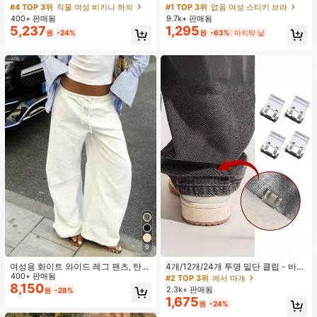
타이 비키니 하의, 봄/여름
가슴 페탈, 작은 가슴 리프트업 & 푸시
#4 TOP 3위
직물 여성 비키니 하의
#1 TOP 3위
없음 여성 스티키 브라
인용, 웨딩 촬영 및 들러리용
400+ 판매됨
9.7k+ 판매됨
5,237
1,295
원
-24%
원
-63%
마지막 날
9
여성용 화이트 와이드 레그 팬츠, 탄력
4개/12개/24개 투명 밑단 클립 - 바지
허리 끈, 루즈 릴랙스 핏, 가벼운 통기
400+ 판매됨
밑단 끌림 방지를 위한 심리스 무봉제
#2 TOP 3위
에서 마개
성 캐주얼 바지, 여름 봄, 해변
조절기, 의류 수선 및 깔끔한 바지 길
8,150
2.3k+ 판매됨
원
-28%
이 맞춤을 위한 숨겨진 밑단 조절 클립
1,675
원
-24%
(랜덤 색상)