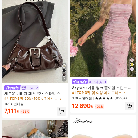
15
7
#고대 꽃
Skyraze 여름 핑크 플로럴 프린트 주
Taya
름 메쉬 캐미 롱 드레스, 여름 드레스,
#1 TOP 3위
꽃 여성 미디 드레스
새로운 빈티지 패션 Y2K 스타일 스퀘
봄 옷
어 백, 금속 벨트 버클, 지퍼 개폐, 경량
1.3k+ 판매됨
(1000+)
#4 TOP 3위
30%-40% off 여성 숄더백
미니멀리스트, 솔리드 컬러 플리츠 숄
100+ 판매됨
12,690
더 언더암 백. 여성의 일상, 캐주얼, 출
원
-24%
7,111
퇴근, 업무, 휴가 및 학생용으로 적합
원
-35%