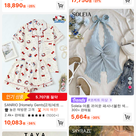
17,750
원
-27%
봄 화이트 가을
18,890
원
-25%
14
#1 TOP 3위
프라이드 월 여성 파자마 세트
5,707원 절약
높은 재방문 고객
거의 매진!
#코케트 의상
#1 TOP 3위
#1 TOP 3위
프라이드 월 여성 파자마 세트
프라이드 월 여성 파자마 세트
SANRIO [Homely Gents]2개/세트 여
Soleia 여름 귀여운 패셔너블한 섹시
성 프린트 라펠 반팔 버튼 포켓 상의
높은 재방문 고객
높은 재방문 고객
거의 매진!
거의 매진!
한 홀터 타이 트위스트 오픈 백 탑
300+ 판매됨
및 보우 반바지 잠옷 세트, 캐주얼 홈
#1 TOP 3위
프라이드 월 여성 파자마 세트
2.4k+ 판매됨
(1000+)
5,664
웨어, 봄/여름에 적합
원
-30%
높은 재방문 고객
거의 매진!
10,083
원
-36%