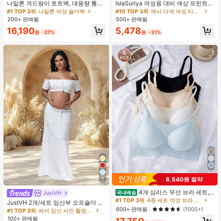
나일론 겨드랑이 토트백, 대용량 통근
IslaSuriya 여성용 대비 색상 프린트 V
숄더백, 작은 메이크업 백 포함, 펜던
넥 슬림핏 반팔 티셔츠
#1 TOP 3위
나일론 여성 숄더백
#10 TOP 3위
에서 다색 여성 티셔츠
트 미포함, 가벼운 일상 핸드백 (펜던
200+ 판매됨
500+ 판매됨
트 미포함)
16,190
5,478
원
-27%
원
-31%
6,540원 절약
7
4개 심리스 무선 브라 세트,
JustVH
국내배송
작은 가슴 보정, 초박형 통기성 아이스
#1 TOP 3위
4종 세트 여성 브라 & 브랄렛
JustVH 2개/세트 임산부 오프숄더 러
실크 섹시 편안한 백리스 란제리 브라,
600+ 판매됨
플 헴 크롭 탑과 플로잉 맥시 스커트
(1000+)
#1 TOP 3위
에서 임신 사진 촬영용 의상
조절 가능
세트, 사진 촬영과 비치웨어에 적합한
100+ 판매됨