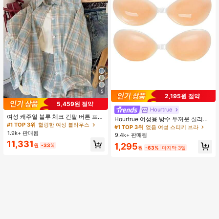
5
2,195원 절약
5,459원 절약
Hourtrue
여성 캐주얼 블루 체크 긴팔 버튼 프론
Hourtrue 여성용 방수 두꺼운 실리콘
트 폴리에스터 셔츠, 레귤러 핏, 봄 의
#1 TOP 3위
헐렁한 여성 블라우스
가슴 페탈, 작은 가슴 리프트업 & 푸시
#1 TOP 3위
없음 여성 스티키 브라
류, 편안한 스타일
인용, 웨딩 촬영 및 들러리용
1.9k+ 판매됨
9.4k+ 판매됨
11,331
1,295
원
-33%
원
-63%
마지막 3일