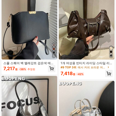
5
스몰 스퀘어 백 엘레강트 검은색 메탈
1개 여성용 빈티지 라이딩 스타일 리
장식 PU 가죽 데일리
벳 조절식 숄더 스트랩 크로스바디 백,
#9 TOP 3위
에서 커피 브라운 여성 숄더백
7,217
원
-38%
추정된
대용량 부드러운 그라데이션 컬러 숄
7,418
더/겨드랑이 백, 직장, 데이트, 파티, 쇼
원
-42%
핑, 지갑 수납에 적합, 젊은 여성, 대학
생, 신입 화이트칼라, 사무직원에게 적
합. 사무실, 캠퍼스, 직장, 비즈니스, 통
근, 야외 활동, 여행 및 외출에 완벽