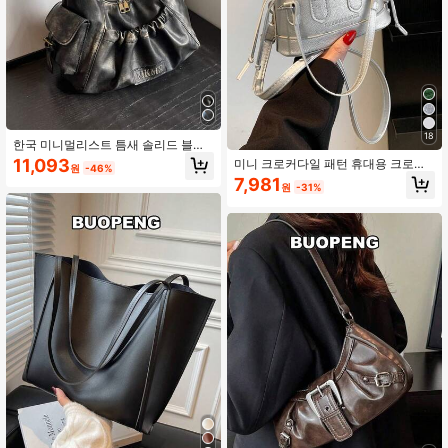
18
한국 미니멀리스트 틈새 솔리드 블랙
레트로 질감 여성 핸드백, 가을/겨울
11,093
미니 크로커다일 패턴 휴대용 크로스
원
-46%
신상 패션 토트백, 캐주얼 다용도 출퇴
바디 화장품 가방
7,981
근 여행 대용량 숄더백
원
-31%