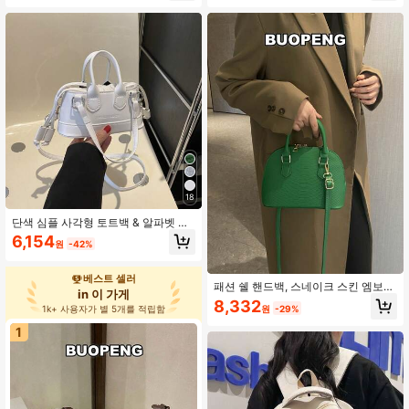
도 스타일리시 크로스바디 백, 쇼핑,
틱 가방, 귀여운 크로스바디 백
직장, 일상 매칭에 적합, 여성 일상 사
용에 좋음
18
단색 심플 사각형 토트백 & 알파벳 패
턴 & 스트링 디자인 여성용
6,154
원
-42%
베스트 셀러
패션 쉘 핸드백, 스네이크 스킨 엠보싱
in 이 가게
크로스바디 백, 여성용 지퍼 어라운드
8,332
원
-29%
1k+ 사용자가 별 5개를 적립함
핸드백
1