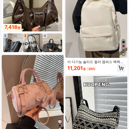
7,418
원
2
3
4
11
이 다기능 솔리드 컬러 캠퍼스 백팩은
여성을 위해 특별히 설계되었으며, 대
11,201
원
-30%
용량, 심플한 다중 수납 디자인으로 여
행, 비즈니스, 레저 및 노트북 사용에
적합합니다. 백팩, 학생 백팩, 신학기
필수품, 걸, 걸 및 학생에게 적합, 중/고
등학교 및 대학에 적합, 대학 스타일.