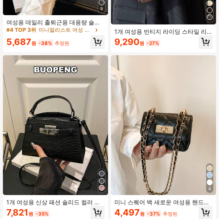
9
여성용 데일리 출퇴근용 대용량 숄더
토트백
#4 TOP 3위
미니멀리스트 여성 토트백
1개 여성용 빈티지 라이딩 스타일 리
벳 조절 가능한 숄더 스트랩 크로스바
9,290
5,687
원
-27%
원
-38%
추정된
디 백, 대용량 부드러운 그라데이션 컬
러 숄더/겨드랑이 백, 직장, 데이트, 파
티, 쇼핑, 지갑 수납에 적합, 젊은 여성,
대학생, 신입 화이트칼라, 사무직원에
게 적합. 사무실, 캠퍼스, 직장, 비즈니
스, 통근, 야외 활동, 여행 및 외출에 완
벽합니다
4
1개 여성용 신상 패션 솔리드 컬러 우
미니 스퀘어 백 새로운 여성용 핸드백,
아한 악어 질감 숄더백, 스트랩 및 금
퀼팅 다이아몬드 패턴 고품질 숄더백,
7,821
4,497
원
-35%
원
-37%
추정된
속 버클 장식, 캐주얼 스퀘어 백, 다용
우븐 체인 플랩 커버 작은 가방, 립스