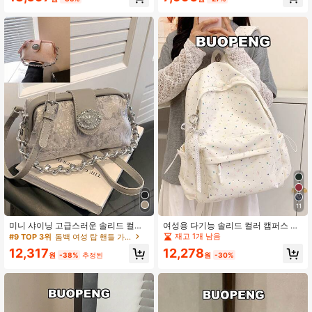
- 업그레이드된 기능이 있는 오리지널
일, 대학 스타일, 통근 및 기타 경우에
헤비급 캔버스 숄더백, 선생님, 여성,
적합, 책가방, 대학 백팩, 신학기 용품
여자친구, 가족을 위한 최고의 선물용
가방, 대용량 디자인으로 사용 가능.
가방
11
미니 샤이닝 고급스러운 솔리드 컬러
여성용 다기능 솔리드 컬러 캠퍼스 백
지퍼 & 메탈 체인 핸드백, 캐주얼 미니
팩, 대용량 미니멀리스트 다중 칸막이
재고 1개 남음
#9 TOP 3위
돔백 여성 탑 핸들 가방
멀리스트 여성 숄더 토트백, 쇼핑, 지
여행 백팩, 기능적인 학생 학교 가방,
12,278
12,317
갑, 쇼핑, 젊은 여성, 대학생, 신입생 및
방수 패션 비즈니스 캐주얼 노트북 가
원
-30%
원
-38%
추정된
직장 여성에 적합. 사무실, 대학교, 직
방, 패션 백팩, 학교 가방
장, 비즈니스, 통근, 야외, 여행 및 외출
에 이상적