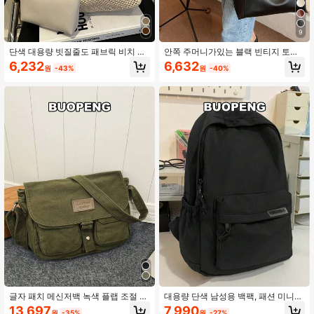
9
단색 대용량 빗질줄도 패브릭 비치 토
안쪽 주머니가있는 블랙 빈티지 토트
트백
백, 대용량 단색 숄더백과 삽입 주머
6,232
6,632
원
-43%
원
-40%
니, 학교 가방, 대용량, 휴대용, 클래식
캐주얼, 비즈니스 캐주얼, 청소년 걸
대학생, 화이트 칼라 직장인, 근무, 학
교 복귀, 중등학교, 고등학교, 대학, 휴
가에 완벽한 제품
글자 패치 메신저백 녹색 플랩 조절 가
대용량 단색 남성용 백팩, 패션 미니멀
능한 스트랩 클래식 빈티지 메신저백
리스트 여행 가방, 캐주얼, 일본 스타
13,697
7,990
원
-35%
원
-27%