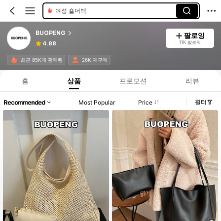
여성 숄더백
BUOPENG
팔로잉
11K 팔로워
4.88
최근 85K개 판매됨
26K 재구매
홈
상품
프로모션
리뷰
필터
Recommended
Most Popular
Price