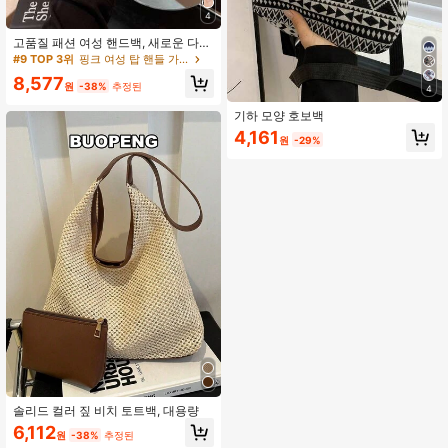
4
고품질 패션 여성 핸드백, 새로운 다기
능 라운드 지퍼 숄더 크로스바디 백,
#9 TOP 3위
핑크 여성 탑 핸들 가방
스웨이드 PU 가죽 보스턴 백, 여성 가
8,577
을 의상에 완벽한 매치
원
-38%
추정된
4
기하 모양 호보백
4,161
원
-29%
솔리드 컬러 짚 비치 토트백, 대용량
6,112
원
-38%
추정된