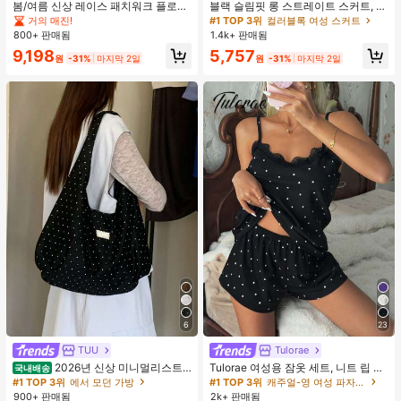
봄/여름 신상 레이스 패치워크 플로럴
블랙 슬림핏 롱 스트레이트 스커트, 여
트림 소프트 니트 가디건 경량 재킷 탑
성 패션 폴리에스터 캐주얼 파티 스커
거의 매진!
#1 TOP 3위
컬러블록 여성 스커트
여성용, 코티지코어 옐로우
트, 다용도 및 귀여운, 일상 착용에 적
800+ 판매됨
1.4k+ 판매됨
합, 여름 휴가. 해변, 음악 축제 및 여름
9,198
5,757
휴가에 완벽, 90년대
원
-31%
마지막 2일
원
-31%
마지막 2일
6
23
TUU
Tulorae
2026년 신상 미니멀리스트
Tulorae 여성용 잠옷 세트, 니트 립 원
국내배송
도트 캔버스 토트백, 대용량 캐주얼 다
단, 하트 프린트 대비 레이스 트림, 로
#1 TOP 3위
에서 모던 가방
#1 TOP 3위
캐주얼-영 여성 파자마 세트
용도 통근 숄더 핸드백
맨틱 달콤 귀여운 섹시 캐미솔 & 반바
900+ 판매됨
2k+ 판매됨