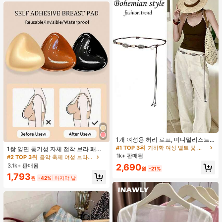
#1 TOP 3위
기하학 여성 벨트 및 벨트 액세서리
거의 매진!
1개 여성용 허리 로프, 미니멀리스트
#2 TOP 3위
음악 축제 여성 브라 액세서리
보헤미안 패션 매듭 허리 벨트, 드레
#1 TOP 3위
#1 TOP 3위
기하학 여성 벨트 및 벨트 액세서리
기하학 여성 벨트 및 벨트 액세서리
거의 매진!
1쌍 양면 통기성 자체 접착 브라 패드,
스, 캐주얼 팬츠와 함께 일상 착용에
두꺼워진 삼각형 푸쉬업 디자인, 재사
1k+ 판매됨
거의 매진!
거의 매진!
#2 TOP 3위
#2 TOP 3위
음악 축제 여성 브라 액세서리
음악 축제 여성 브라 액세서리
적합한 장식용 허리 액세서리
용 가능, 보이지 않는 비키니 브라 삽
3.1k+ 판매됨
#1 TOP 3위
기하학 여성 벨트 및 벨트 액세서리
2,690
거의 매진!
거의 매진!
원
-21%
입물, 수영에 적합
거의 매진!
#2 TOP 3위
음악 축제 여성 브라 액세서리
1,793
원
-42%
마지막 날
거의 매진!