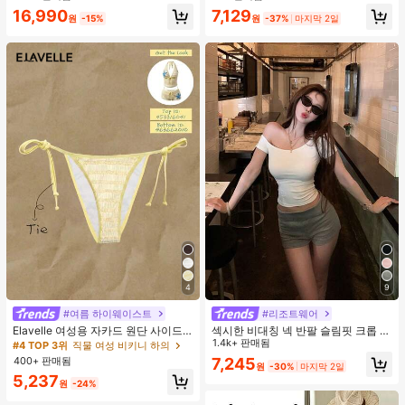
지 베이비돌 잠옷 세트 투피스 나이트
16,990
7,129
세트 섹시 잠옷 세트 여성용 잠옷 롬퍼
원
-15%
원
-37%
마지막 2일
투피스 잠옷 세트 여성용 잠옷 세트 도
트 잠옷 세트 잠옷 반바지 세트 투피스
잠옷 세트 여성용 여름 세트 도트 반바
지 세트 여성용 잠옷 세트 반바지 잠옷
세트 여성용 투피스 여름 라운지 세트
4
9
#여름 하이웨이스트
#리조트웨어
Elavelle 여성용 자카드 원단 사이드
섹시한 비대칭 넥 반팔 슬림핏 크롭 탑
타이 비키니 하의, 봄/여름
화이트 여름
1.4k+ 판매됨
#4 TOP 3위
직물 여성 비키니 하의
400+ 판매됨
7,245
원
-30%
마지막 2일
5,237
원
-24%