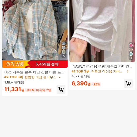
5
14
5,459원 절약
INAWLY 여성용 경량 캐주얼 가디건,
여름
#1 TOP 3위
수확고 여성용 가벼운 카디건
여성 캐주얼 블루 체크 긴팔 버튼 프론
트 폴리에스터 셔츠, 레귤러 핏, 봄 의
10k+ 판매됨
#2 TOP 3위
헐렁한 여성 블라우스
류, 편안한 스타일
1.8k+ 판매됨
6,390
원
-25%
11,331
원
-33%
마지막 2일