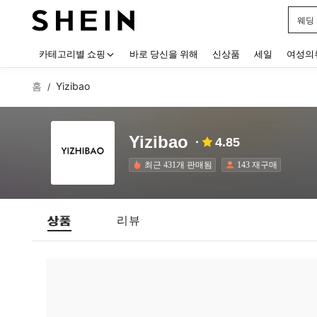
웨딩
Use up
카테고리별 쇼핑
바로 당신을 위해
신상품
세일
여성의
홈
Yizibao
/
Yizibao
4.85
최근 431개 판매됨
143 재구매
상품
리뷰