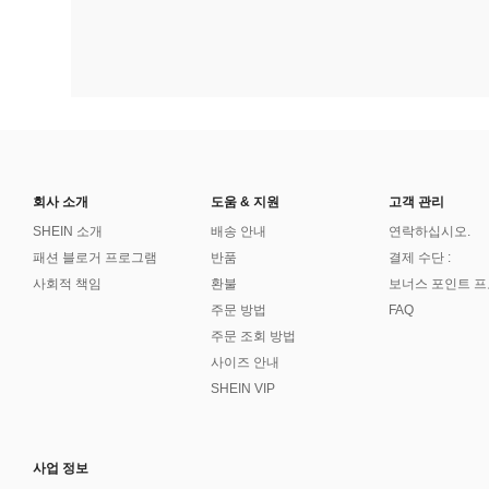
회사 소개
도움 & 지원
고객 관리
SHEIN 소개
배송 안내
연락하십시오.
패션 블로거 프로그램
반품
결제 수단 :
사회적 책임
환불
보너스 포인트 
주문 방법
FAQ
주문 조회 방법
사이즈 안내
SHEIN VIP
사업 정보