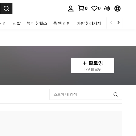
0
0
to select.
세서리
신발
뷰티 & 헬스
홈 앤 리빙
가방 & 러기지
스포츠 & 아웃
팔로잉
179 팔로워