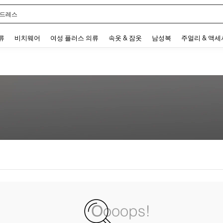
 드레스
 and down arrow keys to navigate search 최근 검색어 and 검색 후 발견. Press Enter 
류
비치웨어
여성 플러스 의류
속옷 & 잠옷
남성복
주얼리 & 액