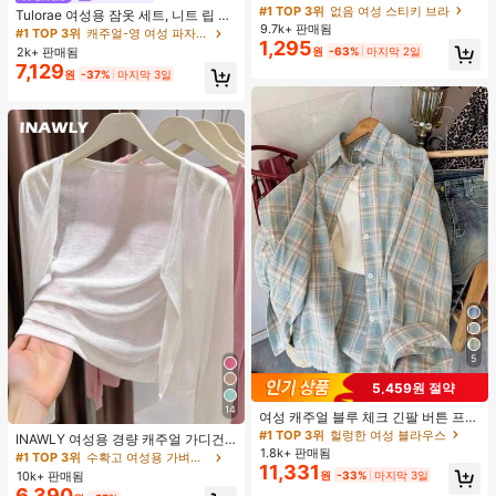
가슴 페탈, 작은 가슴 리프트업 & 푸시
#1 TOP 3위
없음 여성 스티키 브라
Tulorae 여성용 잠옷 세트, 니트 립 원
인용, 웨딩 촬영 및 들러리용
9.7k+ 판매됨
단, 하트 프린트 대비 레이스 트림, 로
#1 TOP 3위
캐주얼-영 여성 파자마 세트
1,295
맨틱 달콤 귀여운 섹시 캐미솔 & 반바
2k+ 판매됨
원
-63%
마지막 2일
지 베이비돌 잠옷 세트 투피스 나이트
7,129
원
-37%
마지막 3일
세트 섹시 잠옷 세트 여성용 잠옷 롬퍼
투피스 잠옷 세트 여성용 잠옷 세트 도
트 잠옷 세트 잠옷 반바지 세트 투피스
잠옷 세트 여성용 여름 세트 도트 반바
지 세트 여성용 잠옷 세트 반바지 잠옷
세트 여성용 투피스 여름 라운지 세트
5
5,459원 절약
14
여성 캐주얼 블루 체크 긴팔 버튼 프론
트 폴리에스터 셔츠, 레귤러 핏, 봄 의
#1 TOP 3위
헐렁한 여성 블라우스
INAWLY 여성용 경량 캐주얼 가디건,
류, 편안한 스타일
1.8k+ 판매됨
여름
#1 TOP 3위
수확고 여성용 가벼운 카디건
11,331
10k+ 판매됨
원
-33%
마지막 3일
6,390