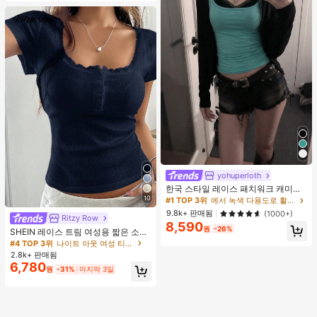
yohuperloth
한국 스타일 레이스 패치워크 캐미솔
탱크 탑, Y2K 에스테틱, 스트리트웨어
10
#1 TOP 3위
에서 녹색 다용도로 활용 가능한 데일리 탑
캐주얼 여름
9.8k+ 판매됨
(1000+)
Ritzy Row
8,590
원
-26%
SHEIN 레이스 트림 여성용 짧은 소매
티셔츠, 슬림핏 여름 새 3버튼 전면 반
#4 TOP 3위
나이트 아웃 여성 티셔츠
소매 탑
2.8k+ 판매됨
6,780
원
-31%
마지막 3일