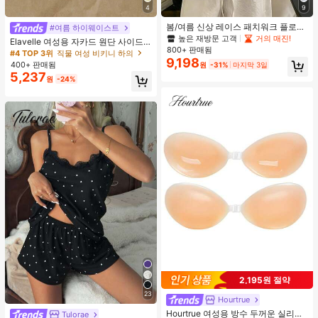
4
9
봄/여름 신상 레이스 패치워크 플로럴
#여름 하이웨이스트
트림 소프트 니트 가디건 경량 재킷 탑
높은 재방문 고객
거의 매진!
Elavelle 여성용 자카드 원단 사이드
여성용, 코티지코어 옐로우
800+ 판매됨
타이 비키니 하의, 봄/여름
#4 TOP 3위
직물 여성 비키니 하의
9,198
400+ 판매됨
원
-31%
마지막 3일
5,237
원
-24%
2,195원 절약
23
Hourtrue
Hourtrue 여성용 방수 두꺼운 실리콘
Tulorae