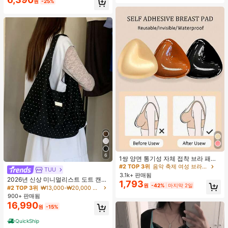
원
-25%
#2 TOP 3위
음악 축제 여성 브라 액세서리
6
거의 매진!
1쌍 양면 통기성 자체 접착 브라 패드,
두꺼워진 삼각형 푸쉬업 디자인, 재사
#2 TOP 3위
#2 TOP 3위
음악 축제 여성 브라 액세서리
음악 축제 여성 브라 액세서리
TUU
용 가능, 보이지 않는 비키니 브라 삽
3.1k+ 판매됨
거의 매진!
거의 매진!
2026년 신상 미니멀리스트 도트 캔버
입물, 수영에 적합
1,793
#2 TOP 3위
음악 축제 여성 브라 액세서리
원
-42%
마지막 2일
스 토트백, 대용량 캐주얼 다용도 통근
#2 TOP 3위
₩13,000-₩20,000 여성 숄더백
숄더 핸드백
거의 매진!
900+ 판매됨
16,990
원
-15%
QuickShip