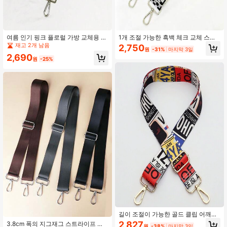
여름 인기 핑크 플로럴 가방 교체용 스
1개 조절 가능한 흑백 체크 교체 스트
트랩, 조절 가능한 길이 크로스바디 원
랩, 세련된 숄더/크로스바디 백 스트
재고 2개 남음
2,750
원
-31%
마지막 3일
숄더 스트랩, 물병 홀더 및 실버 버클
랩, 실버 버클 페스티벌 졸업 교사 감
2,690
포함
사 선물과 함께하는 물병/카메라 스트
원
-25%
랩 선물
길이 조절이 가능한 골드 클립 어깨끈
이 있는 패션 크로스바디 백 교체용 어
2,827
3.8cm 폭의 지그재그 스트라이프 숄
원
-38%
마지막 3일