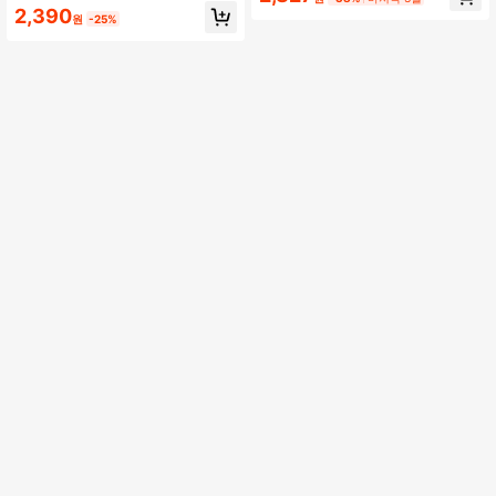
깨끈
더 스트랩 교체용 크로스바디 백 벨트
2,390
원
-25%
스트랩, 여성을 위한 겨울 선물