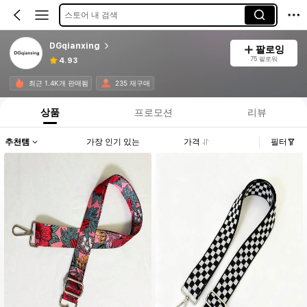
스토어 내 검색
DGqianxing
팔로잉
75 팔로워
4.93
최근 1.4K개 판매됨
235 재구매
상품
프로모션
리뷰
추천템
가장 인기 있는
가격
필터