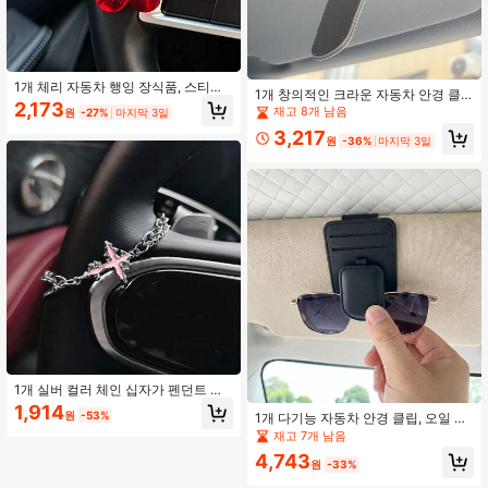
1개 체리 자동차 행잉 장식품, 스티어
1개 창의적인 크라운 자동차 안경 클
링 휠 장식 체인 크리스탈 펜던트, 고
2,173
립, 오일 카드 & 영수증 홀더, 패셔너블
재고 8개 남음
원
-27%
마지막 3일
급 자동차 내부 장식 액세서리
한 자동차 선바이저 클립, 여성용 자동
3,217
차 내부 액세서리
원
-36%
마지막 3일
1개 실버 컬러 체인 십자가 펜던트 자
동차 스티어링 휠 장식, 고딕 자동차
1,914
원
-53%
1개 다기능 자동차 안경 클립, 오일 카
장식, 그 또는 그녀를 위한 독특한 선
드 영수증 홀더, 패션 자동차 선바이저
물
재고 7개 남음
클립, 자동차 내부 액세서리
4,743
원
-33%