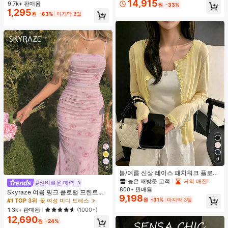
인용, 웨딩 촬영 및 들러리용
14,915
9.7k+ 판매됨
원
-33%
1,295
원
-63%
마지막 2일
9
15
봄/여름 신상 레이스 패치워크 플로럴
트림 소프트 니트 가디건 경량 재킷 탑
높은 재방문 고객
거의 매진!
#신비로운 매력
여성용, 코티지코어 옐로우
800+ 판매됨
Skyraze 여름 핑크 플로럴 프린트 주
9,198
름 메쉬 캐미 롱 드레스, 여름 드레스,
원
-31%
마지막 3일
#1 TOP 3위
꽃 여성 미디 드레스
봄 옷
1.3k+ 판매됨
(1000+)
12,690
원
-24%