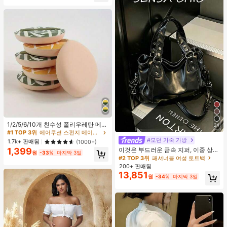
#1 TOP 3위
에어쿠션 스펀지 메이크업 퍼프 & 스폰지
높은 재방문 고객
1/2/5/6/10개 친수성 폴리우레탄 메이
24
크업 스펀지 세트, 부드러운 파우더 퍼
#1 TOP 3위
#1 TOP 3위
에어쿠션 스펀지 메이크업 퍼프 & 스폰지
에어쿠션 스펀지 메이크업 퍼프 & 스폰지
프, 얼굴, 파운데이션 및 컨실러 블렌
#모던 가죽 가방
높은 재방문 고객
높은 재방문 고객
1.7k+ 판매됨
(1000+)
딩 도구에 적합, 다기능 건식/습식 사
이것은 부드러운 금속 지퍼, 이중 상단
1,399
#1 TOP 3위
에어쿠션 스펀지 메이크업 퍼프 & 스폰지
용, 유니섹스, 메이크업, 저렴한, 방 장
원
-33%
마지막 3일
손잡이, 조절 가능한 긴 어깨 스트랩이
#2 TOP 3위
패셔너블 여성 토트백
높은 재방문 고객
식, 화장대, 여행, 침실, 메이크업 액세
특징인 세련되고 미니멀한 블랙 대용
200+ 판매됨
서리, 퍼프, 메이크업 블렌더, 파우더
량 여성용 핸드백입니다. 여성들은 어
13,851
퍼프, 메이크업 스펀지, 저렴한, 스타
원
-34%
마지막 3일
깨에 메거나, 크로스백으로 메거나, 손
킹 스터퍼, 메이크업, 메이크업 도구,
으로 들 수 있습니다. 이 가방은 꼼꼼
저렴한 물건, 선물, 여성용 선물, 크리
하게 바느질되어 출퇴근, 쇼핑, 출장,
스마스 선물, 경품, 여행, 저렴한 물건,
사무실 사용 및 일상적인 출퇴근에 적
여행 필수품
합합니다.