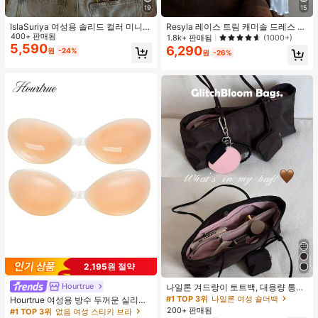
19
15
IslaSuriya 여성용 솔리드 컬러 미니멀
Resyla 레이스 트림 캐미솔 드레스 커
리스트 오프숄더 티셔츠, 캐주얼 일상
400+ 판매됨
버업, 긴팔 니트 숄 경량 여름 자외선
1.8k+ 판매됨
(1000+)
복
차단 여성용 상의
5,590
6,290
원
-24%
원
-26%
2,195원 절약
Hourtrue
나일론 겨드랑이 토트백, 대용량 통근
숄더백, 작은 메이크업 백 포함, 펜던
#1 TOP 3위
나일론 여성 숄더백
Hourtrue 여성용 방수 두꺼운 실리콘
트 미포함, 가벼운 일상 핸드백 (펜던
가슴 페탈, 작은 가슴 리프트업 & 푸시
200+ 판매됨
#1 TOP 3위
없음 여성 스티키 브라
트 미포함)