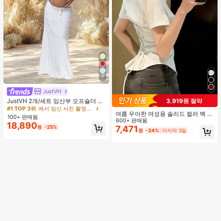
7
JustVH
JustVH 2개/세트 임산부 오프숄더 러
3,919원 절약
플 헴 크롭 탑과 플로잉 맥시 스커트
#1 TOP 3위
에서 임신 사진 촬영용 의상
여름 우아한 여성용 솔리드 컬러 백 타
세트, 사진 촬영과 비치웨어에 적합한
100+ 판매됨
이 셔츠 (참고: 가볍고 통기성 있는 얇
600+ 판매됨
봄 화이트 가을
18,890
은 스타일) 허리 드로스트링 디자인 화
원
-25%
7,471
원
-34%
마지막 3일
이트, 조용한 럭셔리