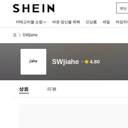
웨딩
Use up
카테고리별 쇼핑
바로 당신을 위해
신상품
세일
여성의
홈
SWjiahe
/
SWjiahe
4.80
상품
리뷰