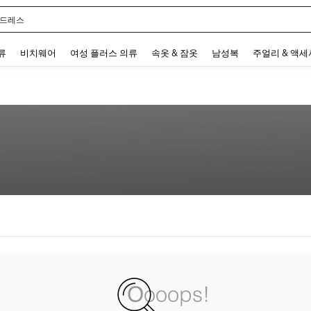
 드레스
 and down arrow keys to navigate search 최근 검색어 and 검색 후 발견. Press Enter 
류
비치웨어
여성 플러스 의류
속옷 & 잠옷
남성복
주얼리 & 액