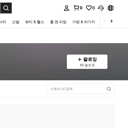
0
0
to select.
세서리
신발
뷰티 & 헬스
홈 앤 리빙
가방 & 러기지
스포츠 & 아웃
팔로잉
86 팔로워