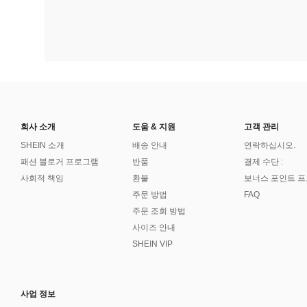
회사 소개
도움 & 지원
고객 관리
SHEIN 소개
배송 안내
연락하십시오.
패션 블로거 프로그램
반품
결제 수단 :
사회적 책임
환불
보너스 포인트 
주문 방법
FAQ
주문 조회 방법
사이즈 안내
SHEIN VIP
사업 정보