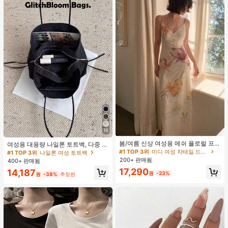
16
#1 TOP 3위
미디 여성 칵테일 드레스
재고 5개 남음
봄/여름 신상 여성용 메쉬 플로럴 프린
여성용 대용량 나일론 토트백, 다중 지
트 드레스, 브이넥, 휴가 스타일, 섹시
퍼 포켓, 방수 숄더 핸드백, 사무실 노
#1 TOP 3위
#1 TOP 3위
미디 여성 칵테일 드레스
미디 여성 칵테일 드레스
#1 TOP 3위
나일론 여성 토트백
한 비치 파티 댄스 드레스, 스파게티
트북, 일상 출퇴근, 쇼핑에 적합
200+ 판매됨
재고 5개 남음
재고 5개 남음
400+ 판매됨
스트랩 웨딩 가을
#1 TOP 3위
미디 여성 칵테일 드레스
17,290
14,187
원
-23%
원
-38%
추정된
재고 5개 남음