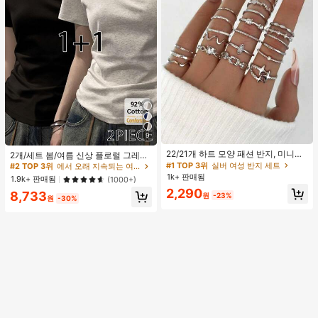
9
#1 TOP 3위
실버 여성 반지 세트
#2 TOP 3위
에서 오래 지속되는 여성 상의, 블라우스 & 티
거의 매진!
22/21개 하트 모양 패션 반지, 미니멀
높은 재방문 고객
2개/세트 봄/여름 신상 플로럴 그레이
리스트 크리스탈 임베디드 보헤미안
+ 블랙 반팔 티셔츠, 여성 슬림핏 솔리
#1 TOP 3위
#1 TOP 3위
실버 여성 반지 세트
실버 여성 반지 세트
#2 TOP 3위
#2 TOP 3위
에서 오래 지속되는 여성 상의, 블라우스 & 티
에서 오래 지속되는 여성 상의, 블라우스 & 티
기하학 반지 세트, 발렌타인데이, 어머
드 컬러 언더셔츠 캐주얼
1k+ 판매됨
거의 매진!
거의 매진!
높은 재방문 고객
높은 재방문 고객
1.9k+ 판매됨
(1000+)
니날 선물
#1 TOP 3위
실버 여성 반지 세트
2,290
#2 TOP 3위
에서 오래 지속되는 여성 상의, 블라우스 & 티
8,733
원
-23%
원
-30%
거의 매진!
높은 재방문 고객