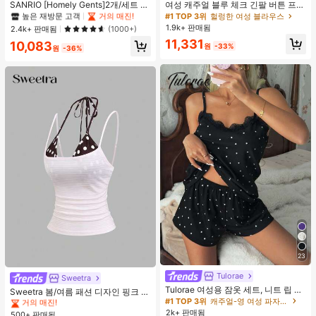
#1 TOP 3위
#1 TOP 3위
프라이드 월 여성 파자마 세트
프라이드 월 여성 파자마 세트
SANRIO [Homely Gents]2개/세트 여
여성 캐주얼 블루 체크 긴팔 버튼 프론
성 프린트 라펠 반팔 버튼 포켓 상의
트 폴리에스터 셔츠, 레귤러 핏, 봄 의
높은 재방문 고객
높은 재방문 고객
거의 매진!
거의 매진!
#1 TOP 3위
헐렁한 여성 블라우스
및 보우 반바지 잠옷 세트, 캐주얼 홈
류, 편안한 스타일
1.9k+ 판매됨
#1 TOP 3위
프라이드 월 여성 파자마 세트
2.4k+ 판매됨
(1000+)
웨어, 봄/여름에 적합
높은 재방문 고객
거의 매진!
11,331
10,083
원
-33%
원
-36%
23
#3 TOP 3위
에서 쁘띠 스타일 여성 상의, 블라우스 & 티
Tulorae
거의 매진!
Sweetra
Tulorae 여성용 잠옷 세트, 니트 립 원
#3 TOP 3위
#3 TOP 3위
에서 쁘띠 스타일 여성 상의, 블라우스 & 티
에서 쁘띠 스타일 여성 상의, 블라우스 & 티
Sweetra 봄/여름 패션 디자인 핑크 스
단, 하트 프린트 대비 레이스 트림, 로
#1 TOP 3위
캐주얼-영 여성 파자마 세트
트라이프 브라운 폴카 도트 스파게티
거의 매진!
거의 매진!
맨틱 달콤 귀여운 섹시 캐미솔 & 반바
스트랩 2 In 1 스위트 걸리시 비치 로
2k+ 판매됨
500+ 판매됨
#3 TOP 3위
에서 쁘띠 스타일 여성 상의, 블라우스 & 티