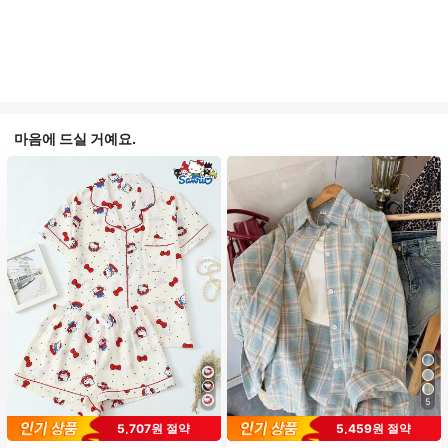
마음에 드실 거예요.
5
#1 TOP 3위
프라이드 월 여성 파자마 세트
5,707원 절약
5,459원 절약
높은 재방문 고객
거의 매진!