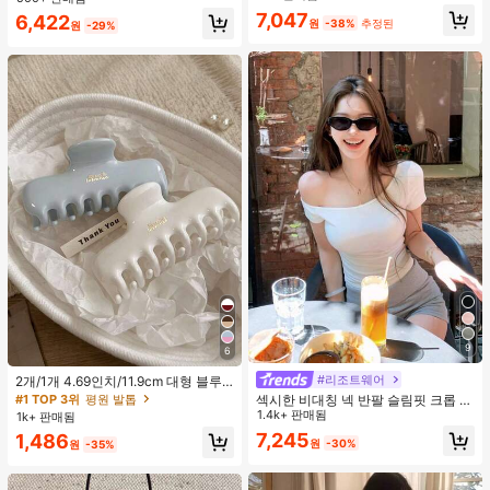
지 베이비돌 잠옷 세트 투피스 나이트
맨틱 휴가 스타일 여성용 캐미 탱크 탑
7,047
거의 매진!
6,422
세트 섹시 잠옷 세트 여성용 잠옷 롬퍼
원
-38%
추정된
원
-29%
투피스 잠옷 세트 여성용 잠옷 세트 도
트 잠옷 세트 잠옷 반바지 세트 투피스
잠옷 세트 여성용 여름 세트 도트 반바
지 세트 여성용 잠옷 세트 반바지 잠옷
세트 여성용 투피스 여름 라운지 세트
9
6
#리조트웨어
2개/1개 4.69인치/11.9cm 대형 블루
& 화이트 1피스 플라스틱 헤어 클로
#1 TOP 3위
평원 발톱
섹시한 비대칭 넥 반팔 슬림핏 크롭 탑
클립, 데일리 웨어, 캐주얼, 파티, 출퇴
화이트 여름
1.4k+ 판매됨
1k+ 판매됨
근, 휴가, 헤어스타일링, 메이크업, 의
7,245
1,486
상 매칭 비치 헤어 클립 바캉스 헤어
원
-30%
원
-35%
클러치에 적합한 세련되고 다재다능
하며 우아하고 미니멀한 단색 헤어 액
세서리