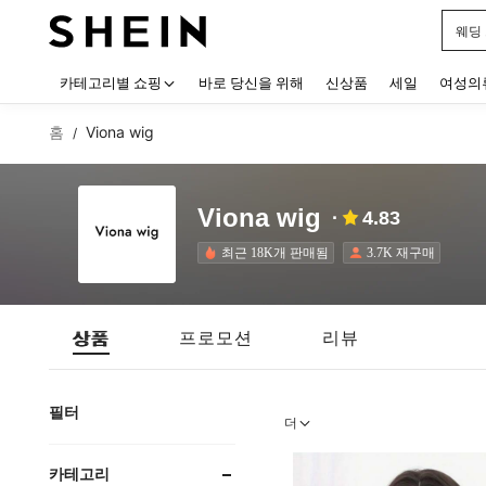
블랙
Use up
카테고리별 쇼핑
바로 당신을 위해
신상품
세일
여성의
홈
Viona wig
/
Viona wig
4.83
최근 18K개 판매됨
3.7K 재구매
상품
프로모션
리뷰
필터
더
카테고리