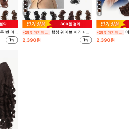
4
4
 절약
800원 절약
 익스텐션, 신축성있는 헤어 타이 포함
합성 웨이브 머리띠와 함께하는 혼란스러운 로프 포니테일 헤어 익스텐션, 여성용 신축성 있는 머리 묶기
여성용 
-25%
마지막 3일
-25%
마지막 3일
2,390원
2,390원