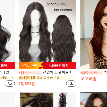
원 절약
4,869원 절약
인 착용에 적합한 우아한 가발, 블랙-브라운
24인치 긴 웨이브 13x4 레이스 프론트 가발, 검은색 갈색 합성 레이스 프론트 가발, 내열성 섬유 헤어 부드러운 스트레이트 가발, 여성 코스프레, 파티, 일상 헤어스타일에 적합
22인치 긴 스트레이트 레
-32%
마지막 3일
-29%
마지막 2일
짠 가발
물결 합성 짠 가발
#3 TOP 3위
10,716원
10,521원