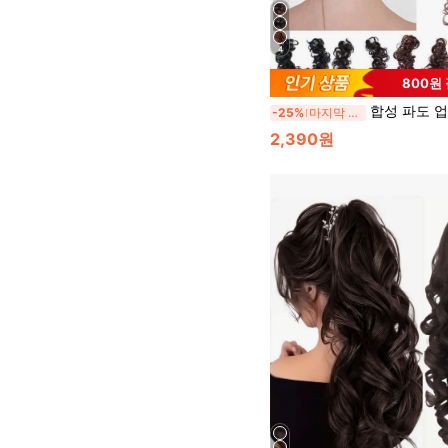
4
800원
합성 파도 업두 번 여성용 멀티 트위스트 포니테일 헤어
-25%
마지막 3일
2,390원