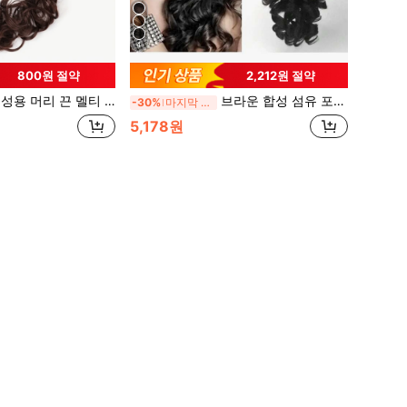
4
800원 절약
2,212원 절약
머리 끈 멜티 땋은 머리로 만든 신티틱 헤어 익스텐션과 헤어티.
브라운 합성 섬유 포니테일 헤어 익스텐션과 슈퍼 롱 웨이브 컬 클로 클립 헤어피스 여성용, 데일리 & 파티용
-30%
마지막 3일
5,178원