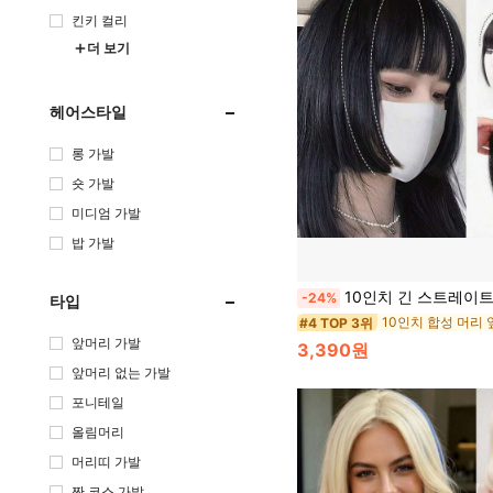
킨키 컬리
더 보기
헤어스타일
롱 가발
숏 가발
미디엄 가발
밥 가발
10인치 긴 스트레이트 블랙 클립형 앞머리, 촘촘한 넓은 앞머리, 여성의 일상 착용에 적합한 합성
-24%
타입
10인치 합성 머리
#4 TOP 3위
앞머리 가발
3,390원
앞머리 없는 가발
포니테일
올림머리
머리띠 가발
짠 코스 가발