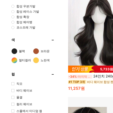
합성 우븐가발
합성 레이스 가발
합성 확장
합성 헤어뱅
코스프레 가발
색
블랙
브라운
멀티컬러
노란색
5,733
컬
24인치 240g 내열성 합성 가발, 뱅과 함께 중간 길이의 웨이브, 여성의 일상적
-34%
마지막 3일
바디 웨이브 합성 
#1 TOP 3위
직모
11,257원
바디 웨이브
물결
컬리 웨이브
스몰에서 미디엄 컬