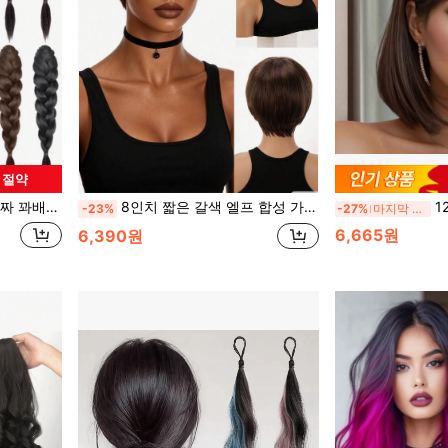
원 절약
티에 적합한 합성 헤어 확장 꽈배기 포니테일 클립
8인치 짧은 갈색 엘프 합성 가발, 앞머리 있는 여성용, 스트레이트 레이어드 데일리 웨어 & 파티 헤어스타일
12인치 
-23%
-27%
마지막 3일
6,665원
6,390원