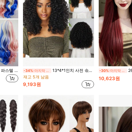
열 코스프레 가발, 할로윈 & 크리스마스 파티
13*4*1인치 사전 솎아낸 레이스 프런트 곱슬 가발, 16인치, 여성에 적합한 합성 섬유 모발, 내열성 및 부드러움
26인치 패션 롱 스트레이트 가
-34%
마지막 3일
-30%
마지막 2일
재고 5개 남음
10,623원
9,193원