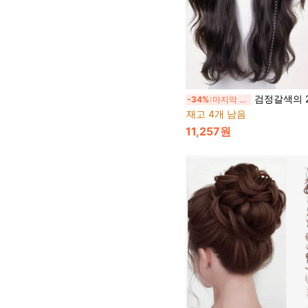
검정갈색의 28인치 긴 컬리 합성모 앞머리 가발, 일
-34%
마지막 3일
재고 4개 남음
11,257원