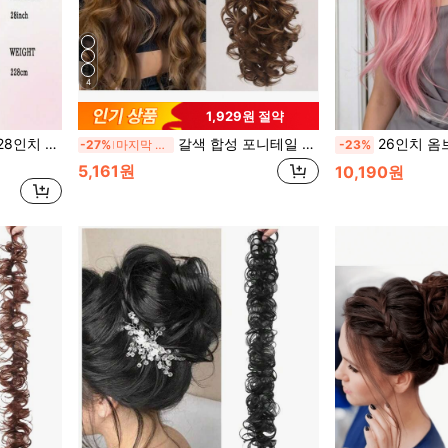
4
1,929원 절약
상 착용용 자연스러운 외모의 가발
갈색 합성 포니테일 익스텐션, 슈퍼 롱 웨이브 클로 클립 포니테일 및 브레이드 컬 헤어 클립, 일상 및 파티용, 여성용 헤어피스.
26인치 옴브레 다크 뿌리에서 핑크색 긴 웨이브 합
-27%
마지막 3일
-23%
5,161원
10,190원