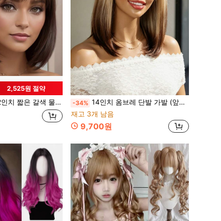
2,525원 절약
짧은 갈색 물결 모양 가발, 일상복 및 코스프레를 위한 자연스러운 합성 내열 조절 가능 가발
14인치 옴브레 단발 가발 (앞머리 포함), 합성 내열성 자연스러운 가발, 여성, 일상복, 파티, 코스프레에 적합
-34%
재고 3개 남음
9,700원