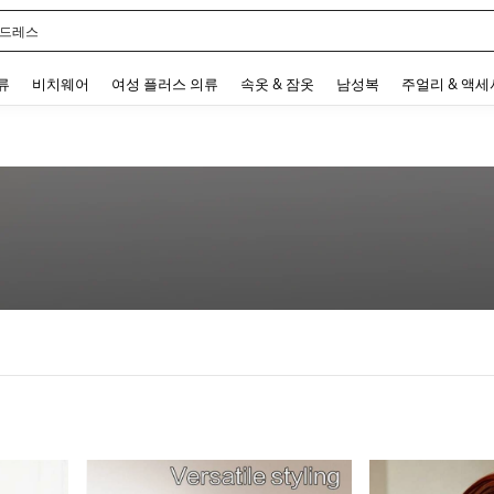
 드레스
 and down arrow keys to navigate search 최근 검색어 and 검색 후 발견. Press Enter 
류
비치웨어
여성 플러스 의류
속옷 & 잠옷
남성복
주얼리 & 액