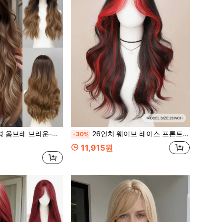
골든 곱슬 가발, 내열성 합성 파티/일상용 가발
26인치 웨이브 레이스 프론트 가발 여성용, 레드 하이라이트가 들어간 검정색, 중간 분할 뱅, 내열성 합성 컬리 가발, 일상, 파티, 크리스마스 코스프레에 적합
-30%
11,915원