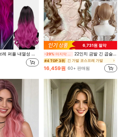
6,731원 절약
 의상, 할로윈, 여성을 위한 선물로 적합한 자연스러운 물결 모양의 긴 곱슬 가발
22인치 금발 긴 곱슬머리 가발, 이중 포니테일 인형 가발, 할로윈 코스프레 파티에 적합
-29%
마지막 3일
긴 가발 코스프레 가발
#4 TOP 3위
16,459원
60+ 판매됨