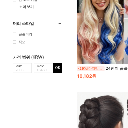
더 보기
머리 스타일
곱슬머리
직모
가격 범위 (KRW)
Min:
Max:
24인치 곱슬 파스텔 블루 합성 가발, 포니테일에 적합, 여성용 내
OK
-29%
마지막 2일
10,182원