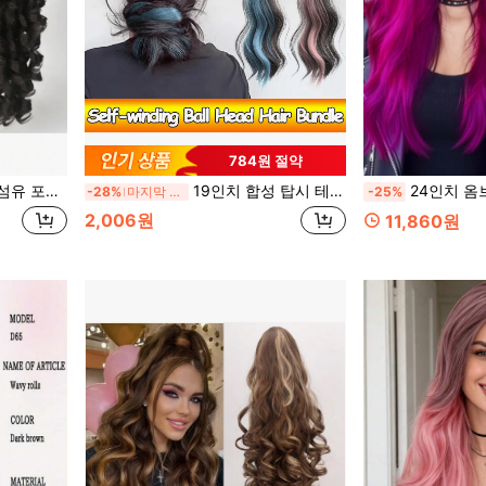
784원 절약
 컬리 헤어 익스텐션, 여성용 헤어피스 데일리 파티
19인치 합성 탑시 테일 헤어 번 메이커, 내열성 섬유 염색 포니테일, DIY 헤어 볼륨 도구
24인치 옴브레 퍼플 내열성 합성 가발, 데일리, 파티
-28%
마지막 3일
-25%
2,006원
11,860원