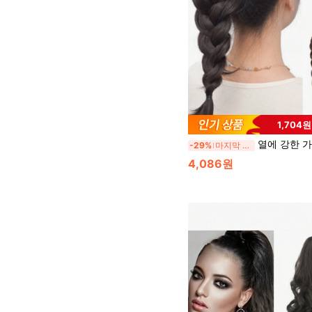
1,704
열에 강한 가짜 꽈배기 포니테일, 수제 엮은 헤어 액세서리로 여성의 일상과 파
-29%
마지막 3일
4,086원