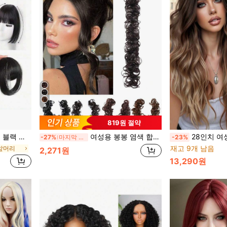
4
819원 절약
 에어 앞머리 헤어 액세서리
여성용 봉봉 염색 합성 고무 밴드 머리연장, 무진장 핀업 업두 헤어피스.
28인치 여성 옴브레 브라운-
-27%
마지막 3일
-23%
재고 9개 남음
 앞머리
2,271원
13,290원