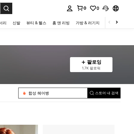
0
0
to select.
세서리
신발
뷰티 & 헬스
홈 앤 리빙
가방 & 러기지
스포츠 & 아웃
팔로잉
1.7K 팔로워
합성 우븐가발
합성 레이스 가발
코스프레 가발
합성 확장
합성 헤어뱅
스토어 내 검색