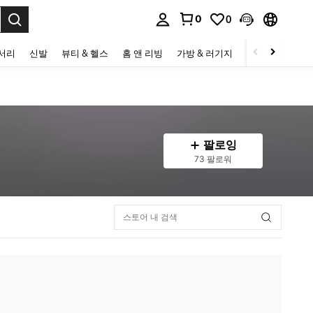
0
0
to select.
세서리
신발
뷰티 & 헬스
홈 앤 리빙
가방 & 러기지
스포츠 & 아웃
팔로잉
73 팔로워