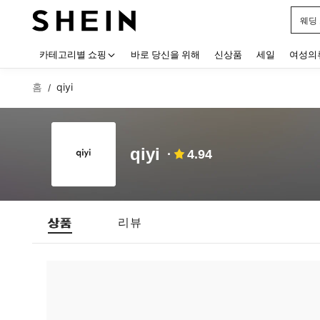
웨딩
Use up
카테고리별 쇼핑
바로 당신을 위해
신상품
세일
여성의
홈
qiyi
/
qiyi
4.94
상품
리뷰