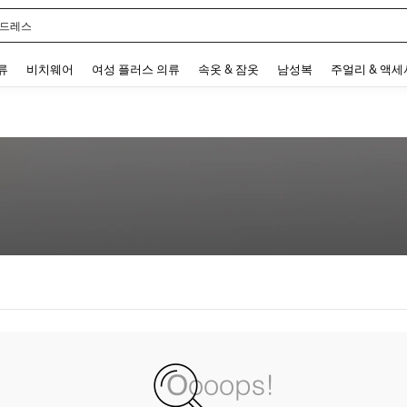
 드레스
 and down arrow keys to navigate search 최근 검색어 and 검색 후 발견. Press Enter 
류
비치웨어
여성 플러스 의류
속옷 & 잠옷
남성복
주얼리 & 액