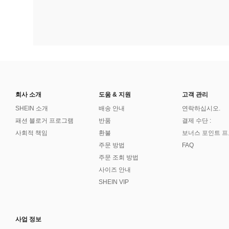
회사 소개
도움 & 지원
고객 관리
SHEIN 소개
배송 안내
연락하십시오.
패션 블로거 프로그램
반품
결제 수단 :
사회적 책임
환불
보너스 포인트 
주문 방법
FAQ
주문 조회 방법
사이즈 안내
SHEIN VIP
사업 정보