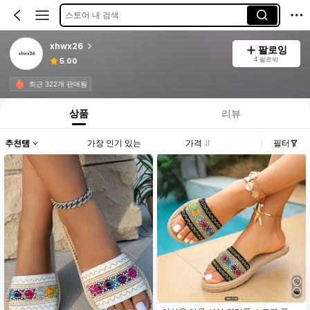
스토어 내 검색
xhwx26
팔로잉
4 팔로워
5.00
최근 322개 판매됨
상품
리뷰
추천템
가장 인기 있는
가격
필터