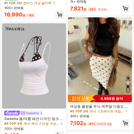
운동 반바지
1k+ 판매됨
#1 TOP 3위
여성 액티브 바텀
도트 캔버스 토트백, 대용량 캐주얼 다
#1 TOP 3위
캔버스 여성 숄더백
용도 통근 숄더 핸드백
높은 재방문 고객
7,821
900+ 판매됨
원
-33%
추정된
16,990
원
-15%
4
4,988원 절약
여성용 물방울 무늬 캐주얼 다용도 데
이트 & 외출 A라인 스커트 봄
#5 TOP 3위
에서 스트레이트 데일리 스커트
Sweetra
900+ 판매됨
Sweetra 봄/여름 패션 디자인 핑크 스
7,102
트라이프 브라운 폴카 도트 스파게티
#4 TOP 3위
에서 쁘띠 스타일 여성 상의, 블라우스 & 티
원
-41%
마지막 2일
스트랩 2 In 1 스위트 걸리시 비치 로
500+ 판매됨
맨틱 휴가 스타일 여성용 캐미 탱크 탑