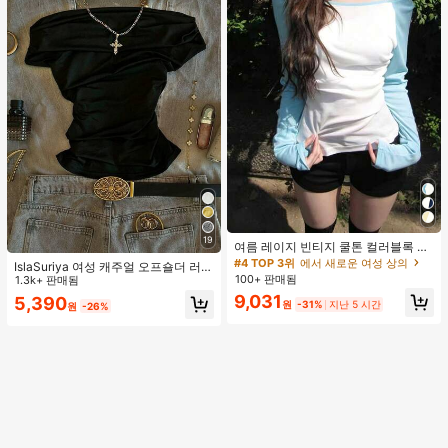
19
여름 레이지 빈티지 쿨톤 컬러블록 얇
은 시어 긴팔 슬림핏 플래터링 탑
#4 TOP 3위
에서 새로운 여성 상의
IslaSuriya 여성 캐주얼 오프숄더 러치
100+ 판매됨
핏 솔리드 블랙 티셔츠, 데일리 출퇴
1.3k+ 판매됨
근, 여름에 적합
9,031
5,390
원
-31%
지난 5 시간
원
-26%