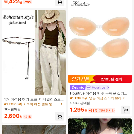
6,422
원
-29%
2,195원 절약
Hourtrue
Hourtrue 여성용 방수 두꺼운 실리콘
#1 TOP 3위
기하학 여성 벨트 및 벨트 액세서리
가슴 페탈, 작은 가슴 리프트업 & 푸시
#1 TOP 3위
없음 여성 스티키 브라
거의 매진!
1개 여성용 허리 로프, 미니멀리스트
인용, 웨딩 촬영 및 들러리용
9.9k+ 판매됨
보헤미안 패션 매듭 허리 벨트, 드레
#1 TOP 3위
#1 TOP 3위
기하학 여성 벨트 및 벨트 액세서리
기하학 여성 벨트 및 벨트 액세서리
스, 캐주얼 팬츠와 함께 일상 착용에
1,295
1k+ 판매됨
거의 매진!
거의 매진!
원
-63%
지난 5 시간
적합한 장식용 허리 액세서리
#1 TOP 3위
기하학 여성 벨트 및 벨트 액세서리
2,690
원
-21%
거의 매진!