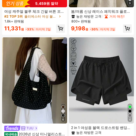
5,459원 절약
9
여성 캐주얼 블루 체크 긴팔 버튼 프론
봄/여름 신상 레이스 패치워크 플로럴
트 폴리에스터 셔츠, 레귤러 핏, 봄 의
트림 소프트 니트 가디건 경량 재킷 탑
높은 재방문 고객
거의 매진!
#2 TOP 3위
폴리에스터 여성 블라우스
류, 편안한 스타일
여성용, 코티지코어 옐로우
1.8k+ 판매됨
800+ 판매됨
11,331
9,198
원
-33%
마지막 2일
원
-30%
마지막 2일
#1 TOP 3위
여성 액티브 바텀
6
4
높은 재방문 고객
#1 TOP 3위
#1 TOP 3위
여성 액티브 바텀
여성 액티브 바텀
2 in 1 여성용 블랙 드로스트링 밴딩
TUU
허리 곡선 밑단 캐주얼 러닝 트레이닝
높은 재방문 고객
높은 재방문 고객
2026년 신상 미니멀리스트
국내배송