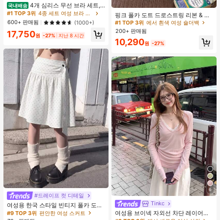
#1 TOP 3위
에서 흰색 여성 숄더백
28
4개 심리스 무선 브라 세트,
국내배송
거의 매진!
작은 가슴 보정, 초박형 통기성 아이스
#1 TOP 3위
4종 세트 여성 브라 & 브랄렛
핑크 폴카 도트 드로스트링 리본 & 러
실크 섹시 편안한 백리스 란제리 브라,
#1 TOP 3위
#1 TOP 3위
에서 흰색 여성 숄더백
에서 흰색 여성 숄더백
플 구름 장식 숄더백, 여성용 대용량
600+ 판매됨
(1000+)
조절 가능
거의 매진!
거의 매진!
크로스바디 백
200+ 판매됨
17,750
원
-27%
지난 8 시간
#1 TOP 3위
에서 흰색 여성 숄더백
10,290
원
-27%
거의 매진!
6
#9 TOP 3위
편안한 여성 스커트
#드레이프 컷 디테일
거의 매진!
#2 TOP 3위
에서 새로운 여성 상의
Tinkc
여성용 한국 스타일 빈티지 폴카 도트
높은 재방문 고객
거의 매진!
#9 TOP 3위
#9 TOP 3위
편안한 여성 스커트
편안한 여성 스커트
A라인 미니 스커트, 여름 디자인 감각
여성용 브이넥 자외선 차단 레이어링
거의 매진!
거의 매진!
#2 TOP 3위
#2 TOP 3위
에서 새로운 여성 상의
에서 새로운 여성 상의
- 영감받은 캐주얼 다용도 스커트 휴
다용도 긴팔 티셔츠 탑, 봄/여름 핑크