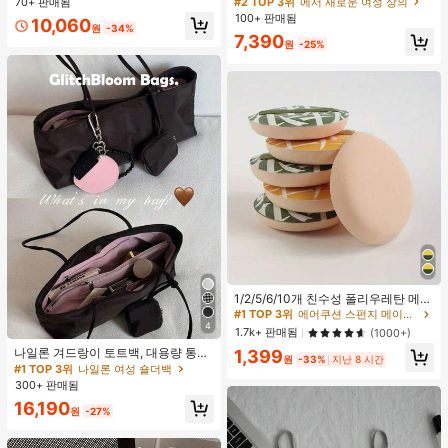
70+ 판매됨
가 화이트
높은 재방문 고객
높은 재방문 고객
거의 매진!
거의 매진!
#9 TOP 3위
편안한 여성 스커트
100+ 판매됨
10,060
원
-34%
거의 매진!
#2 TOP 3위
에서 새로운 여성 상의
7,390
원
-25%
높은 재방문 고객
거의 매진!
#1 TOP 3위
에어쿠션 스펀지 메이크업 퍼프 & 스폰지
높은 재방문 고객
1/2/5/6/10개 친수성 폴리우레탄 메이
크업 스펀지 세트, 부드러운 파우더 퍼
#1 TOP 3위
#1 TOP 3위
에어쿠션 스펀지 메이크업 퍼프 & 스폰지
에어쿠션 스펀지 메이크업 퍼프 & 스폰지
프, 얼굴, 파운데이션 및 컨실러 블렌
4
높은 재방문 고객
높은 재방문 고객
1.7k+ 판매됨
(1000+)
딩 도구에 적합, 다기능 건식/습식 사
#1 TOP 3위
에어쿠션 스펀지 메이크업 퍼프 & 스폰지
나일론 겨드랑이 토트백, 대용량 통근
1,399
용, 유니섹스, 메이크업, 저렴한, 방 장
원
-33%
지난 8 시간
숄더백, 작은 메이크업 백 포함, 펜던
높은 재방문 고객
식, 화장대, 여행, 침실, 메이크업 액세
#1 TOP 3위
나일론 여성 숄더백
트 미포함, 가벼운 일상 핸드백 (펜던
서리, 퍼프, 메이크업 블렌더, 파우더
300+ 판매됨
트 미포함)
퍼프, 메이크업 스펀지, 저렴한, 스타
16,190
킹 스터퍼, 메이크업, 메이크업 도구,
원
-27%
저렴한 물건, 선물, 여성용 선물, 크리
스마스 선물, 경품, 여행, 저렴한 물건,