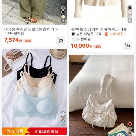
9
9
여성용 루즈핏 드로스트링 허리 와이
봄/여름 신상 레이스 패치워크 러플 소
드 레그 팬츠, 가벼운 통기성 캐주얼
500+ 판매됨
프트 니트 가디건 경량 자외선 차단 재
높은 재방문 고객
거의 매진!
바지, 밀리터리 그린, 여름 봄, 보헤미
킷 탑 여성용
300+ 판매됨
7,574
원
-28%
안 시크
10,090
원
-25%
6,540원 절약