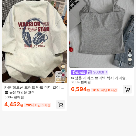
여행 필수품
4
SOSISI
여성용 레이스 브이넥 섹시 캐미솔,
7
봄/여름, 패딩, 할로우 아웃, 피티드, 슬
200+ 판매됨
림, 레이어링 탑 캐주얼
카툰 헤드폰 프린트 반팔 미디 길이 티
6,594
원
-31%
지난 8 시간
셔츠, 여성 여름 패션 캐주얼 상의
높은 재방문 고객
500+ 판매됨
4,452
원
-28%
지난 8 시간