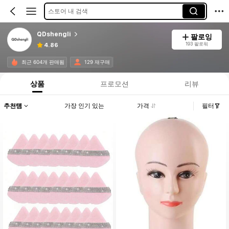
스토어 내 검색
QDshengli
팔로잉
193 팔로워
4.86
최근 604개 판매됨
129 재구매
상품
프로모션
리뷰
추천템
가장 인기 있는
가격
필터