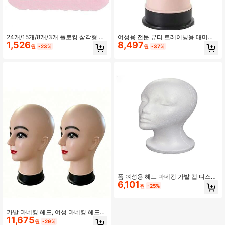
24개/15개/8개/3개 플로킹 삼각형 메
여성용 전문 뷰티 트레이닝용 대머리
1,526
8,497
이크업 스펀지, 부드럽고 폭신한 질감,
마네킹 헤드, 가발 제작 및 전시용 마
원
-23%
원
-37%
얼굴 및 바디 파우더 퍼프에 적합, 혼
네킹 헤드, 아프리카계 미국인 마네킹
합 세트 메이크업 뷰티 도구
헤드 (베이지)
폼 여성용 헤드 마네킹 가발 캡 디스플
6,101
레이 폼 모델 화이트
원
-25%
가발 마네킹 헤드, 여성 마네킹 헤드
11,675
디스플레이 소품, 유럽 및 미국 모델
원
-29%