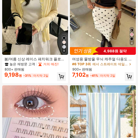
4
4,988원 절약
9
봄/여름 신상 레이스 패치워크 플로럴
여성용 물방울 무늬 캐주얼 다용도 데
트림 소프트 니트 가디건 경량 재킷 탑
이트 & 외출 A라인 스커트 봄
높은 재방문 고객
거의 매진!
#6 TOP 3위
에서 스트레이트 데일리 스커트
여성용, 코티지코어 옐로우
800+ 판매됨
900+ 판매됨
9,198
7,102
원
-31%
마지막 2일
원
-41%
마지막 2일