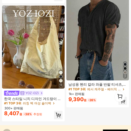
7
남성용 헨리 칼라 와플 반팔 티셔츠,
13
가볍고 통기성이 좋은 기본 티, 미국
#1 TOP 3위
에서 캐주얼 - 베이직 남성 상의
미니멀리스트 스타일, 모든 계절에 적
1
YOZ iOZi
#1 TOP 3위
러칭 백 여성 숄더백
1k+ 판매됨
합
1
거의 매진!
9,390
한국 스타일 니치 디자인 겨드랑이 숄
원
-26%
더백, 다용도 패션 부드러운 여름 숄더
#1 TOP 3위
#1 TOP 3위
러칭 백 여성 숄더백
러칭 백 여성 숄더백
토트백 여성용,
300+ 판매됨
거의 매진!
거의 매진!
8,407
#1 TOP 3위
러칭 백 여성 숄더백
원
-38%
추정된
거의 매진!