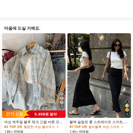
마음에 드실 거예요.
5
5,459원 절약
4
여성 캐주얼 블루 체크 긴팔 버튼 프론
블랙 슬림핏 롱 스트레이트 스커트, 여
트 폴리에스터 셔츠, 레귤러 핏, 봄 의
성 패션 폴리에스터 캐주얼 파티 스커
#2 TOP 3위
헐렁한 여성 블라우스
#1 TOP 3위
컬러블록 여성 스커트
류, 편안한 스타일
트, 다용도 및 귀여운, 일상 착용에 적
1.8k+ 판매됨
1.4k+ 판매됨