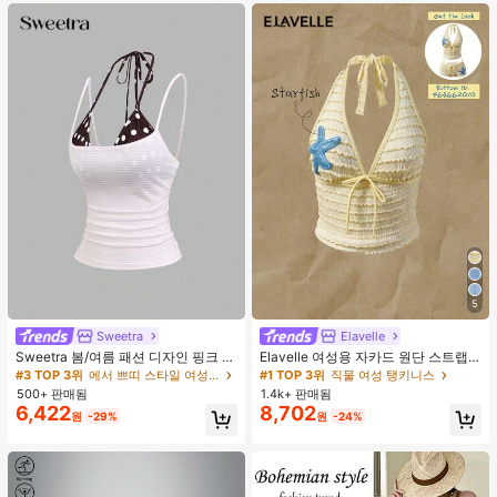
5
Sweetra
Elavelle
Sweetra 봄/여름 패션 디자인 핑크 스
Elavelle 여성용 자카드 원단 스트랩
트라이프 브라운 폴카 도트 스파게티
불가사리 장식 홀터 탑, 봄/여름에 적
#3 TOP 3위
에서 쁘띠 스타일 여성 상의, 블라우스 & 티
#1 TOP 3위
직물 여성 탱키니스
스트랩 2 In 1 스위트 걸리시 비치 로
합 (탑만 포함, 반바지 미포함)
500+ 판매됨
1.4k+ 판매됨
맨틱 휴가 스타일 여성용 캐미 탱크 탑
6,422
8,702
원
-29%
원
-24%