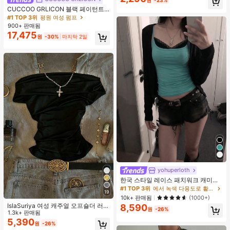
원
-23%
거의 매진!
CUCCOO GRLICON 블랙 페이턴트
가죽 뾰족한 토 메탈 크리스크로스 스
#1 TOP 3위
평원 여성 펌프
트랩 더블 버클 장식 키튼 힐 뮬 슈즈,
900+ 판매됨
쿨 걸즈를 위한 오토바이 스타일, 봄/
17,475
원
-30%
마지막 2일
여름, 휴가, 여행, 2000년대 스타일에
적합
yohuperloth
한국 스타일 레이스 패치워크 캐미솔
탱크 탑, Y2K 에스테틱, 스트리트웨어
#1 TOP 3위
에서 녹색 다용도로 활용 가능한 데일리 탑
19
캐주얼 여름
10k+ 판매됨
(1000+)
IslaSuriya 여성 캐주얼 오프숄더 러치
8,590
원
-26%
핏 솔리드 블랙 티셔츠, 데일리 출퇴
1.3k+ 판매됨
근, 여름에 적합
5,390
원
-26%