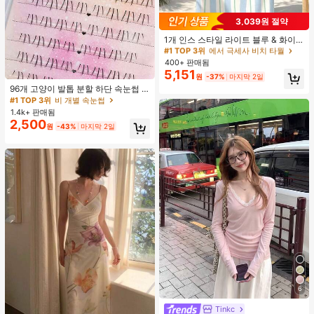
3,039원 절약
#1 TOP 3위
에서 극세사 비치 타월
거의 매진!
1개 인스 스타일 라이트 블루 & 화이
트 & 그린 스트라이프 비치 타월, 화이
#1 TOP 3위
#1 TOP 3위
에서 극세사 비치 타월
에서 극세사 비치 타월
트와 그린 세로 스트라이프 프린트가
400+ 판매됨
거의 매진!
거의 매진!
있는 라이트 블루 배경, 신선한 섬 휴
5,151
#1 TOP 3위
비 개별 속눈썹
#1 TOP 3위
에서 극세사 비치 타월
원
-37%
마지막 2일
가 분위기, 수영, 캠핑, 피트니스, 여름
거의 매진!
거의 매진!
휴식, 욕실 장식, 야외 액세서리, 선물,
96개 고양이 발톱 분할 하단 속눈썹 B
수영장 부드러운 가구, 핸드 타월에 적
컬 인조 속눈썹, 자연스럽고 사실적인
#1 TOP 3위
#1 TOP 3위
비 개별 속눈썹
비 개별 속눈썹
합
개별 클러스터, 헐렁한 데일리 사용,
1.4k+ 판매됨
거의 매진!
거의 매진!
초보자에게 적합
2,500
#1 TOP 3위
비 개별 속눈썹
원
-43%
마지막 2일
거의 매진!
6
Tinkc
#2 TOP 3위
에서 새로운 여성 상의