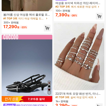
높은 재방문 고객
여성용 브이넥 자외선 차단 레이어링
다용도 긴팔 티셔츠 탑, 봄/여름 핑크
#2 TOP 3위
#2 TOP 3위
에서 새로운 여성 상의
에서 새로운 여성 상의
#1 TOP 3위
미디 여성 칵테일 드레스
100+ 판매됨
높은 재방문 고객
높은 재방문 고객
7,390
재고 9개 남음
봄/여름 신상 여성용 메쉬 플로럴 프린
#2 TOP 3위
에서 새로운 여성 상의
원
-26%
트 드레스, 브이넥, 휴가 스타일, 섹시
#1 TOP 3위
#1 TOP 3위
미디 여성 칵테일 드레스
미디 여성 칵테일 드레스
높은 재방문 고객
한 비치 파티 댄스 드레스, 스파게티
300+ 판매됨
재고 9개 남음
재고 9개 남음
스트랩 웨딩 가을
17,290
#1 TOP 3위
미디 여성 칵테일 드레스
원
-23%
재고 9개 남음
#1 TOP 3위
실버 여성 반지 세트
거의 매진!
19
22/21개 하트 모양 패션 반지, 미니멀
리스트 크리스탈 임베디드 보헤미안
#1 TOP 3위
#1 TOP 3위
실버 여성 반지 세트
실버 여성 반지 세트
7,315원 절약
기하학 반지 세트, 발렌타인데이, 어머
1k+ 판매됨
거의 매진!
거의 매진!
니날 선물
2,290
CUCCOO GRLICON
#1 TOP 3위
실버 여성 반지 세트