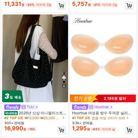
합, 여름 휴가. 해변, 음악 축제 및 여름
11,331
5,757
원
-33%
마지막 2일
원
-31%
마지막 2일
휴가에 완벽, 90년대
6
2,195원 절약
TUU
Hourtrue
2026년 신상 미니멀리스트
Hourtrue 여성용 방수 두꺼운 실리콘
국내배송
도트 캔버스 토트백, 대용량 캐주얼 다
가슴 페탈, 작은 가슴 리프트업 & 푸시
#2 TOP 3위
₩13,000-₩20,000 여성 숄더백
#1 TOP 3위
없음 여성 스티키 브라
용도 통근 숄더 핸드백
인용, 웨딩 촬영 및 들러리용
900+ 판매됨
9.9k+ 판매됨
16,990
1,295
원
-15%
원
-63%
마지막 날