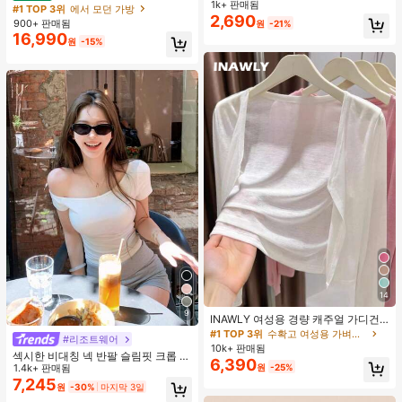
스, 캐주얼 팬츠와 함께 일상 착용에
1k+ 판매됨
#1 TOP 3위
기하학 여성 벨트 및 벨트 액세서리
도트 캔버스 토트백, 대용량 캐주얼 다
#1 TOP 3위
에서 모던 가방
적합한 장식용 허리 액세서리
2,690
용도 통근 숄더 핸드백
거의 매진!
900+ 판매됨
원
-21%
16,990
원
-15%
14
9
INAWLY 여성용 경량 캐주얼 가디건,
여름
#1 TOP 3위
수확고 여성용 가벼운 카디건
#리조트웨어
10k+ 판매됨
섹시한 비대칭 넥 반팔 슬림핏 크롭 탑
6,390
원
-25%
화이트 여름
1.4k+ 판매됨
7,245
원
-30%
마지막 3일