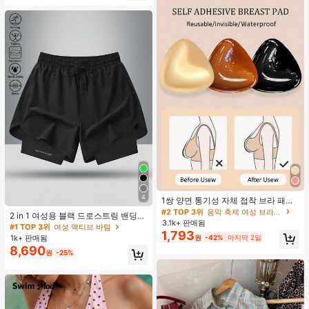
#2 TOP 3위
음악 축제 여성 브라 액세서리
4
거의 매진!
1쌍 양면 통기성 자체 접착 브라 패드,
#1 TOP 3위
여성 액티브 바텀
두꺼워진 삼각형 푸쉬업 디자인, 재사
#2 TOP 3위
#2 TOP 3위
음악 축제 여성 브라 액세서리
음악 축제 여성 브라 액세서리
높은 재방문 고객
2 in 1 여성용 블랙 드로스트링 밴딩
용 가능, 보이지 않는 비키니 브라 삽
3.1k+ 판매됨
거의 매진!
거의 매진!
허리 곡선 밑단 캐주얼 러닝 트레이닝
#1 TOP 3위
#1 TOP 3위
여성 액티브 바텀
여성 액티브 바텀
입물, 수영에 적합
1,793
운동 반바지
#2 TOP 3위
음악 축제 여성 브라 액세서리
원
-42%
마지막 2일
1k+ 판매됨
높은 재방문 고객
높은 재방문 고객
거의 매진!
8,690
#1 TOP 3위
여성 액티브 바텀
원
-25%
높은 재방문 고객