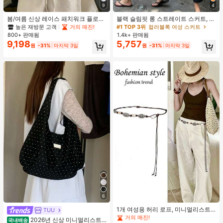
9
4
봄/여름 신상 레이스 패치워크 플로럴
블랙 슬림핏 롱 스트레이트 스커트, 여
트림 소프트 니트 가디건 경량 재킷 탑
성 패션 폴리에스터 캐주얼 파티 스커
높은 재방문 고객
거의 매진!
#1 TOP 3위
컬러블록 여성 스커트
여성용, 코티지코어 옐로우
트, 다용도 및 귀여운, 일상 착용에 적
800+ 판매됨
1.4k+ 판매됨
합, 여름 휴가. 해변, 음악 축제 및 여름
9,198
5,757
원
-31%
마지막 3일
원
-31%
마지막 3일
휴가에 완벽, 90년대
#1 TOP 3위
기하학 여성 벨트 및 벨트 액세서리
6
거의 매진!
#1 TOP 3위
#1 TOP 3위
기하학 여성 벨트 및 벨트 액세서리
기하학 여성 벨트 및 벨트 액세서리
1개 여성용 허리 로프, 미니멀리스트
TUU
보헤미안 패션 매듭 허리 벨트, 드레
거의 매진!
거의 매진!
2026년 신상 미니멀리스트
국내배송