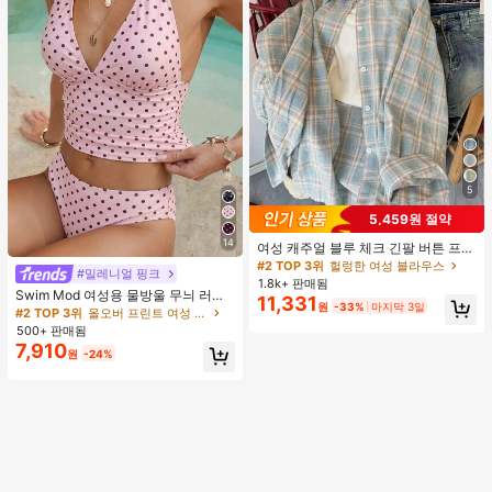
5
5,459원 절약
14
여성 캐주얼 블루 체크 긴팔 버튼 프론
트 폴리에스터 셔츠, 레귤러 핏, 봄 의
#2 TOP 3위
헐렁한 여성 블라우스
#밀레니얼 핑크
류, 편안한 스타일
1.8k+ 판매됨
Swim Mod 여성용 물방울 무늬 러치
11,331
원
-33%
마지막 3일
드 홀터 탱크니 탑 및 트라이앵글 하의
#2 TOP 3위
올오버 프린트 여성 탱키니스
수영복 세트, 여름 휴가에 적합
500+ 판매됨
7,910
원
-24%