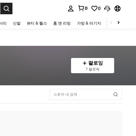
0
0
to select.
세서리
신발
뷰티 & 헬스
홈 앤 리빙
가방 & 러기지
스포츠 & 아웃
팔로잉
7 팔로워