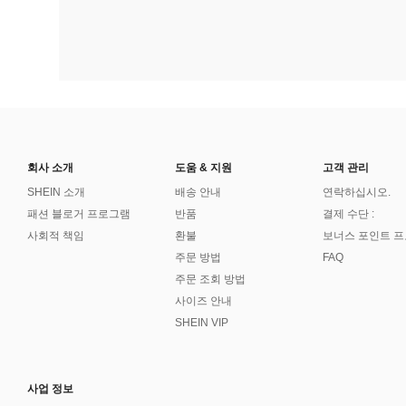
회사 소개
도움 & 지원
고객 관리
SHEIN 소개
배송 안내
연락하십시오.
패션 블로거 프로그램
반품
결제 수단 :
사회적 책임
환불
보너스 포인트 
주문 방법
FAQ
주문 조회 방법
사이즈 안내
SHEIN VIP
사업 정보