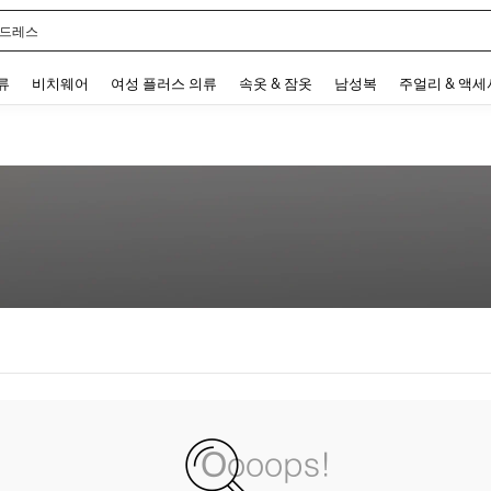
 드레스
 and down arrow keys to navigate search 최근 검색어 and 검색 후 발견. Press Enter 
류
비치웨어
여성 플러스 의류
속옷 & 잠옷
남성복
주얼리 & 액