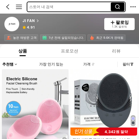
스토어 내 검색
JI FAN
팔로잉
1.3K 팔로워
4.91
높은 재방문 고객
1년 전에 설립되었습니다.
최근 9.6K개 판매됨
상품
프로모션
리뷰
추천템
가장 인기 있는
가격
필터
4,342원 절약