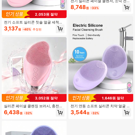
전기 실리콘 페이셜 클렌저, 소닉 전기
클렌징 브러시, USB 충전 클렌징 마사
8,748
원
-33%
저, 페이셜 클렌징 브러시
2,053원 절약
전기 소프트 실리콘 칫솔 얼굴 세척기,
얼굴 세척 브러시, 진동 얼굴 세척 브
3,137
원
-40%
추정된
러시, 깊은 클렌징, 부드러운 각질 제
거 및 마사지용
3,052원 절약
1,646원 절약
실리콘 페이셜 클렌징 브러시, 충전식
전기 연동 소프트 실리콘 치약 얼굴 클
페이스 워시 브러시, 눈 보호 디자인,
렌저, 얼굴 클렌징 브러시, 진동 얼굴
6,438
3,544
원
-32%
원
-32%
전기 페이셜 클렌징 마사지 브러시
클렌징 브러시, 깊은 클렌징, 부드러운
각질 제거 및 마사지를 위한 제품