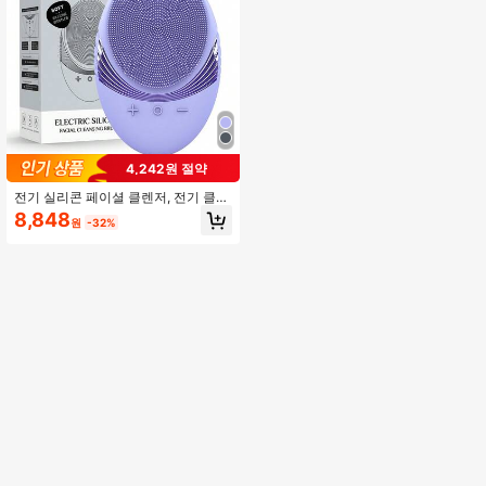
4,242원 절약
전기 실리콘 페이셜 클렌저, 전기 클렌
징 브러시, USB 충전 클렌징 마사저,
8,848
원
-32%
페이셜 클렌징 브러시