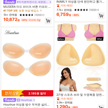
#1 TOP 3위
#1 TOP 3위
짧은 여성용 경량 재킷
짧은 여성용 경량 재킷
INAWLY 여성용 단색 편안하고 통기
#지저분하면서도 세련된 스타일
성 좋은 긴 소매 앞면 버튼 캐주얼 다
거의 매진!
거의 매진!
MUSERA 미드 라이즈 버튼 카프리 레
용도 얇은 가디건
#1 TOP 3위
짧은 여성용 경량 재킷
7.7k+ 판매됨
깅스 여름 휴가 Y2k 우아한 귀여운 캐
(1000+)
#1 TOP 3위
포켓 여성 레깅스
주얼 섹시 컬렉티브 개학 바지 봄 비즈
6,759
거의 매진!
5k+ 판매됨
(1000+)
원
-30%
니스
10,872
원
-31%
마지막 2일
2,195원 절약
2/1쌍 스포츠 브라 및 수영복용 양면
접착 브라 패드
거의 매진!
Hourtrue
3.9k+ 판매됨
Hourtrue 여성용 방수 두꺼운 실리콘
1,290
원
-28%
가슴 페탈, 작은 가슴 리프트업 & 푸시