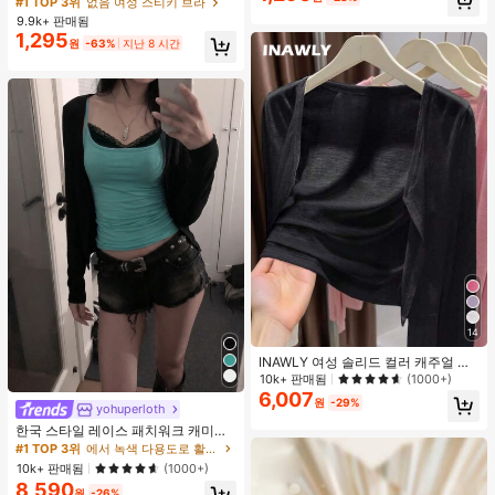
#1 TOP 3위
없음 여성 스티키 브라
인용, 웨딩 촬영 및 들러리용
9.9k+ 판매됨
1,295
원
-63%
지난 8 시간
14
INAWLY 여성 솔리드 컬러 캐주얼 얇
은 가디건, 봄/여름
10k+ 판매됨
(1000+)
6,007
원
-29%
yohuperloth
한국 스타일 레이스 패치워크 캐미솔
탱크 탑, Y2K 에스테틱, 스트리트웨어
#1 TOP 3위
에서 녹색 다용도로 활용 가능한 데일리 탑
캐주얼 여름
10k+ 판매됨
(1000+)
8,590
원
-26%