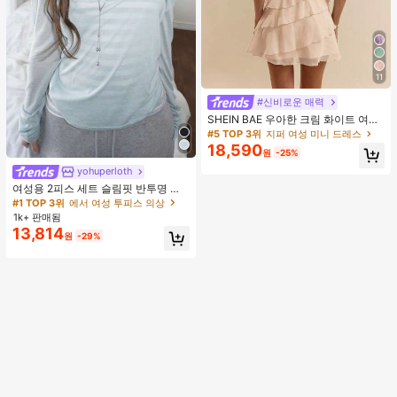
11
#신비로운 매력
SHEIN BAE 우아한 크림 화이트 여름
레이어드 연꽃잎 케이크 미니 드레스,
#5 TOP 3위
지퍼 여성 미니 드레스
솔리드 컬러 살구색 휴가 해변 휴가 생
18,590
원
-25%
일 파티 밤 외출 칵테일 의류
yohuperloth
#1 TOP 3위
에서 여성 투피스 의상
거의 매진!
여성용 2피스 세트 슬림핏 반투명 스
파게티 스트랩 스트라이프 캐미솔 탑
#1 TOP 3위
#1 TOP 3위
에서 여성 투피스 의상
에서 여성 투피스 의상
우아한
1k+ 판매됨
거의 매진!
거의 매진!
13,814
#1 TOP 3위
에서 여성 투피스 의상
원
-29%
거의 매진!