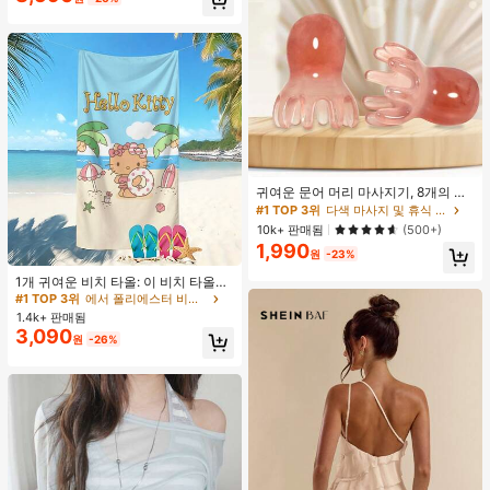
귀여운 문어 머리 마사지기, 8개의 촉
수, 머리 마사지기, 괄사 페이셜 도구,
#1 TOP 3위
다색 마사지 및 휴식 도구
머리 & 몸 이완, 독특한 마사지 포인
10k+ 판매됨
(500+)
트, 수동 딥 티슈 마사지 도구, 학교, 개
1,990
학, 여행, 여행 필수품, 가정 필수품, 스
원
-23%
#1 TOP 3위
에서 폴리에스터 비치 타월
파, 마사지 도구, 마사지
거의 매진!
1개 귀여운 비치 타올: 이 비치 타올은
귀여운 카툰 패턴 디자인이 특징이며,
#1 TOP 3위
#1 TOP 3위
에서 폴리에스터 비치 타월
에서 폴리에스터 비치 타월
초극세사로 제작되어 부드럽고 내구
1.4k+ 판매됨
거의 매진!
거의 매진!
성이 뛰어나며 빠르게 건조됩니다. 해
3,090
#1 TOP 3위
에서 폴리에스터 비치 타월
원
-26%
변, 수영장 또는 레저 센터에서 사용하
거의 매진!
기에 완벽합니다. 모래 방지 및 자외선
차단 기능이 있으며, 가볍고 편안하여
서핑, 수영 및 요가 활동에 이상적인
선택입니다.