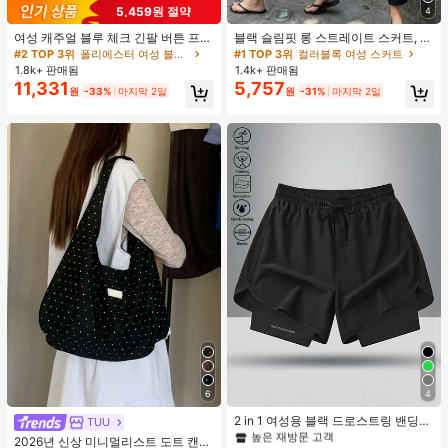
5,459원 절약
4
여성 캐주얼 블루 체크 긴팔 버튼 프론
블랙 슬림핏 롱 스트레이트 스커트, 여
트 폴리에스터 셔츠, 레귤러 핏, 봄 의
성 패션 폴리에스터 캐주얼 파티 스커
#2 TOP 3위
폴리에스터 여성 블라우스
#1 TOP 3위
컬러블록 여성 스커트
류, 편안한 스타일
트, 다용도 및 귀여운, 일상 착용에 적
1.8k+ 판매됨
1.4k+ 판매됨
합, 여름 휴가. 해변, 음악 축제 및 여름
11,331
5,757
원
-33%
마지막 2일
원
-31%
마지막 2일
휴가에 완벽, 90년대
#1 TOP 3위
여성 액티브 바텀
6
4
높은 재방문 고객
#1 TOP 3위
#1 TOP 3위
여성 액티브 바텀
여성 액티브 바텀
2 in 1 여성용 블랙 드로스트링 밴딩
TUU
허리 곡선 밑단 캐주얼 러닝 트레이닝
높은 재방문 고객
높은 재방문 고객
2026년 신상 미니멀리스트 도트 캔버