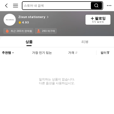
스토어 내 검색
Zixun stationery
팔로잉
572 팔로워
4.93
최근 265개 판매됨
293 재구매
상품
리뷰
추천템
가장 인기 있는
가격
필터
일치하는 상품이 없습니다.
다른 옵션을 사용하십시오.