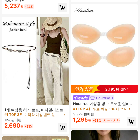
400+ 판매됨
5,237
원
-24%
2,195원 절약
Hourtrue
Hourtrue 여성용 방수 두꺼운 실리콘
#1 TOP 3위
기하학 여성 벨트 및 벨트 액세서리
가슴 페탈, 작은 가슴 리프트업 & 푸시
#1 TOP 3위
없음 여성 스티키 브라
거의 매진!
1개 여성용 허리 로프, 미니멀리스트
인용, 웨딩 촬영 및 들러리용
보헤미안 패션 매듭 허리 벨트, 드레
9.9k+ 판매됨
#1 TOP 3위
#1 TOP 3위
기하학 여성 벨트 및 벨트 액세서리
기하학 여성 벨트 및 벨트 액세서리
스, 캐주얼 팬츠와 함께 일상 착용에
1,295
1k+ 판매됨
거의 매진!
거의 매진!
원
-63%
지난 4 시간
적합한 장식용 허리 액세서리
2,690
#1 TOP 3위
기하학 여성 벨트 및 벨트 액세서리
원
-21%
거의 매진!