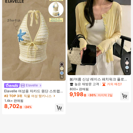
9
5
봄/여름 신상 레이스 패치워크 플로럴
트림 소프트 니트 가디건 경량 재킷 탑
높은 재방문 고객
거의 매진!
Elavelle
여성용, 코티지코어 옐로우
800+ 판매됨
Elavelle 여성용 자카드 원단 스트랩
9,198
불가사리 장식 홀터 탑, 봄/여름에 적
원
-30%
마지막 2일
#2 TOP 3위
직물 여성 탱키니스
합 (탑만 포함, 반바지 미포함)
1.4k+ 판매됨
8,702
원
-24%