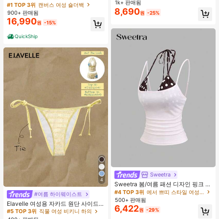
운동 반바지
1k+ 판매됨
#1 TOP 3위
여성 액티브 바텀
스 토트백, 대용량 캐주얼 다용도 통근
#1 TOP 3위
캔버스 여성 숄더백
8,690
숄더 핸드백
높은 재방문 고객
900+ 판매됨
원
-25%
16,990
원
-15%
QuickShip
Sweetra
4
Sweetra 봄/여름 패션 디자인 핑크 스
트라이프 브라운 폴카 도트 스파게티
#4 TOP 3위
에서 쁘띠 스타일 여성 상의, 블라우스 & 티
#여름 하이웨이스트
스트랩 2 In 1 스위트 걸리시 비치 로
500+ 판매됨
Elavelle 여성용 자카드 원단 사이드
맨틱 휴가 스타일 여성용 캐미 탱크 탑
6,422
타이 비키니 하의, 봄/여름
원
-29%
#5 TOP 3위
직물 여성 비키니 하의