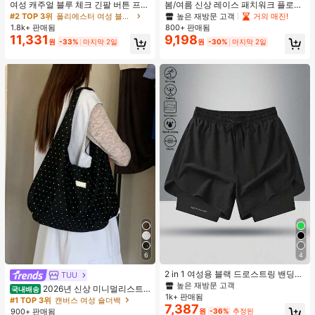
여성 캐주얼 블루 체크 긴팔 버튼 프론
봄/여름 신상 레이스 패치워크 플로럴
트 폴리에스터 셔츠, 레귤러 핏, 봄 의
트림 소프트 니트 가디건 경량 재킷 탑
높은 재방문 고객
거의 매진!
#2 TOP 3위
폴리에스터 여성 블라우스
류, 편안한 스타일
여성용, 코티지코어 옐로우
1.8k+ 판매됨
800+ 판매됨
11,331
9,198
원
-33%
마지막 2일
원
-30%
마지막 2일
#1 TOP 3위
여성 액티브 바텀
6
4
높은 재방문 고객
#1 TOP 3위
#1 TOP 3위
여성 액티브 바텀
여성 액티브 바텀
2 in 1 여성용 블랙 드로스트링 밴딩
TUU
허리 곡선 밑단 캐주얼 러닝 트레이닝
높은 재방문 고객
높은 재방문 고객
2026년 신상 미니멀리스트
국내배송
운동 반바지
1k+ 판매됨
#1 TOP 3위
여성 액티브 바텀
도트 캔버스 토트백, 대용량 캐주얼 다
#1 TOP 3위
캔버스 여성 숄더백
7,387
용도 통근 숄더 핸드백
높은 재방문 고객
900+ 판매됨
원
-36%
추정된