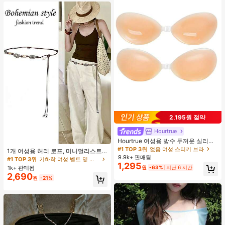
2,195원 절약
Hourtrue
Hourtrue 여성용 방수 두꺼운 실리콘
#1 TOP 3위
기하학 여성 벨트 및 벨트 액세서리
가슴 페탈, 작은 가슴 리프트업 & 푸시
#1 TOP 3위
없음 여성 스티키 브라
거의 매진!
1개 여성용 허리 로프, 미니멀리스트
인용, 웨딩 촬영 및 들러리용
9.9k+ 판매됨
보헤미안 패션 매듭 허리 벨트, 드레
#1 TOP 3위
#1 TOP 3위
기하학 여성 벨트 및 벨트 액세서리
기하학 여성 벨트 및 벨트 액세서리
1,295
스, 캐주얼 팬츠와 함께 일상 착용에
1k+ 판매됨
원
-63%
지난 6 시간
거의 매진!
거의 매진!
적합한 장식용 허리 액세서리
2,690
#1 TOP 3위
기하학 여성 벨트 및 벨트 액세서리
원
-21%
거의 매진!