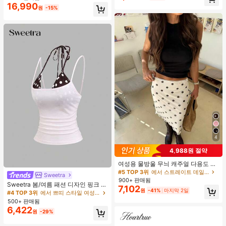
16,990
원
-15%
4
4,988원 절약
여성용 물방울 무늬 캐주얼 다용도 데
이트 & 외출 A라인 스커트 봄
#5 TOP 3위
에서 스트레이트 데일리 스커트
Sweetra
900+ 판매됨
Sweetra 봄/여름 패션 디자인 핑크 스
7,102
원
-41%
마지막 2일
트라이프 브라운 폴카 도트 스파게티
#4 TOP 3위
에서 쁘띠 스타일 여성 상의, 블라우스 & 티
스트랩 2 In 1 스위트 걸리시 비치 로
500+ 판매됨
맨틱 휴가 스타일 여성용 캐미 탱크 탑
6,422
원
-29%