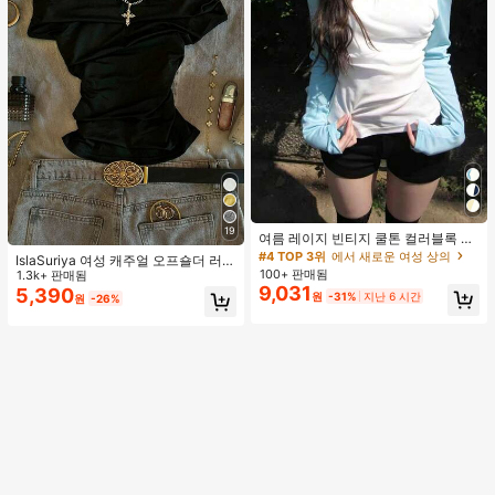
19
여름 레이지 빈티지 쿨톤 컬러블록 얇
은 시어 긴팔 슬림핏 플래터링 탑
#4 TOP 3위
에서 새로운 여성 상의
IslaSuriya 여성 캐주얼 오프숄더 러치
100+ 판매됨
핏 솔리드 블랙 티셔츠, 데일리 출퇴
1.3k+ 판매됨
9,031
근, 여름에 적합
5,390
원
-31%
지난 6 시간
원
-26%