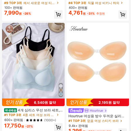
린트 패션 미니멀리스트 여성용 라펠
타이 비키니 하의, 봄/여름
#9 TOP 3위
에서 새로운 여성 티셔츠
#4 TOP 3위
직물 여성 비키니 하의
브이넥 드롭 숄더 반팔 티셔츠 친구 선
100+ 판매됨
400+ 판매됨
물
7,990
4,761
원
-26%
원
-31%
추정된
6,540원 절약
2,195원 절약
4개 심리스 무선 브라 세트,
Hourtrue
국내배송
작은 가슴 보정, 초박형 통기성 아이스
#1 TOP 3위
4종 세트 여성 브라 & 브랄렛
Hourtrue 여성용 방수 두꺼운 실리콘
실크 섹시 편안한 백리스 란제리 브라,
600+ 판매됨
가슴 페탈, 작은 가슴 리프트업 & 푸시
(1000+)
#1 TOP 3위
없음 여성 스티키 브라
조절 가능
인용, 웨딩 촬영 및 들러리용
17,750
9.4k+ 판매됨
원
-27%
1,295