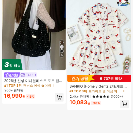
5
TUU
5,707원 절약
2026년 신상 미니멀리스트 도트 캔버
#1 TOP 3위
프라이드 월 여성 파자마 세트
스 토트백, 대용량 캐주얼 다용도 통근
#1 TOP 3위
캔버스 여성 숄더백
높은 재방문 고객
거의 매진!
SANRIO [Homely Gents]2개/세트 여
숄더 핸드백
900+ 판매됨
성 프린트 라펠 반팔 버튼 포켓 상의
#1 TOP 3위
#1 TOP 3위
프라이드 월 여성 파자마 세트
프라이드 월 여성 파자마 세트
및 보우 반바지 잠옷 세트, 캐주얼 홈
16,990
높은 재방문 고객
높은 재방문 고객
거의 매진!
거의 매진!
2.4k+ 판매됨
(1000+)
원
-15%
웨어, 봄/여름에 적합
10,083
#1 TOP 3위
프라이드 월 여성 파자마 세트
원
-36%
높은 재방문 고객
거의 매진!