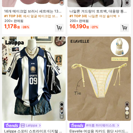
16개 메이크업 브러시 세트에는 13개
나일론 겨드랑이 토트백, 대용량 통근
메이크업 브러시, 1개 눈물 모양 메이
숄더백, 작은 메이크업 백 포함, 펜던
#1 TOP 3위
에서 얼굴 메이크업 브러시 세트
#1 TOP 3위
나일론 여성 숄더백
크업 스펀지, 1개 둥근 쿠션 파우더 브
트 미포함, 가벼운 일상 핸드백 (펜던
200+ 판매됨
200+ 판매됨
러시, 1개 삼각형 메이크업 스펀지가
트 미포함)
1,178
16,190
원
-26%
원
-27%
포함되어 있습니다 - 클래식 세트. 부
드럽고 피부 친화적인 합성 모로 만들
어졌습니다. 여성과 소녀에게 완벽하
며, 가을과 겨울에 이상적입니다.
9
4
Lalippa
#여름 하이웨이스트
Lalippa 스포티 스트라이프 디지털 프
Elavelle 여성용 자카드 원단 사이드