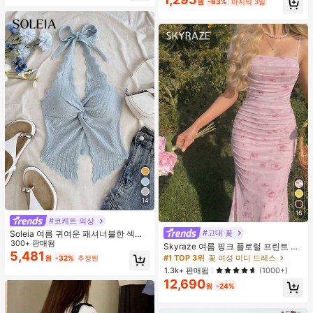
원
-63%
마지막 3일
14
16
#코케트 의상
#고대 꽃
Soleia 여름 귀여운 패셔너블한 섹시
한 홀터 타이 트위스트 오픈 백 탑
300+ 판매됨
Skyraze 여름 핑크 플로럴 프린트 주
5,481
름 메쉬 캐미 롱 드레스, 여름 드레스,
#1 TOP 3위
꽃 여성 미디 드레스
원
-32%
추정된
봄 옷
1.3k+ 판매됨
(1000+)
12,690
원
-24%