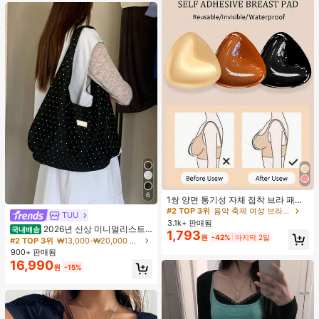
#2 TOP 3위
음악 축제 여성 브라 액세서리
6
거의 매진!
1쌍 양면 통기성 자체 접착 브라 패드,
두꺼워진 삼각형 푸쉬업 디자인, 재사
#2 TOP 3위
#2 TOP 3위
음악 축제 여성 브라 액세서리
음악 축제 여성 브라 액세서리
TUU
용 가능, 보이지 않는 비키니 브라 삽
3.1k+ 판매됨
거의 매진!
거의 매진!
2026년 신상 미니멀리스트
입물, 수영에 적합
국내배송
1,793
#2 TOP 3위
음악 축제 여성 브라 액세서리
원
-42%
마지막 2일
도트 캔버스 토트백, 대용량 캐주얼 다
#2 TOP 3위
₩13,000-₩20,000 여성 숄더백
용도 통근 숄더 핸드백
거의 매진!
900+ 판매됨
16,990
원
-15%