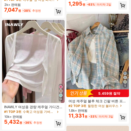
1,295
맨틱 달콤 귀여운 섹시 캐미솔 & 반바
2k+ 판매됨
원
-63%
마지막 2일
지 베이비돌 잠옷 세트 투피스 나이트
7,047
원
-38%
추정된
세트 섹시 잠옷 세트 여성용 잠옷 롬퍼
투피스 잠옷 세트 여성용 잠옷 세트 도
트 잠옷 세트 잠옷 반바지 세트 투피스
잠옷 세트 여성용 여름 세트 도트 반바
지 세트 여성용 잠옷 세트 반바지 잠옷
세트 여성용 투피스 여름 라운지 세트
5
5,459원 절약
14
여성 캐주얼 블루 체크 긴팔 버튼 프론
트 폴리에스터 셔츠, 레귤러 핏, 봄 의
#2 TOP 3위
헐렁한 여성 블라우스
INAWLY 여성용 경량 캐주얼 가디건,
류, 편안한 스타일
1.8k+ 판매됨
여름
#1 TOP 3위
수확고 여성용 가벼운 카디건
11,331
10k+ 판매됨
원
-33%
마지막 3일
5,432
원
-36%
추정된