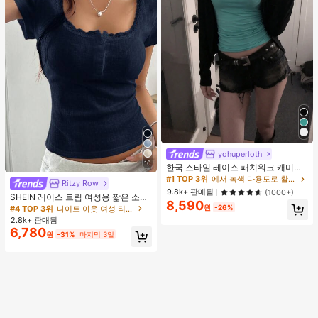
yohuperloth
10
한국 스타일 레이스 패치워크 캐미솔
탱크 탑, Y2K 에스테틱, 스트리트웨어
#1 TOP 3위
에서 녹색 다용도로 활용 가능한 데일리 탑
Ritzy Row
캐주얼 여름
9.8k+ 판매됨
(1000+)
SHEIN 레이스 트림 여성용 짧은 소매
8,590
티셔츠, 슬림핏 여름 새 3버튼 전면 반
원
-26%
#4 TOP 3위
나이트 아웃 여성 티셔츠
소매 탑
2.8k+ 판매됨
6,780
원
-31%
마지막 3일