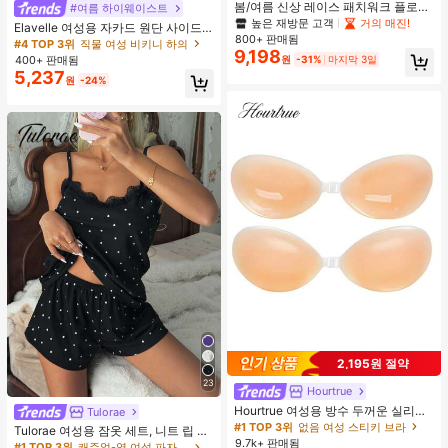
봄/여름 신상 레이스 패치워크 플로럴
#여름 하이웨이스트
트림 소프트 니트 가디건 경량 재킷 탑
높은 재방문 고객
거의 매진!
Elavelle 여성용 자카드 원단 사이드
여성용, 코티지코어 옐로우
800+ 판매됨
타이 비키니 하의, 봄/여름
#4 TOP 3위
직물 여성 비키니 하의
9,198
400+ 판매됨
원
-31%
마지막 3일
5,237
원
-24%
2,195원 절약
23
Hourtrue
Hourtrue 여성용 방수 두꺼운 실리콘
Tulorae
가슴 페탈, 작은 가슴 리프트업 & 푸시
#1 TOP 3위
없음 여성 스티키 브라
Tulorae 여성용 잠옷 세트, 니트 립 원
인용, 웨딩 촬영 및 들러리용
9.7k+ 판매됨
단, 하트 프린트 대비 레이스 트림, 로
#1 TOP 3위
캐주얼-영 여성 파자마 세트