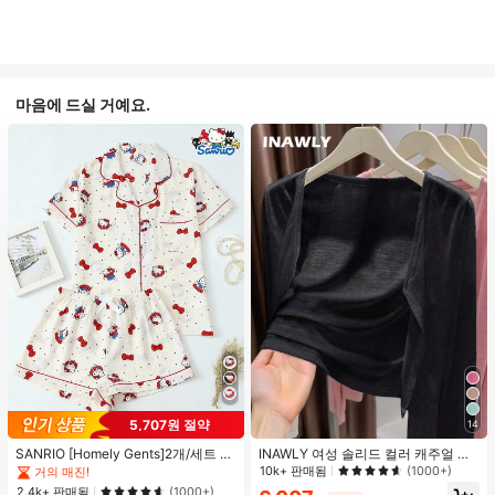
마음에 드실 거예요.
#1 TOP 3위
프라이드 월 여성 파자마 세트
5,707원 절약
14
거의 매진!
#1 TOP 3위
#1 TOP 3위
프라이드 월 여성 파자마 세트
프라이드 월 여성 파자마 세트
SANRIO [Homely Gents]2개/세트 여
INAWLY 여성 솔리드 컬러 캐주얼 얇
성 프린트 라펠 반팔 버튼 포켓 상의
은 가디건, 봄/여름
10k+ 판매됨
(1000+)
거의 매진!
거의 매진!
및 보우 반바지 잠옷 세트, 캐주얼 홈
#1 TOP 3위
프라이드 월 여성 파자마 세트
2.4k+ 판매됨
(1000+)