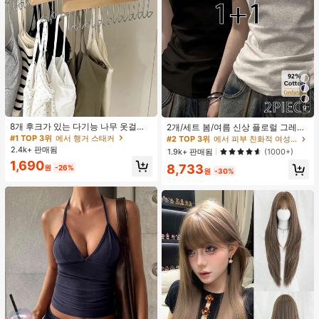
9
8개 후크가 있는 다기능 나무 옷걸이
2개/세트 봄/여름 신상 플로럴 그레이
360도 회전 옷장 수납 후크 랙 상의
+ 블랙 반팔 티셔츠, 여성 슬림핏 솔리
#1 TOP 3위
에서 행거 스태커
#2 TOP 3위
에서 피부 친화적 여성 상의, 블라우스 & 티
조끼 및 의류용 공간 절약 정리대
드 컬러 언더셔츠 캐주얼
2.4k+ 판매됨
1.9k+ 판매됨
(1000+)
1,690
8,733
원
-26%
원
-30%