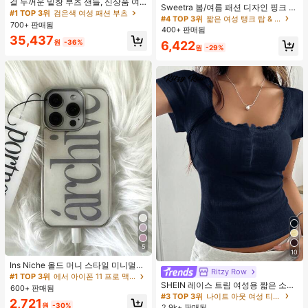
거의 매진!
걸 두꺼운 밑창 부츠 샌들, 신상품 여
Sweetra 봄/여름 패션 디자인 핑크 스
#1 TOP 3위
#1 TOP 3위
검은색 여성 패션 부츠
검은색 여성 패션 부츠
름 키높이 롱 샤프트 니치 섹시 팝 걸
#4 TOP 3위
#4 TOP 3위
짧은 여성 탱크 탑 & 카미스
짧은 여성 탱크 탑 & 카미스
트라이프 브라운 폴카 도트 스파게티
거의 매진!
거의 매진!
끈 레트로 스트리트 스타일 앵클 부츠
700+ 판매됨
거의 매진!
거의 매진!
스트랩 2 In 1 스위트 걸리시 비치 로
400+ 판매됨
#1 TOP 3위
검은색 여성 패션 부츠
맨틱 휴가 스타일 여성용 캐미 탱크 탑
#4 TOP 3위
짧은 여성 탱크 탑 & 카미스
35,437
원
-36%
6,422
거의 매진!
원
-29%
거의 매진!
5
10
Ins Niche 올드 머니 스타일 미니멀리
Ritzy Row
스트 영국식 전기 도금 실버 엣지 풀
#1 TOP 3위
에서 아이폰 11 프로 맥스 패션 폰 케이스
커버리지 휴대폰 케이스, 아이폰 16 프
SHEIN 레이스 트림 여성용 짧은 소매
600+ 판매됨
로 맥스, 애플 17 프로 맥스, 1/3/12/11,
티셔츠, 슬림핏 여름 새 3버튼 전면 반
#3 TOP 3위
나이트 아웃 여성 티셔츠
2,721
14 프로 호환 (태그 없음)
소매 탑
원
-30%
2.9k+ 판매됨