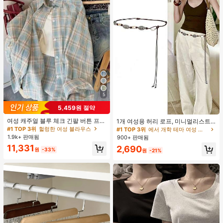
5
5,459원 절약
#1 TOP 3위
에서 개학 테마 여성 벨트 및 벨트 액세서리
거의 매진!
여성 캐주얼 블루 체크 긴팔 버튼 프론
1개 여성용 허리 로프, 미니멀리스트
#1 TOP 3위
#1 TOP 3위
에서 개학 테마 여성 벨트 및 벨트 액세서리
에서 개학 테마 여성 벨트 및 벨트 액세서리
트 폴리에스터 셔츠, 레귤러 핏, 봄 의
보헤미안 패션 매듭 허리 벨트, 드레
#1 TOP 3위
헐렁한 여성 블라우스
거의 매진!
거의 매진!
류, 편안한 스타일
스, 캐주얼 팬츠와 함께 일상 착용에
1.9k+ 판매됨
900+ 판매됨
적합한 장식용 허리 액세서리
#1 TOP 3위
에서 개학 테마 여성 벨트 및 벨트 액세서리
11,331
2,690
원
-33%
원
-21%
거의 매진!