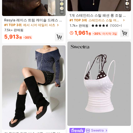
#1 TOP 3위
스테인리스 스틸 여성 목걸이
19
거의 매진!
20
1개 스테인리스 스틸 패션 롱 조절 가
#1 TOP 3위
#1 TOP 3위
스테인리스 스틸 여성 목걸이
스테인리스 스틸 여성 목걸이
능 목걸이, 여성을 위한 미니멀리스트
Resyla 레이스 트림 캐미솔 드레스 커
거의 매진!
거의 매진!
하이엔드 뱀 뼈 체인 목걸이, 퇴색 방
버 업, 여성용 긴소매 니트 시어 커버
#1 TOP 3위
에서 시어 데일리 셔츠
1.7k+ 판매됨
(1000+)
지
#1 TOP 3위
스테인리스 스틸 여성 목걸이
업 탑, 여름
7.5k+ 판매됨
1,961
거의 매진!
원
-30%
마지막 3일
5,913
원
-30%
#1 TOP 3위
검은색 여성 패션 부츠
#4 TOP 3위
짧은 여성 탱크 탑 & 카미스
Sweetra
거의 매진!