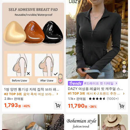
33
#드레이프 컷 디테일
DAZY 여성용 레귤러 핏 캐주얼 스포
1쌍 양면 통기성 자체 접착 브라 패드,
츠 지퍼업 봄버 재킷, 봄, 가을 여성 의
두꺼워진 삼각형 푸쉬업 디자인, 재사
#1 TOP 3위
에서 K-J 트렌드 추천 상품 여성 아우터웨어
#2 TOP 3위
음악 축제 여성 브라 액세서리
류 여성 코트
용 가능, 보이지 않는 비키니 브라 삽
2.8k+ 판매됨
1.1k+ 판매됨
(1000+)
입물, 수영에 적합
1,793
11,790
원
-42%
원
-26%