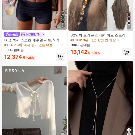
9
#1 TOP 3위
직모 합성 짠 가발
10
#1 TOP 3위
에서 등이 없는 여성 투피스 의상
거의 매진!
NOIRLYN
32인치 브라운 긴 레이어드 스트레이
거의 매진!
#1 TOP 3위
#1 TOP 3위
직모 합성 짠 가발
직모 합성 짠 가발
트 가발 걸 - 앞머리 있는 우아한 가발
여성 섹시 스포츠 캐주얼 세트, V넥 상
#1 TOP 3위
#1 TOP 3위
에서 등이 없는 여성 투피스 의상
에서 등이 없는 여성 투피스 의상
거의 매진!
거의 매진!
- 어두운 뿌리, 자연스러운 풍성하고
의와 타이트 반바지 포함, 달리기, 피
900+ 판매됨
거의 매진!
거의 매진!
매우 부드러운 합성 내열 섬유 전체 기
#1 TOP 3위
직모 합성 짠 가발
트니스 및 기타 여름 우아한 행사에 적
500+ 판매됨
13,142
계 헤어 가발 걸 일상, 음악 축제 파티,
합
#1 TOP 3위
에서 등이 없는 여성 투피스 의상
원
-26%
거의 매진!
12,374
코스프레 애니메이션 사용, 친구 선물
원
-28%
거의 매진!