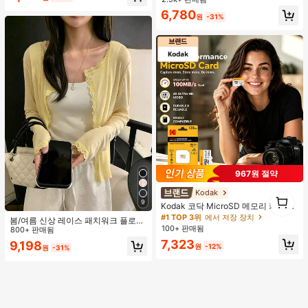
6,780
원
-31%
967원 절약
Kodak
1
9
1
Kodak 코닥 MicroSD 메모리 카드 16
GB 32GB 64GB 128GB 256GB, Clas
#1 TOP 3위
에서 저장 장치
봄/여름 신상 레이스 패치워크 플로럴
s 10 U3 V30 A1 고속 TF 플래시 카
100+ 판매됨
트림 소프트 니트 가디건 경량 재킷 탑
800+ 판매됨
드, 100MB/S 읽기 속도, 4K Ultra HD
여성용, 코티지코어 옐로우
7,323
9,198
비디오 녹화 저장 카드, 휴대폰, 카메
원
-12%
원
-31%
라, 드론, 블랙박스, 보안 카메라 및 게
임 콘솔에 적합