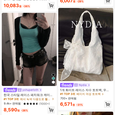
6,007
웨어, 봄/여름에 적합
원
-29%
거의 매진!
10,083
원
-36%
#1 TOP 3위
베이지 여성 토트백
Nydia
거의 매진!
1개 화이트 레이스 자수 토트백, 우아
yohuperloth
#1 TOP 3위
#1 TOP 3위
베이지 여성 토트백
베이지 여성 토트백
한 리본 숄더백, 로맨틱 대용량 여성
한국 스타일 레이스 패치워크 캐미솔
거의 매진!
거의 매진!
데일리 쇼핑 여행 핸드백
탱크 탑, Y2K 에스테틱, 스트리트웨어
700+ 판매됨
#1 TOP 3위
에서 녹색 다용도로 활용 가능한 데일리 탑
#1 TOP 3위
베이지 여성 토트백
캐주얼 여름
6,571
9.4k+ 판매됨
(1000+)
원
-31%
거의 매진!
8,590
원
-26%